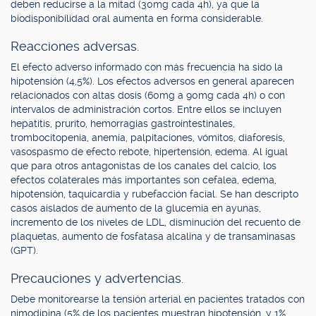
deben reducirse a la mitad (30mg cada 4h), ya que la
biodisponibilidad oral aumenta en forma considerable.
Reacciones adversas.
El efecto adverso informado con más frecuencia ha sido la
hipotensión (4,5%). Los efectos adversos en general aparecen
relacionados con altas dosis (60mg a 90mg cada 4h) o con
intervalos de administración cortos. Entre ellos se incluyen
hepatitis, prurito, hemorragias gastrointestinales,
trombocitopenia, anemia, palpitaciones, vómitos, diaforesis,
vasospasmo de efecto rebote, hipertensión, edema. Al igual
que para otros antagonistas de los canales del calcio, los
efectos colaterales más importantes son cefalea, edema,
hipotensión, taquicardia y rubefacción facial. Se han descripto
casos aislados de aumento de la glucemia en ayunas,
incremento de los niveles de LDL, disminución del recuento de
plaquetas, aumento de fosfatasa alcalina y de transaminasas
(GPT).
Precauciones y advertencias.
Debe monitorearse la tensión arterial en pacientes tratados con
nimodipina (5% de los pacientes muestran hipotensión, y 1%