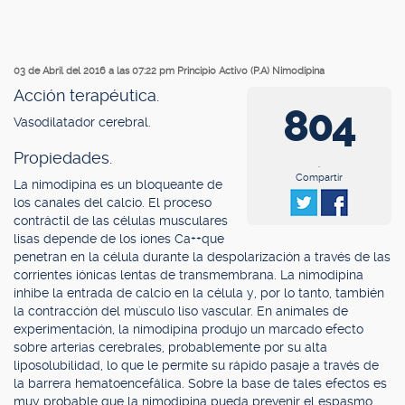
03 de Abril del 2016 a las 07:22 pm
Principio Activo (P.A) Nimodipina
Acción terapéutica.
804
Vasodilatador cerebral.
Propiedades.
.
Compartir
La nimodipina es un bloqueante de
los canales del calcio. El proceso
contráctil de las células musculares
lisas depende de los iones Ca++que
penetran en la célula durante la despolarización a través de las
corrientes iónicas lentas de transmembrana. La nimodipina
inhibe la entrada de calcio en la célula y, por lo tanto, también
la contracción del músculo liso vascular. En animales de
experimentación, la nimodipina produjo un marcado efecto
sobre arterias cerebrales, probablemente por su alta
liposolubilidad, lo que le permite su rápido pasaje a través de
la barrera hematoencefálica. Sobre la base de tales efectos es
muy probable que la nimodipina pueda prevenir el espasmo