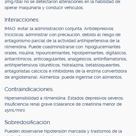
2mg/día) no se detectaron alteraciones en la habilidad de
operar maquinaria y conducir vehículos.
Interacciones.
IMAO: evitar la administración conjunta. Antidepresivos
tricíclicos: administrar con precaución, debido al riesgo de
antagonismo parcial de la actividad antihipertensiva de la
rilmenidina. Puede coadministrarse con: hipoglucemiantes
orales, insulina, hipouricemiantes, hipolipemiantes, digitálicos,
antiarrítmicos, anticoagulantes, analgésicos, antiinflamatorios,
antihipertensivos (diuréticos, hidralazina, betabloqueantes,
antagonistas cálcicos e inhibidores de la enzima convertidora
de angiotensina). Alimentos: puede ingerirse con alimentos.
Contraindicaciones.
Hipersensibilidad a rilmenidina. Estados depresivos severos.
Insuficiencia renal grave (clearance de creatinina menor de
15ml/min).
Sobredosificación.
Pueden observarse hipotensión marcada y trastornos de la