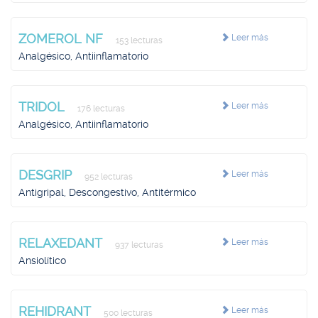
ZOMEROL NF
Leer más
153 lecturas
Analgésico, Antiinflamatorio
TRIDOL
Leer más
176 lecturas
Analgésico, Antiinflamatorio
DESGRIP
Leer más
952 lecturas
Antigripal, Descongestivo, Antitérmico
RELAXEDANT
Leer más
937 lecturas
Ansiolítico
REHIDRANT
Leer más
500 lecturas