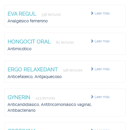
EVA REGUL
Leer más
338 lecturas
Analgésico femenino
HONGOCIT ORAL
Leer más
84 lecturas
Antimicótico
ERGO RELAXEDANT
Leer más
198 lecturas
Anticefaleico, Antijaquecoso
GYNERIN
Leer más
453 lecturas
Anticandidiásico, Antitricomoniásico vaginal,
Antibacteriano