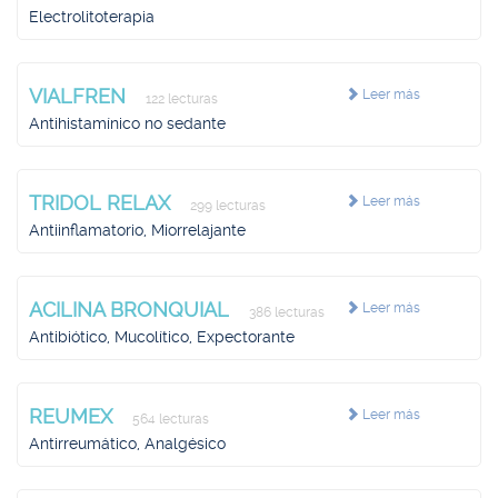
Electrolitoterapia
VIALFREN
Leer más
122 lecturas
Antihistamínico no sedante
TRIDOL RELAX
Leer más
299 lecturas
Antiinflamatorio, Miorrelajante
ACILINA BRONQUIAL
Leer más
386 lecturas
Antibiótico, Mucolítico, Expectorante
REUMEX
Leer más
564 lecturas
Antirreumático, Analgésico