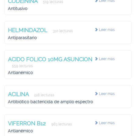
CODEININA
Leer más
519 lecturas
Antitusivo
HELMINDAZOL
Leer más
310 lecturas
Antiparasitario
ACIDO FOLICO 10MG ASUNCION
Leer más
559 lecturas
Antianémico
ACILINA
Leer más
228 lecturas
Antibiótico bactericida de amplio espectro
VIFERRON B12
Leer más
963 lecturas
Antianémico