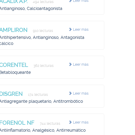
ACALIX A.P.
Leer más
494 lecturas
Antianginoso, Calcioantagonista
AMPLIRON
Leer más
910 lecturas
Antihipertensivo, Antianginoso, Antagonista
cálcico
CORENTEL
Leer más
362 lecturas
Betabloqueante
DISGREN
Leer más
174 lecturas
Antiagregante plaquetario, Antitrombótico
FORENOL NF
Leer más
744 lecturas
Antiinflamatorio, Analgésico, Antirreumático