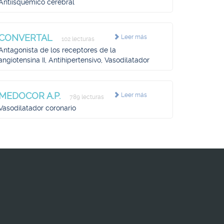
Antiisquémico cerebral
CONVERTAL
Leer más
102 lecturas
Antagonista de los receptores de la
angiotensina II, Antihipertensivo, Vasodilatador
MEDOCOR A.P.
Leer más
789 lecturas
Vasodilatador coronario