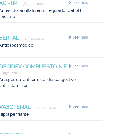
ACI-TIP
Leer más
387 lecturas
Antiácido, antiflatulento, regulador del pH
gástrico
SERTAL
Leer más
193 lecturas
Antiespasmódico
DECIDEX COMPUESTO N.F.
Leer más
992 lecturas
Analgésico, antitérmico, descongestivo,
antihistamínico
VASOTENAL
Leer más
371 lecturas
Hipolipemiante