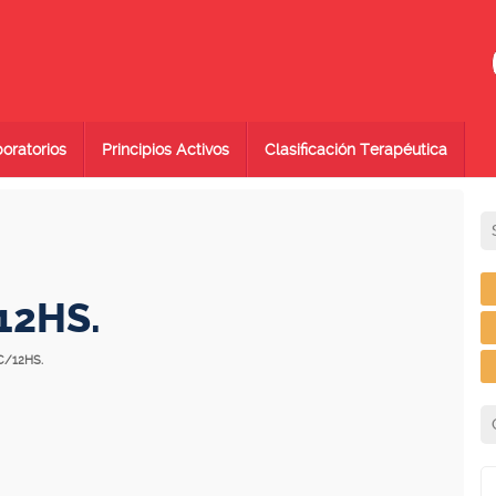
oratorios
Principios Activos
Clasificación Terapéutica
12HS.
C/12HS.