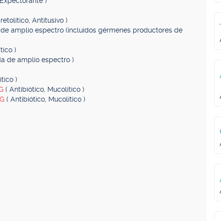
, Expectorante )
etolítico, Antitusivo )
da de amplio espectro (incluidos gérmenes productores de
tico )
ida de amplio espectro )
tico )
MG
( Antibiótico, Mucolítico )
MG
( Antibiótico, Mucolítico )