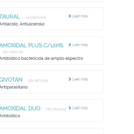
TAURAL
Leer más
493 lecturas
Antiácido, Antiulceroso
AMOXIDAL PLUS C/12HS.
Leer más
254 lecturas
Antibiótico bactericida de amplio espectro
GIVOTAN
Leer más
384 lecturas
Antiparasitario
AMOXIDAL DUO
Leer más
787 lecturas
Antibiótico