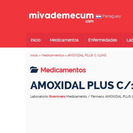
Paraguay
Inicio
Medicamentos
Enfermedades
Lab
Inicio
»
Medicamentos
»
AMOXIDAL PLUS C/12HS.
Medicamentos
AMOXIDAL PLUS C/
Laboratorio
Roemmers
Medicamento / Fármaco AMOXIDAL PLUS 