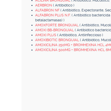
ACILINA BRONQUIAL
( Antibiótico, Mucolítico
AERBRON
( Antibiótico )
ALFABRON NF
( Antibiótico, Expectorante, Secr
ALFABRON PLUS N.F.
( Antibiótico bacterici
betalactamasas) )
AMOXFORTE BRONQUIAL
( Antibiótico, Mucolí
AMOXI BB-BRONQUIAL
( Antibiótico bacteric
AMOXI PLUS
( Antibiótico, Antiinfeccioso )
AMOXIBIOTIC BRONQUIAL
( Antibiótico, Mucolí
AMOXICILINA 250MG + BROMHEXINA HCL 4
AMOXICILINA 500MG + BROMHEXINA HCL 6