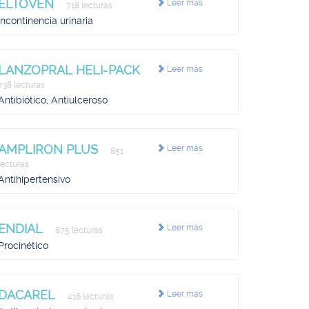
ELTOVEN
Leer más
718 lecturas
Incontinencia urinaria
LANZOPRAL HELI-PACK
Leer más
738 lecturas
Antibiótico, Antiulceroso
AMPLIRON PLUS
Leer más
851
lecturas
Antihipertensivo
ENDIAL
Leer más
875 lecturas
Procinético
DACAREL
Leer más
416 lecturas