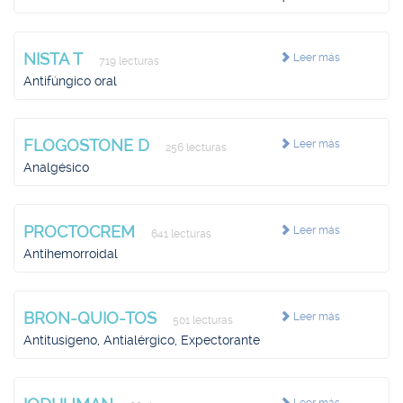
NISTA T
Leer más
719 lecturas
Antifúngico oral
FLOGOSTONE D
Leer más
256 lecturas
Analgésico
PROCTOCREM
Leer más
641 lecturas
Antihemorroidal
BRON-QUIO-TOS
Leer más
501 lecturas
Antitusígeno, Antialérgico, Expectorante