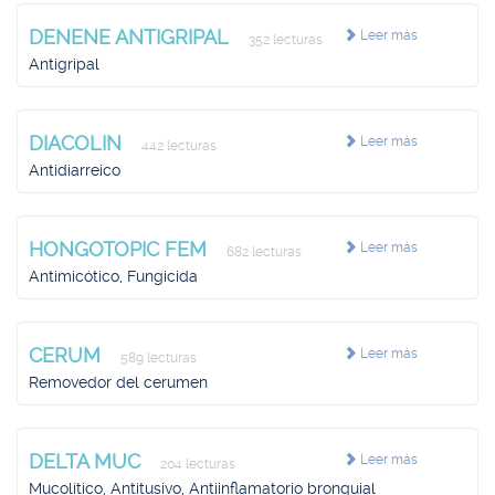
DENENE ANTIGRIPAL
Leer más
352 lecturas
Antigripal
DIACOLIN
Leer más
442 lecturas
Antidiarreico
HONGOTOPIC FEM
Leer más
682 lecturas
Antimicótico, Fungicida
CERUM
Leer más
589 lecturas
Removedor del cerumen
DELTA MUC
Leer más
204 lecturas
Mucolítico, Antitusivo, Antiinflamatorio bronquial