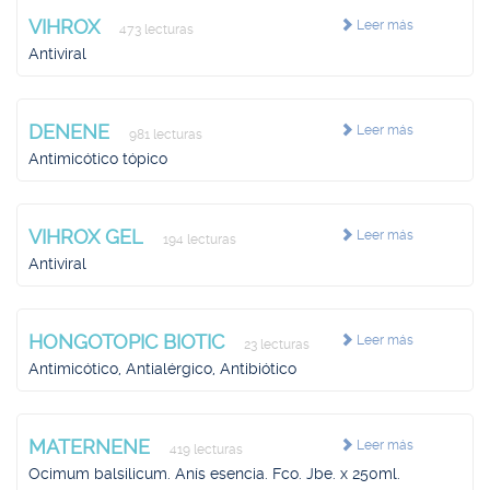
VIHROX
Leer más
473 lecturas
Antiviral
DENENE
Leer más
981 lecturas
Antimicótico tópico
VIHROX GEL
Leer más
194 lecturas
Antiviral
HONGOTOPIC BIOTIC
Leer más
23 lecturas
Antimicótico, Antialérgico, Antibiótico
MATERNENE
Leer más
419 lecturas
Ocimum balsilicum. Anís esencia. Fco. Jbe. x 250ml.