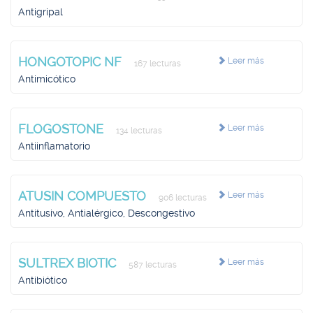
Antigripal
HONGOTOPIC NF
Leer más
167 lecturas
Antimicótico
FLOGOSTONE
Leer más
134 lecturas
Antiinflamatorio
ATUSIN COMPUESTO
Leer más
906 lecturas
Antitusivo, Antialérgico, Descongestivo
SULTREX BIOTIC
Leer más
587 lecturas
Antibiótico