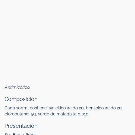
Antimicótico.
Composición.
Cada 100ml contiene: salicílico ácido 2g, benzoico ácido 2g,
clorobutanol 5g, verde de malaquita 0,01g.
Presentación.
Sol. Fco. x 60ml.