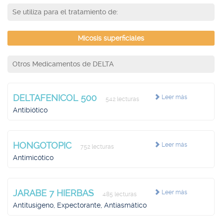
Se utiliza para el tratamiento de:
Micosis superficiales
Otros Medicamentos de DELTA
DELTAFENICOL 500
Leer más
542 lecturas
Antibiótico
HONGOTOPIC
Leer más
752 lecturas
Antimicótico
JARABE 7 HIERBAS
Leer más
485 lecturas
Antitusígeno, Expectorante, Antiasmático