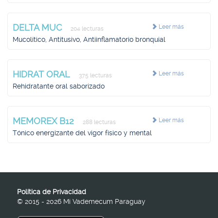
DELTA MUC
Leer más
204 lecturas
Mucolítico, Antitusivo, Antiinflamatorio bronquial
HIDRAT ORAL
Leer más
375 lecturas
Rehidratante oral saborizado
MEMOREX B12
Leer más
288 lecturas
Tónico energizante del vigor físico y mental
Política de Privacidad
© 2015 - 2026 Mi Vademecum Paraguay