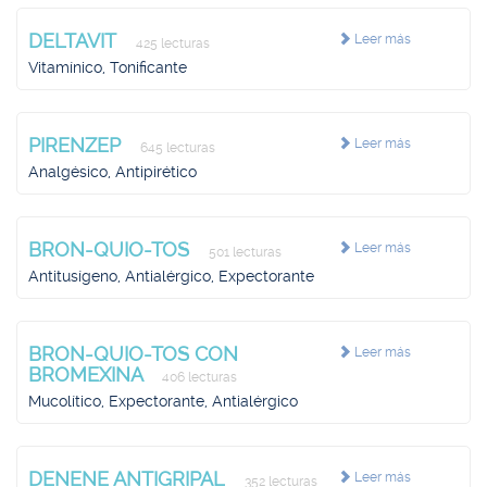
DELTAVIT
Leer más
425 lecturas
Vitamínico, Tonificante
PIRENZEP
Leer más
645 lecturas
Analgésico, Antipirético
BRON-QUIO-TOS
Leer más
501 lecturas
Antitusígeno, Antialérgico, Expectorante
BRON-QUIO-TOS CON
Leer más
BROMEXINA
406 lecturas
Mucolítico, Expectorante, Antialérgico
DENENE ANTIGRIPAL
Leer más
352 lecturas