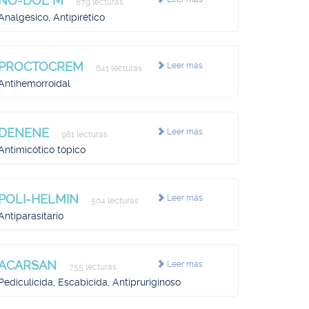
NO-DOL M
879 lecturas
Analgésico, Antipirético
PROCTOCREM
Leer más
641 lecturas
Antihemorroidal
DENENE
Leer más
981 lecturas
Antimicótico tópico
POLI-HELMIN
Leer más
504 lecturas
Antiparasitario
ACARSAN
Leer más
755 lecturas
Pediculicida, Escabicida, Antipruriginoso