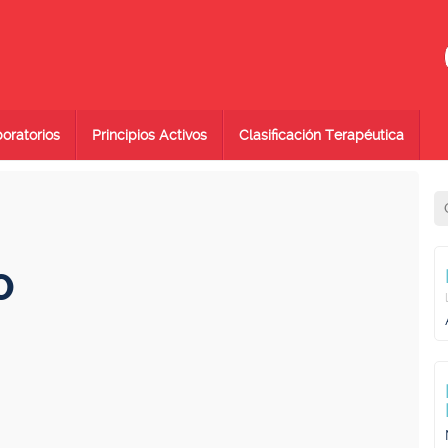
oratorios
Principios Activos
Clasificación Terapéutica
O