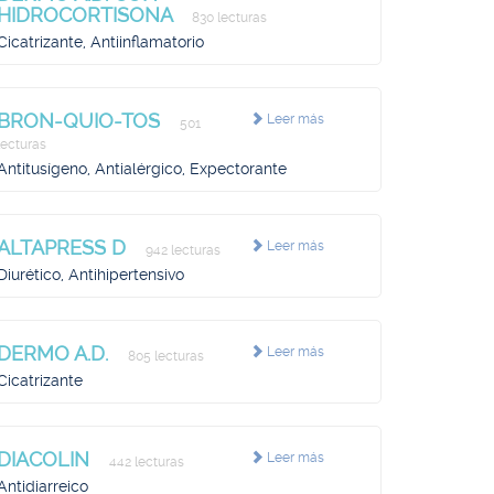
HIDROCORTISONA
830 lecturas
Cicatrizante, Antiinflamatorio
BRON-QUIO-TOS
Leer más
501
lecturas
Antitusígeno, Antialérgico, Expectorante
ALTAPRESS D
Leer más
942 lecturas
Diurético, Antihipertensivo
DERMO A.D.
Leer más
805 lecturas
Cicatrizante
DIACOLIN
Leer más
442 lecturas
Antidiarreico