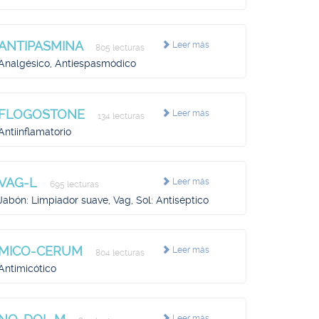
ANTIPASMINA
Leer más
805 lecturas
Analgésico, Antiespasmódico
FLOGOSTONE
Leer más
134 lecturas
Antiinflamatorio
VAG-L
Leer más
695 lecturas
Jabón: Limpiador suave, Vag, Sol: Antiséptico
MICO-CERUM
Leer más
804 lecturas
Antimicótico
Leer más