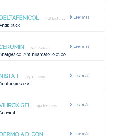
DELTAFENICOL
Leer más
456 lecturas
Antibiótico
CERUMIN
Leer más
247 lecturas
Analgésico, Antiinflamatorio ótico
NISTA T
Leer más
719 lecturas
Antifúngico oral
VIHROX GEL
Leer más
194 lecturas
Antiviral
DERMO A.D. CON
Leer más