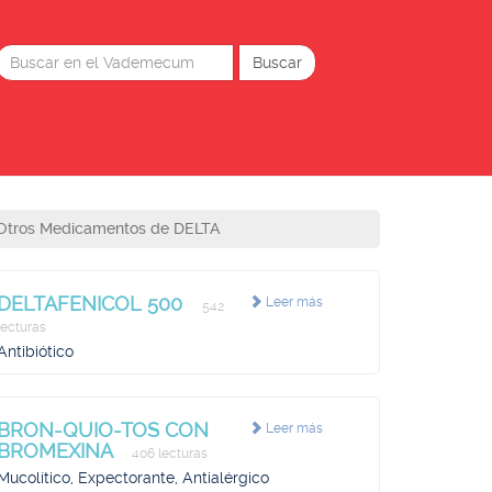
Otros Medicamentos de DELTA
DELTAFENICOL 500
Leer más
542
lecturas
Antibiótico
BRON-QUIO-TOS CON
Leer más
BROMEXINA
406 lecturas
Mucolítico, Expectorante, Antialérgico