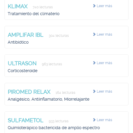
KLIMAX
Leer más
740 lecturas
Tratamiento del climaterio
AMPLIFAR IBL
Leer más
304 lecturas
Antibiótico
ULTRASON
Leer más
963 lecturas
Corticosteroide
PIROMED RELAX
Leer más
164 lecturas
Analgésico, Antiinflamatorio, Miorrelajante
SULFAMETOL
Leer más
933 lecturas
Quimioterápico bactericida de amplio espectro