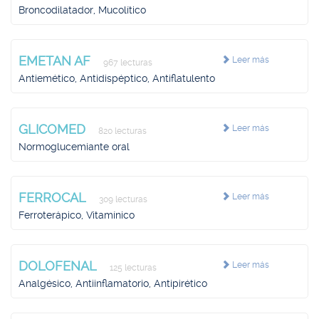
Broncodilatador, Mucolítico
EMETAN AF
Leer más
967 lecturas
Antiemético, Antidispéptico, Antiflatulento
GLICOMED
Leer más
820 lecturas
Normoglucemiante oral
FERROCAL
Leer más
309 lecturas
Ferroterápico, Vitamínico
DOLOFENAL
Leer más
125 lecturas
Analgésico, Antiinflamatorio, Antipirético