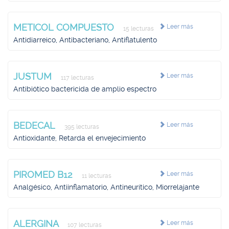
METICOL COMPUESTO
Leer más
15 lecturas
Antidiarreico, Antibacteriano, Antiflatulento
JUSTUM
Leer más
117 lecturas
Antibiótico bactericida de amplio espectro
BEDECAL
Leer más
395 lecturas
Antioxidante, Retarda el envejecimiento
PIROMED B12
Leer más
11 lecturas
Analgésico, Antiinflamatorio, Antineurítico, Miorrelajante
ALERGINA
Leer más
107 lecturas