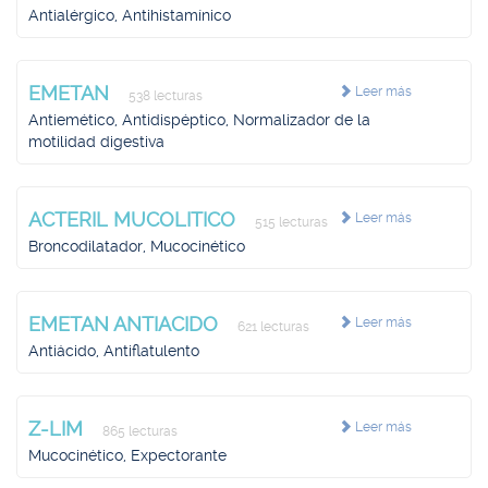
Antialérgico, Antihistamínico
EMETAN
Leer más
538 lecturas
Antiemético, Antidispéptico, Normalizador de la
motilidad digestiva
ACTERIL MUCOLITICO
Leer más
515 lecturas
Broncodilatador, Mucocinético
EMETAN ANTIACIDO
Leer más
621 lecturas
Antiácido, Antiflatulento
Z-LIM
Leer más
865 lecturas
Mucocinético, Expectorante