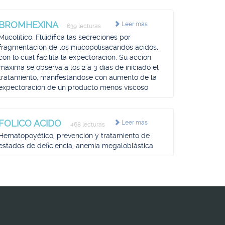
BROMHEXINA
Leer más
639 lecturas
Mucolítico, Fluidifica las secreciones por
fragmentación de los mucopolisacáridos ácidos,
con lo cual facilita la expectoración, Su acción
máxima se observa a los 2 a 3 días de iniciado el
tratamiento, manifestándose con aumento de la
expectoración de un producto menos viscoso
FOLICO ACIDO
Leer más
468 lecturas
Hematopoyético, prevención y tratamiento de
estados de deficiencia, anemia megaloblástica