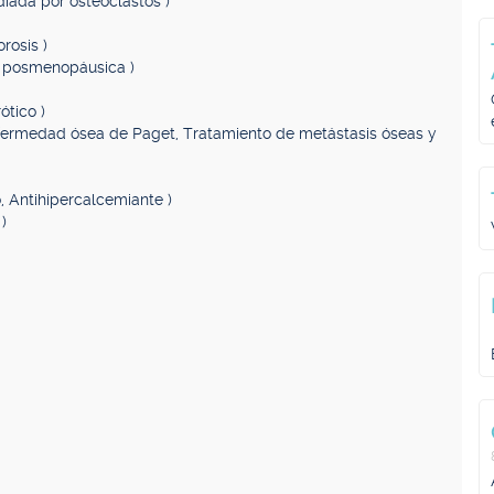
diada por osteoclastos )
rosis )
s posmenopáusica )
ótico )
nfermedad ósea de Paget, Tratamiento de metástasis óseas y
o, Antihipercalcemiante )
)