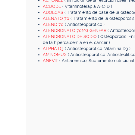
ACTONEL
( Inhibición de la resorción ósea me
ACUODE
( Vitaminoterapia A-C-D )
ADOLCAS
( Tratamiento de base de la osteopo
ALENATO 70
( Tratamiento de la osteoporosi
ALEND 70
( Antiosteoporótico )
ALENDRONATO 70MG GENFAR
( Antiosteopor
ALENDRONATO DE SODIO
( Osteoporosis, E
de la hipercalcemia en el cáncer )
ALPHA D3
( Antiosteoporótico, Vitamina D3 )
AMINOMUX
( Antiosteoporótico, Antiosteolític
ANEVIT
( Antianémico, Suplemento nutricional 