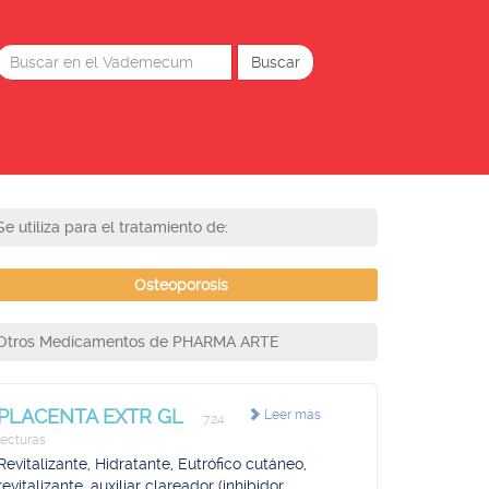
Se utiliza para el tratamiento de:
Osteoporosis
Otros Medicamentos de PHARMA ARTE
PLACENTA EXTR GL
Leer más
724
lecturas
Revitalizante, Hidratante, Eutrófico cutáneo,
revitalizante, auxiliar clareador (inhibidor