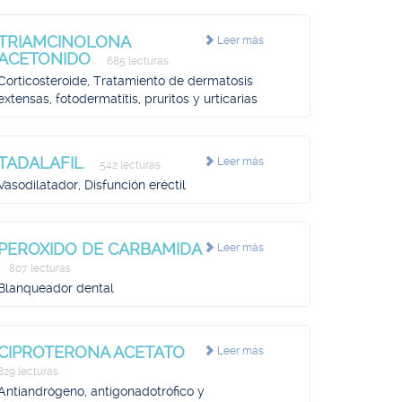
TRIAMCINOLONA
Leer más
ACETONIDO
685 lecturas
Corticosteroide, Tratamiento de dermatosis
extensas, fotodermatitis, pruritos y urticarias
TADALAFIL
Leer más
542 lecturas
Vasodilatador, Disfunción eréctil
PEROXIDO DE CARBAMIDA
Leer más
807 lecturas
Blanqueador dental
CIPROTERONA ACETATO
Leer más
829 lecturas
Antiandrógeno, antigonadotrófico y