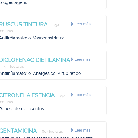
progestágeno
RUSCUS TINTURA
Leer más
694
lecturas
Antiinflamatorio, Vasoconstrictor
DICLOFENAC DIETILAMINA
Leer más
753 lecturas
Antiinflamatorio, Analgésico, Antipirético
CITRONELA ESENCIA
Leer más
234
lecturas
Repelente de insectos
GENTAMICINA
Leer más
803 lecturas