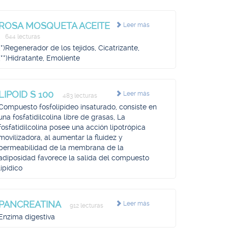
ROSA MOSQUETA ACEITE
Leer más
644 lecturas
(*)Regenerador de los tejidos, Cicatrizante,
(**)Hidratante, Emoliente
LIPOID S 100
Leer más
483 lecturas
Compuesto fosfolipídeo insaturado, consiste en
una fosfatidilcolina libre de grasas, La
fosfatidilcolina posee una acción lipotrópica
movilizadora, al aumentar la fluidez y
permeabilidad de la membrana de la
adiposidad favorece la salida del compuesto
lipídico
PANCREATINA
Leer más
912 lecturas
Enzima digestiva