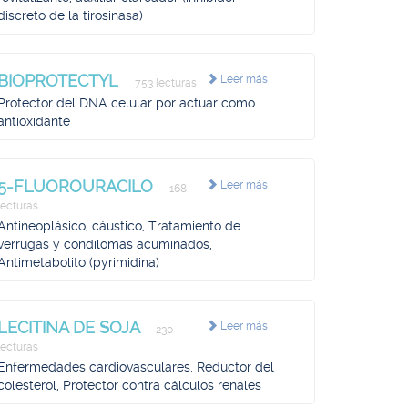
discreto de la tirosinasa)
BIOPROTECTYL
Leer más
753 lecturas
Protector del DNA celular por actuar como
antioxidante
5-FLUOROURACILO
Leer más
168
lecturas
Antineoplásico, cáustico, Tratamiento de
verrugas y condilomas acuminados,
Antimetabolito (pyrimidina)
LECITINA DE SOJA
Leer más
230
lecturas
Enfermedades cardiovasculares, Reductor del
colesterol, Protector contra cálculos renales