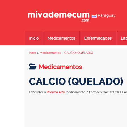
Paraguay
Inicio
Medicamentos
Enfermedades
Lab
Inicio
»
Medicamentos
»
CALCIO (QUELADO)
Medicamentos
CALCIO (QUELADO)
Laboratorio
Pharma Arte
Medicamento / Fármaco CALCIO (QUELA