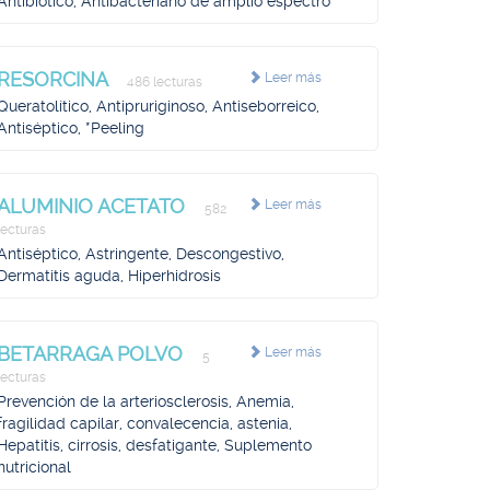
Antibiótico, Antibacteriano de amplio espectro
RESORCINA
Leer más
486 lecturas
Queratolítico, Antipruriginoso, Antiseborreico,
Antiséptico, *Peeling
ALUMINIO ACETATO
Leer más
582
lecturas
Antiséptico, Astringente, Descongestivo,
Dermatitis aguda, Hiperhidrosis
BETARRAGA POLVO
Leer más
5
lecturas
Prevención de la arteriosclerosis, Anemia,
fragilidad capilar, convalecencia, astenia,
Hepatitis, cirrosis, desfatigante, Suplemento
nutricional