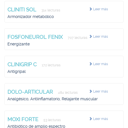
CLINITI SOL
Leer más
314 lecturas
Armonizador metabólico
FOSFONEUROL FENIX
Leer más
707 lecturas
Energizante
CLINIGRIP C
Leer más
172 lecturas
Antigripal
DOLO-ARTICULAR
Leer más
484 lecturas
Analgésico, Antiinflamatorio, Relajante muscular
MOXI FORTE
Leer más
53 lecturas
Antibiótico de amplio espectro