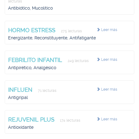
lecturas
Antibiótico, Mucolítico
HORMO ESTRESS
Leer más
275 lecturas
Energizante, Reconstituyente, Antifatigante
FEBRILITO INFANTIL
Leer más
249 lecturas
Antipirético, Analgésico
INFLUEN
Leer más
71 lecturas
Antigripal
REJUVENIL PLUS
Leer más
174 lecturas
Antioxidante