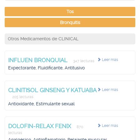
Tos
Bronquitis
Otros Medicamentos de CLINICAL
INFLUEN BRONQUIAL
Leer más
347 lecturas
Expectorante, Fluidificante, Antitusivo
CLINITISOL GINSENG Y KATUABA
Leer más
205 lecturas
Antioxidante, Estimulante sexual
DOLOFIN-RELAX FENIX
Leer más
870
lecturas
Analgésico, Antiinflamatorio, Relajante muscular