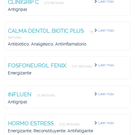
CLINIGRIP C
Leer más
172 lecturas
Antigripal
CALMA DENTOL BIOTIC PLUS
Leer más
75
lecturas
Antibiótico, Analgésico, Antiinflamatorio
FOSFONEUROL FENIX
Leer más
707 lecturas
Energizante
INFLUEN
Leer más
71 lecturas
Antigripal
HORMO ESTRESS
Leer más
275 lecturas
Energizante, Reconstituyente, Antifatigante