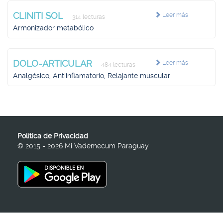
CLINITI SOL
Leer más
314 lecturas
Armonizador metabólico
DOLO-ARTICULAR
Leer más
484 lecturas
Analgésico, Antiinflamatorio, Relajante muscular
Política de Privacidad
© 2015 - 2026 Mi Vademecum Paraguay