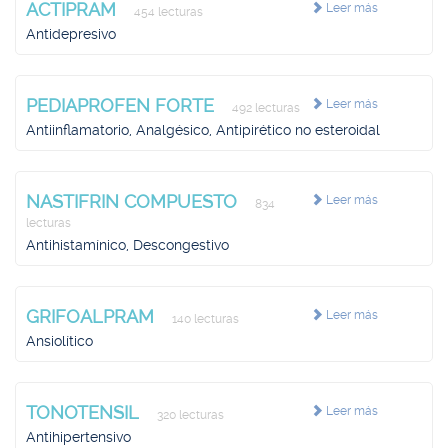
ACTIPRAM
Leer más
454 lecturas
Antidepresivo
PEDIAPROFEN FORTE
Leer más
492 lecturas
Antiinflamatorio, Analgésico, Antipirético no esteroidal
NASTIFRIN COMPUESTO
Leer más
834
lecturas
Antihistamínico, Descongestivo
GRIFOALPRAM
Leer más
140 lecturas
Ansiolítico
TONOTENSIL
Leer más
320 lecturas
Antihipertensivo