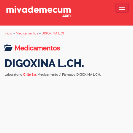
Togg
navig
Inicio
»
Medicamentos
»
DIGOXINA L.CH.
Medicamentos
DIGOXINA L.CH.
Laboratorio
Chile S.a.
Medicamento / Fármaco DIGOXINA L.CH.