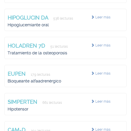
HIPOGLUCIN DA
Leer más
536 lecturas
Hipoglucemiante oral
HOLADREN 7D
Leer más
51 lecturas
Tratamiento de la osteoporosis
EUPEN
Leer más
179 lecturas
Bloqueante alfaadrenérgico
SIMPERTEN
Leer más
661 lecturas
Hipotensor
CAM-D
Leer más
204 lecturas