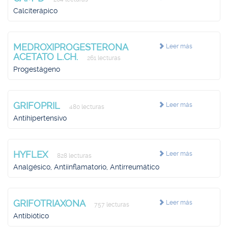
Calciterápico
MEDROXIPROGESTERONA
Leer más
ACETATO L.CH.
261 lecturas
Progestágeno
GRIFOPRIL
Leer más
480 lecturas
Antihipertensivo
HYFLEX
Leer más
828 lecturas
Analgésico, Antiinflamatorio, Antirreumático
GRIFOTRIAXONA
Leer más
757 lecturas
Antibiótico