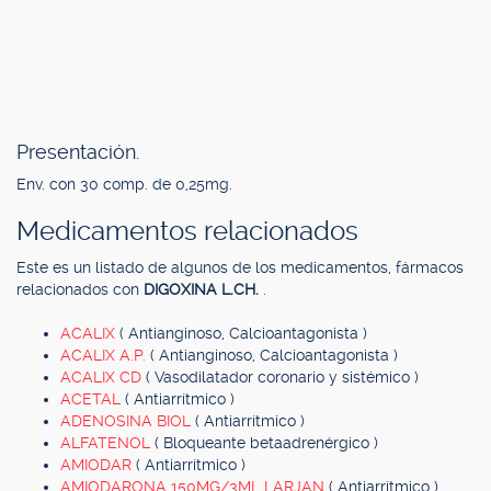
Presentación.
Env. con 30 comp. de 0,25mg.
Medicamentos relacionados
Este es un listado de algunos de los medicamentos, fármacos
relacionados con
DIGOXINA L.CH.
.
ACALIX
( Antianginoso, Calcioantagonista )
ACALIX A.P.
( Antianginoso, Calcioantagonista )
ACALIX CD
( Vasodilatador coronario y sistémico )
ACETAL
( Antiarrítmico )
ADENOSINA BIOL
( Antiarrítmico )
ALFATENOL
( Bloqueante betaadrenérgico )
AMIODAR
( Antiarrítmico )
AMIODARONA 150MG/3ML LARJAN
( Antiarrítmico )