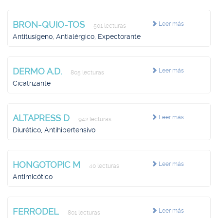
BRON-QUIO-TOS
Leer más
501 lecturas
Antitusígeno, Antialérgico, Expectorante
DERMO A.D.
Leer más
805 lecturas
Cicatrizante
ALTAPRESS D
Leer más
942 lecturas
Diurético, Antihipertensivo
HONGOTOPIC M
Leer más
40 lecturas
Antimicótico
FERRODEL
Leer más
801 lecturas