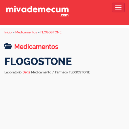
Togg
navig
Inicio
»
Medicamentos
»
FLOGOSTONE
Medicamentos
FLOGOSTONE
Laboratorio
Delta
Medicamento / Fármaco FLOGOSTONE