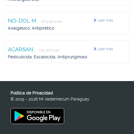
NO-DOL M
Leer más
879 lecturas
Analgésico, Antipirético
ACARSAN
Leer más
755 lecturas
Pediculicida, Escabicida, Antipruriginoso
Política de Privacidad
© 2015 - 2026 Mi Vademecum Paraguay