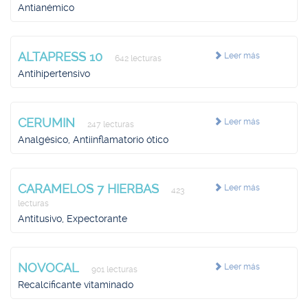
Antianémico
ALTAPRESS 10
Leer más
642 lecturas
Antihipertensivo
CERUMIN
Leer más
247 lecturas
Analgésico, Antiinflamatorio ótico
CARAMELOS 7 HIERBAS
Leer más
423
lecturas
Antitusivo, Expectorante
NOVOCAL
Leer más
901 lecturas
Recalcificante vitaminado