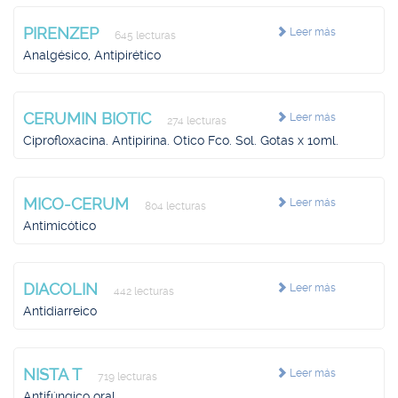
PIRENZEP
Leer más
645 lecturas
Analgésico, Antipirético
CERUMIN BIOTIC
Leer más
274 lecturas
Ciprofloxacina. Antipirina. Otico Fco. Sol. Gotas x 10ml.
MICO-CERUM
Leer más
804 lecturas
Antimicótico
DIACOLIN
Leer más
442 lecturas
Antidiarreico
NISTA T
Leer más
719 lecturas
Antifúngico oral