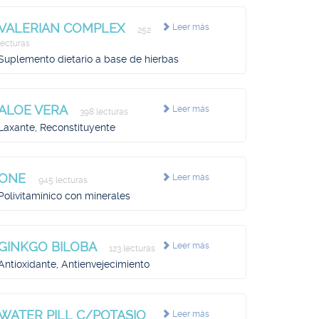
VALERIAN COMPLEX
Leer más
252
lecturas
Suplemento dietario a base de hierbas
ALOE VERA
Leer más
398 lecturas
Laxante, Reconstituyente
ONE
Leer más
945 lecturas
Polivitamínico con minerales
GINKGO BILOBA
Leer más
123 lecturas
Antioxidante, Antienvejecimiento
WATER PILL C/POTASIO
Leer más