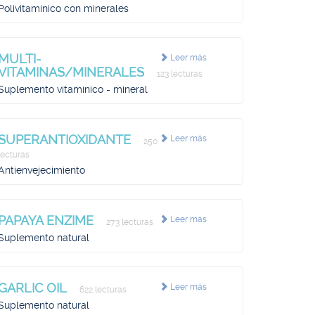
Polivitamínico con minerales
MULTI-
Leer más
VITAMINAS/MINERALES
123 lecturas
Suplemento vitamínico - mineral
SUPERANTIOXIDANTE
Leer más
250
lecturas
Antienvejecimiento
PAPAYA ENZIME
Leer más
273 lecturas
Suplemento natural
GARLIC OIL
Leer más
622 lecturas
Suplemento natural