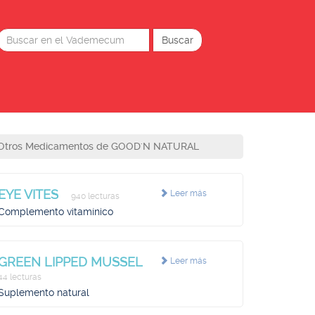
Otros Medicamentos de GOOD'N NATURAL
EYE VITES
Leer más
940 lecturas
Complemento vitamínico
GREEN LIPPED MUSSEL
Leer más
44 lecturas
Suplemento natural