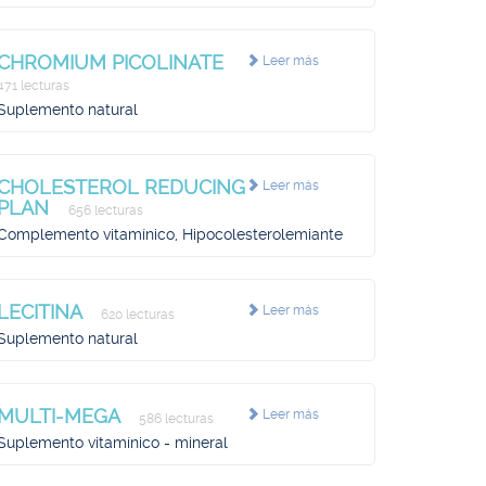
CHROMIUM PICOLINATE
Leer más
471 lecturas
Suplemento natural
CHOLESTEROL REDUCING
Leer más
PLAN
656 lecturas
Complemento vitamínico, Hipocolesterolemiante
LECITINA
Leer más
620 lecturas
Suplemento natural
MULTI-MEGA
Leer más
586 lecturas
Suplemento vitamínico - mineral