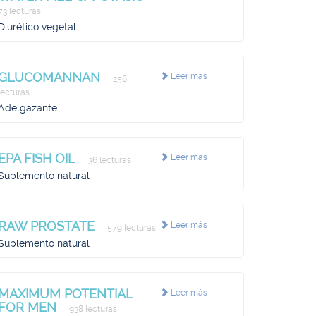
73 lecturas
Diurético vegetal
GLUCOMANNAN
Leer más
256
lecturas
Adelgazante
EPA FISH OIL
Leer más
36 lecturas
Suplemento natural
RAW PROSTATE
Leer más
579 lecturas
Suplemento natural
MAXIMUM POTENTIAL
Leer más
FOR MEN
938 lecturas