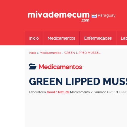
Paraguay
Inicio
Medicamentos
Enfermedades
Lab
Inicio
»
Medicamentos
»
GREEN LIPPED MUSSEL
Medicamentos
GREEN LIPPED MUS
Laboratorio
Good'n Natural
Medicamento / Fármaco GREEN LIP