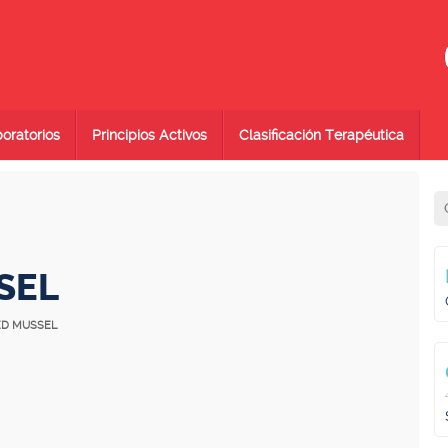
oratorios
Principios Activos
Clasificación Terapéutica
SEL
PED MUSSEL