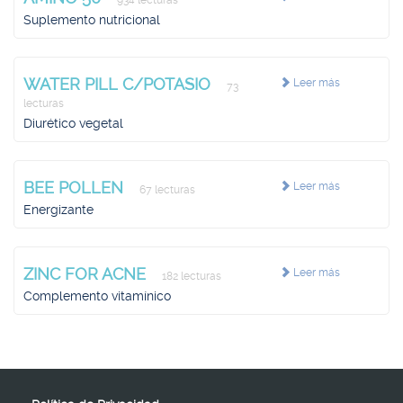
934 lecturas
Suplemento nutricional
WATER PILL C/POTASIO
Leer más
73
lecturas
Diurético vegetal
BEE POLLEN
Leer más
67 lecturas
Energizante
ZINC FOR ACNE
Leer más
182 lecturas
Complemento vitamínico