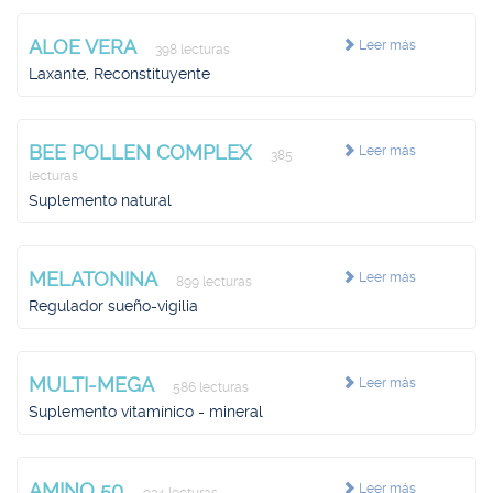
ALOE VERA
Leer más
398 lecturas
Laxante, Reconstituyente
BEE POLLEN COMPLEX
Leer más
385
lecturas
Suplemento natural
MELATONINA
Leer más
899 lecturas
Regulador sueño-vigilia
MULTI-MEGA
Leer más
586 lecturas
Suplemento vitamínico - mineral
AMINO 50
Leer más