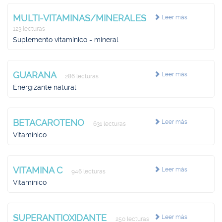
MULTI-VITAMINAS/MINERALES
Leer más
123 lecturas
Suplemento vitamínico - mineral
GUARANA
Leer más
286 lecturas
Energizante natural
BETACAROTENO
Leer más
631 lecturas
Vitamínico
VITAMINA C
Leer más
946 lecturas
Vitamínico
SUPERANTIOXIDANTE
Leer más
250 lecturas