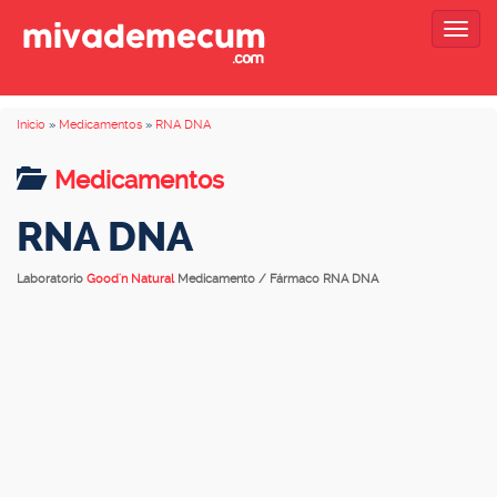
Togg
navig
Inicio
»
Medicamentos
»
RNA DNA
Medicamentos
RNA DNA
Laboratorio
Good'n Natural
Medicamento / Fármaco RNA DNA