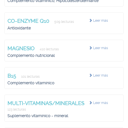
Complemento vitamínico, Hipocolesterolemiante
CO-ENZYME Q10
Leer más
509 lecturas
Antioxidante
MAGNESIO
Leer más
410 lecturas
Complemento nutricional
B15
Leer más
101 lecturas
Complemento vitamínico
MULTI-VITAMINAS/MINERALES
Leer más
123 lecturas
Suplemento vitamínico - mineral