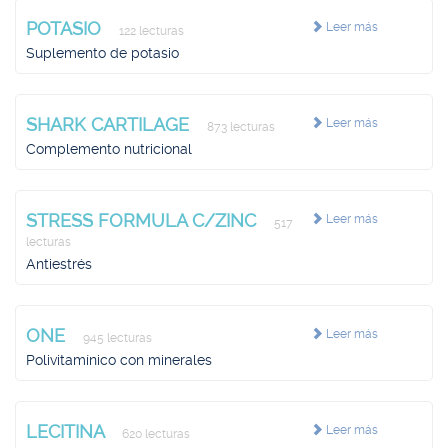
POTASIO
Leer más
122 lecturas
Suplemento de potasio
SHARK CARTILAGE
Leer más
873 lecturas
Complemento nutricional
STRESS FORMULA C/ZINC
Leer más
517
lecturas
Antiestrés
ONE
Leer más
945 lecturas
Polivitamínico con minerales
LECITINA
Leer más
620 lecturas