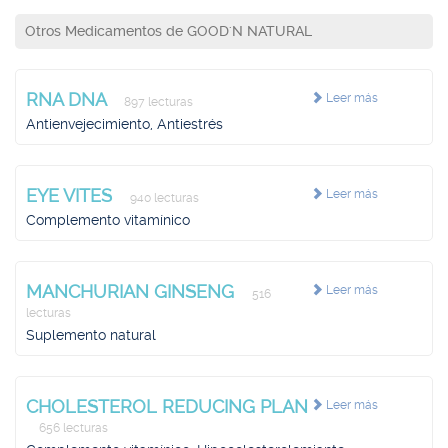
Otros Medicamentos de GOOD'N NATURAL
RNA DNA
Leer más
897 lecturas
Antienvejecimiento, Antiestrés
EYE VITES
Leer más
940 lecturas
Complemento vitamínico
MANCHURIAN GINSENG
Leer más
516
lecturas
Suplemento natural
CHOLESTEROL REDUCING PLAN
Leer más
656 lecturas