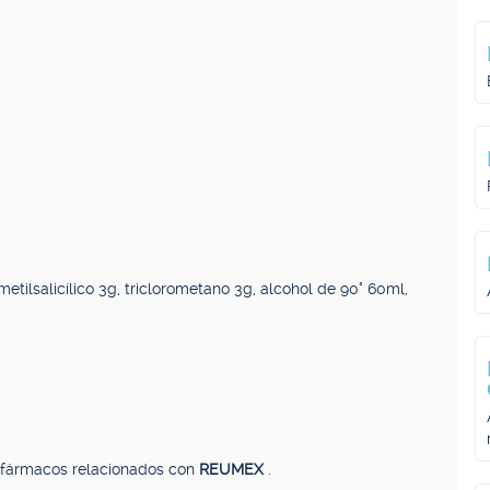
etilsalicílico 3g, triclorometano 3g, alcohol de 90° 60ml,
, fármacos relacionados con
REUMEX
.