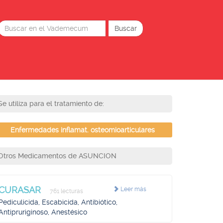
Se utiliza para el tratamiento de:
Enfermedades inflamat. osteomioarticulares
Otros Medicamentos de ASUNCION
CURASAR
Leer más
761 lecturas
Pediculicida, Escabicida, Antibiótico,
Antipruriginoso, Anestésico