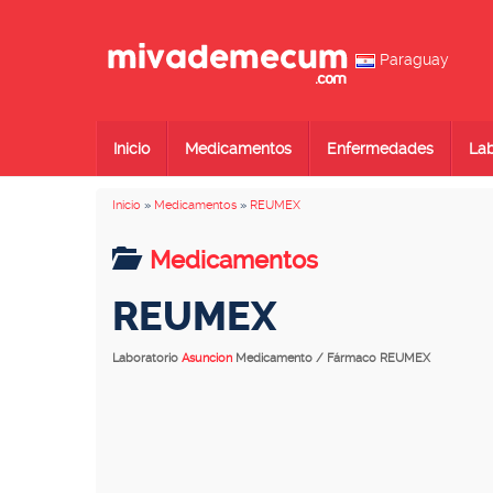
Paraguay
Inicio
Medicamentos
Enfermedades
Lab
Inicio
»
Medicamentos
»
REUMEX
Medicamentos
REUMEX
Laboratorio
Asuncion
Medicamento / Fármaco REUMEX