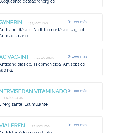
Bloqueante betaadrenérgico
GYNERIN
Leer más
453 lecturas
Anticandidiásico, Antitricomoniásico vaginal,
Antibacteriano
ACIVAG-INT
Leer más
521 lecturas
Anticandidiásico, Tricomonicida, Antiséptico
vaginal
NERVISEDAN VITAMINADO
Leer más
334 lecturas
Energizante, Estimulante
VIALFREN
Leer más
122 lecturas
Antihistamínico no sedante