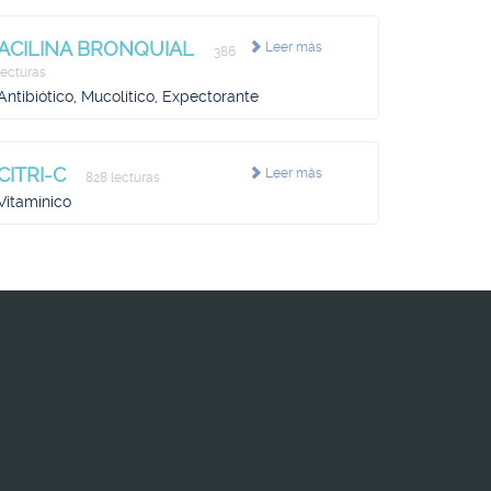
ACILINA BRONQUIAL
Leer más
386
lecturas
Antibiótico, Mucolítico, Expectorante
CITRI-C
Leer más
828 lecturas
Vitamínico