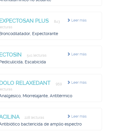
EXPECTOSAN PLUS
Leer más
843
lecturas
Broncodilatador, Expectorante
ECTOSIN
Leer más
541 lecturas
Pediculicida, Escabicida
DOLO RELAXEDANT
Leer más
959
lecturas
Analgésico, Miorrelajante, Antitérmico
ACILINA
Leer más
228 lecturas
Antibiótico bactericida de amplio espectro