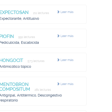
EXPECTOSAN
Leer más
211 lecturas
Expectorante, Antitusivo
PIOFIN
Leer más
991 lecturas
Pediculicida, Escabicida
HONGOCIT
Leer más
573 lecturas
Antimicótico tópico
MENTOBRON
Leer más
COMPOSITUM
281 lecturas
Antigripal, Antitérmico, Descongestivo
respiratorio