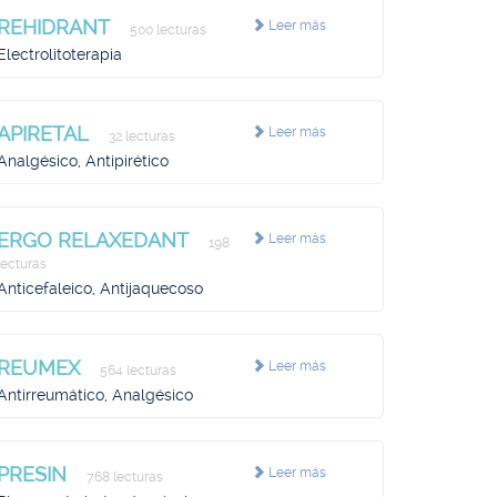
REHIDRANT
Leer más
500 lecturas
Electrolitoterapia
APIRETAL
Leer más
32 lecturas
Analgésico, Antipirético
ERGO RELAXEDANT
Leer más
198
lecturas
Anticefaleico, Antijaquecoso
REUMEX
Leer más
564 lecturas
Antirreumático, Analgésico
PRESIN
Leer más
768 lecturas