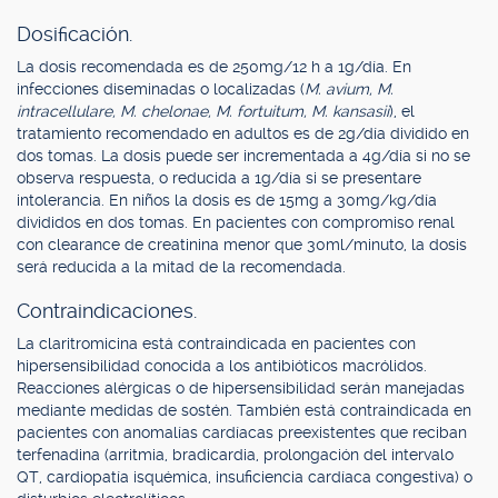
Dosificación.
La dosis recomendada es de 250mg/12 h a 1g/día. En
infecciones diseminadas o localizadas (
M. avium, M.
intracellulare, M. chelonae, M. fortuitum, M. kansasii
), el
tratamiento recomendado en adultos es de 2g/día dividido en
dos tomas. La dosis puede ser incrementada a 4g/día si no se
observa respuesta, o reducida a 1g/día si se presentare
intolerancia. En niños la dosis es de 15mg a 30mg/kg/día
divididos en dos tomas. En pacientes con compromiso renal
con clearance de creatinina menor que 30ml/minuto, la dosis
será reducida a la mitad de la recomendada.
Contraindicaciones.
La claritromicina está contraindicada en pacientes con
hipersensibilidad conocida a los antibióticos macrólidos.
Reacciones alérgicas o de hipersensibilidad serán manejadas
mediante medidas de sostén. También está contraindicada en
pacientes con anomalías cardíacas preexistentes que reciban
terfenadina (arritmia, bradicardia, prolongación del intervalo
QT, cardiopatía isquémica, insuficiencia cardíaca congestiva) o