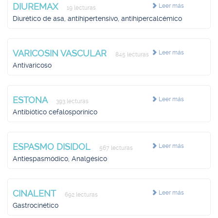
DIUREMAX
Leer más
19 lecturas
Diurético de asa, antihipertensivo, antihipercalcémico
VARICOSIN VASCULAR
Leer más
845 lecturas
Antivaricoso
ESTONA
Leer más
393 lecturas
Antibiótico cefalosporínico
ESPASMO DISIDOL
Leer más
567 lecturas
Antiespasmódico, Analgésico
CINALENT
Leer más
692 lecturas
Gastrocinético