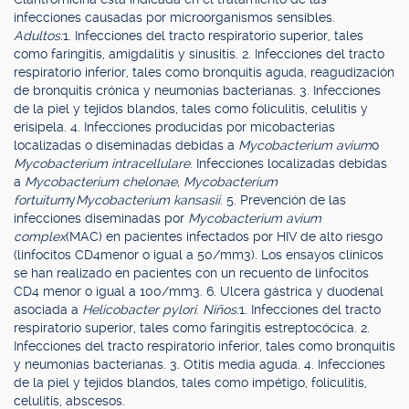
infecciones causadas por microorganismos sensibles.
Adultos:
1. Infecciones del tracto respiratorio superior, tales
como faringitis, amigdalitis y sinusitis. 2. Infecciones del tracto
respiratorio inferior, tales como bronquitis aguda, reagudización
de bronquitis crónica y neumonías bacterianas. 3. Infecciones
de la piel y tejidos blandos, tales como foliculitis, celulitis y
erisipela. 4. Infecciones producidas por micobacterias
localizadas o diseminadas debidas a
Mycobacterium avium
o
Mycobacterium intracellulare
. Infecciones localizadas debidas
a
Mycobacterium chelonae, Mycobacterium
fortuitum
y
Mycobacterium kansasii
. 5. Prevención de las
infecciones diseminadas por
Mycobacterium avium
complex
(MAC) en pacientes infectados por HIV de alto riesgo
(linfocitos CD4menor o igual a 50/mm3). Los ensayos clínicos
se han realizado en pacientes con un recuento de linfocitos
CD4 menor o igual a 100/mm3. 6. Ulcera gástrica y duodenal
asociada a
Helicobacter pylori
.
Niños:
1. Infecciones del tracto
respiratorio superior, tales como faringitis estreptocócica. 2.
Infecciones del tracto respiratorio inferior, tales como bronquitis
y neumonías bacterianas. 3. Otitis media aguda. 4. Infecciones
de la piel y tejidos blandos, tales como impétigo, foliculitis,
celulitis, abscesos.