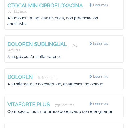
OTOCALMIN CIPROFLOXACINA
Leer más
792 lecturas
Antibiótico de aplicación ótica, con potenciación
anestésica
DOLOREN SUBLINGUAL
Leer más
745
lecturas
Analgésico, Antiinflamatorio
DOLOREN
Leer más
676 lecturas
Antiinflamatorio no esteroide, analgésico no opiode
VITAFORTE PLUS
Leer más
752 lecturas
Compuesto multivitamínico potenciado con energizante