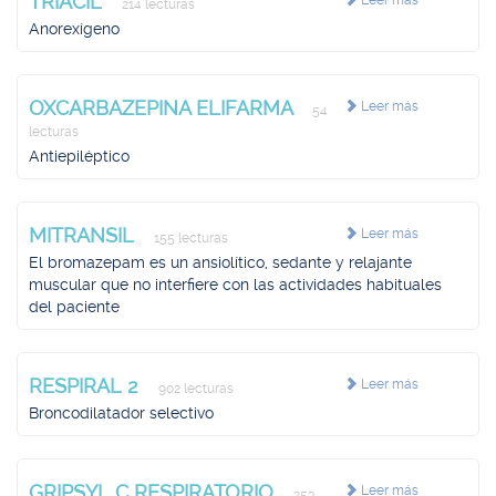
TRIACIL
Leer más
214 lecturas
Anorexígeno
OXCARBAZEPINA ELIFARMA
Leer más
54
lecturas
Antiepiléptico
MITRANSIL
Leer más
155 lecturas
El bromazepam es un ansiolítico, sedante y relajante
muscular que no interfiere con las actividades habituales
del paciente
RESPIRAL 2
Leer más
902 lecturas
Broncodilatador selectivo
GRIPSYL C RESPIRATORIO
Leer más
253