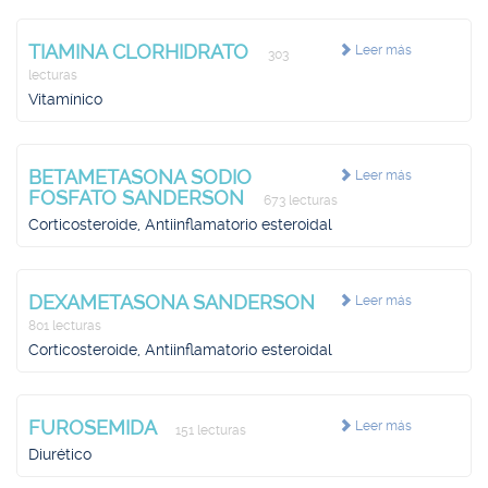
TIAMINA CLORHIDRATO
Leer más
303
lecturas
Vitamínico
BETAMETASONA SODIO
Leer más
FOSFATO SANDERSON
673 lecturas
Corticosteroide, Antiinflamatorio esteroidal
DEXAMETASONA SANDERSON
Leer más
801 lecturas
Corticosteroide, Antiinflamatorio esteroidal
FUROSEMIDA
Leer más
151 lecturas
Diurético