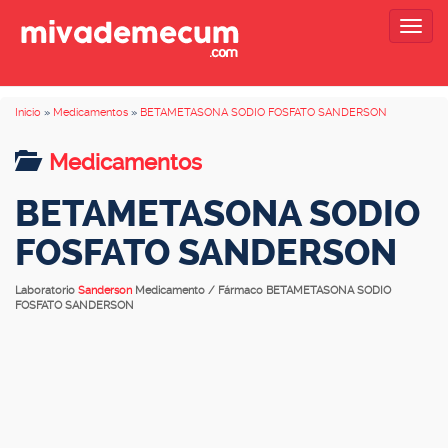
Togg
navig
Inicio
»
Medicamentos
»
BETAMETASONA SODIO FOSFATO SANDERSON
Medicamentos
BETAMETASONA SODIO
FOSFATO SANDERSON
Laboratorio
Sanderson
Medicamento / Fármaco BETAMETASONA SODIO
FOSFATO SANDERSON