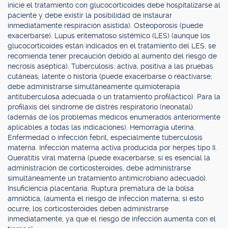
inicie el tratamiento con glucocorticoides debe hospitalizarse al
paciente y debe existir la posibilidad de instaurar
inmediatamente respiración asistida). Osteoporosis (puede
exacerbarse). Lupus eritematoso sistémico (LES) (aunque los
glucocorticoides están indicados en el tratamiento del LES, se
recomienda tener precaución debido al aumento del riesgo de
necrosis aséptica). Tuberculosis: activa, positiva a las pruebas
cutáneas, latente o historia (puede exacerbarse o reactivarse;
debe administrarse simultáneamente quimioterapia
antituberculosa adecuada o un tratamiento profiláctico). Para la
profilaxis del síndrome de distrés respiratorio (neonatal)
(además de los problemas médicos enumerados anteriormente
aplicables a todas las indicaciones). Hemorragia uterina.
Enfermedad o infección febril, especialmente tuberculosis
materna. Infección materna activa producida por herpes tipo II.
Queratitis viral materna (puede exacerbarse; si es esencial la
administración de corticosteroides, debe administrarse
simultáneamente un tratamiento antimicrobiano adecuado).
Insuficiencia placentaria. Ruptura prematura de la bolsa
amniótica, (aumenta el riesgo de infección materna; si esto
ocurre, los corticosteroides deben administrarse
inmediatamente, ya que el riesgo de infección aumenta con el