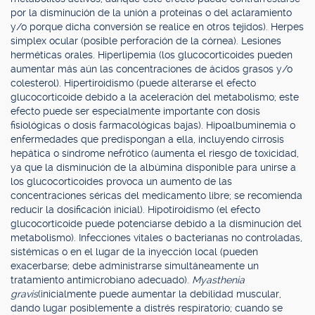
por la disminución de la unión a proteínas o del aclaramiento
y/o porque dicha conversión se realice en otros tejidos). Herpes
simplex ocular (posible perforación de la córnea). Lesiones
herméticas orales. Hiperlipemia (los glucocorticoides pueden
aumentar más aún las concentraciones de ácidos grasos y/o
colesterol). Hipertiroidismo (puede alterarse el efecto
glucocorticoide debido a la aceleración del metabolismo; este
efecto puede ser especialmente importante con dosis
fisiológicas o dosis farmacológicas bajas). Hipoalbuminemia o
enfermedades que predispongan a ella, incluyendo cirrosis
hepática o síndrome nefrótico (aumenta el riesgo de toxicidad,
ya que la disminución de la albúmina disponible para unirse a
los glucocorticoides provoca un aumento de las
concentraciones séricas del medicamento libre; se recomienda
reducir la dosificación inicial). Hipotiroidismo (el efecto
glucocorticoide puede potenciarse debido a la disminución del
metabolismo). Infecciones vitales o bacterianas no controladas,
sistémicas o en el lugar de la inyección local (pueden
exacerbarse; debe administrarse simultáneamente un
tratamiento antimicrobiano adecuado).
Myasthenia
gravis
(inicialmente puede aumentar la debilidad muscular,
dando lugar posiblemente a distrés respiratorio; cuando se