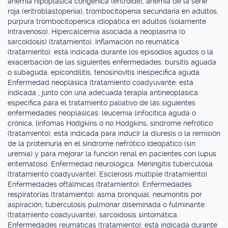
anemia hipoplásica congénica (eritroide), anemia de la serie
roja (eritroblastopenia), trombocitopenia secundaria en adultos,
púrpura trombocitopénica idiopática en adultos (solamente
intravenoso). Hipercalcemia asociada a neoplasma (o
sarcoidosis) (tratamiento). Inflamación no reumática
(tratamiento): está indicada durante los episodios agudos o la
exacerbación de las siguientes enfermedades: bursitis aguada
o subaguda, epicondilitis, tenosinovitis inespecífica aguda.
Enfermedad neoplásica (tratamiento coadyuvante: está
indicada , junto con una adecuada terapia antineoplásica
específica para el tratamiento paliativo de las siguientes
enfermedades neoplásicas: leucemia linfocítica aguda o
crónica, linfomas Hodgkins o no Hodgkins, síndrome nefrótico
(tratamiento): está indicada para inducir la diuresis o la remisión
de la proteinuria en el síndrome nefrótico ideopático (sin
uremia) y para mejorar la función renal en pacientes con lupus
eritematoso. Enfermedad neurológica. Meningitis tuberculosa
(tratamiento coadyuvante). Esclerosis múltiple (tratamiento).
Enfermedades oftálmicas (tratamiento). Enfermedades
respiratorias (tratamiento): asma bronquial, neumonitis por
aspiración, tuberculosis pulmonar diseminada o fulminante
(tratamiento coadyuvante), sarcoidosis sintomática.
Enfermedades reumáticas (tratamiento): está indicada durante