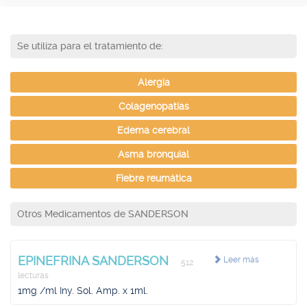
Se utiliza para el tratamiento de:
Alergia
Colagenopatías
Edema cerebral
Asma bronquial
Fiebre reumática
Otros Medicamentos de SANDERSON
EPINEFRINA SANDERSON
Leer más
512
lecturas
1mg /ml Iny. Sol. Amp. x 1ml.