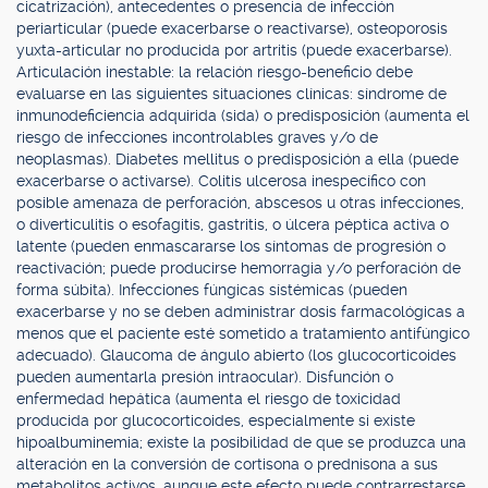
cicatrización), antecedentes o presencia de infección
periarticular (puede exacerbarse o reactivarse), osteoporosis
yuxta-articular no producida por artritis (puede exacerbarse).
Articulación inestable: la relación riesgo-beneficio debe
evaluarse en las siguientes situaciones clínicas: síndrome de
inmunodeficiencia adquirida (sida) o predisposición (aumenta el
riesgo de infecciones incontrolables graves y/o de
neoplasmas). Diabetes mellitus o predisposición a ella (puede
exacerbarse o activarse). Colitis ulcerosa inespecífico con
posible amenaza de perforación, abscesos u otras infecciones,
o diverticulitis o esofagitis, gastritis, o úlcera péptica activa o
latente (pueden enmascararse los síntomas de progresión o
reactivación; puede producirse hemorragia y/o perforación de
forma súbita). Infecciones fúngicas sístémicas (pueden
exacerbarse y no se deben administrar dosis farmacológicas a
menos que el paciente esté sometido a tratamiento antifúngico
adecuado). Glaucoma de ángulo abierto (los glucocorticoides
pueden aumentarla presión intraocular). Disfunción o
enfermedad hepática (aumenta el riesgo de toxicidad
producida por glucocorticoides, especialmente si existe
hipoalbuminemia; existe la posibilidad de que se produzca una
alteración en la conversión de cortisona o prednisona a sus
metabolitos activos, aunque este efecto puede contrarrestarse