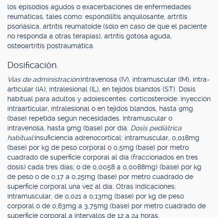
los episodios agudos o exacerbaciones de enfermedades
reumáticas, tales como: espondilitis anquilosante, artritis
psoriásica, artritis reumatoide (sólo en caso de que el paciente
no responda a otras terapias), artritis gotosa aguda,
osteoartritis postraumática.
Dosificación.
Vías de administración:
intravenosa (IV), intramuscular (IM), intra-
articular (IA), intralesional (IL), en tejidos blandos (ST). Dosis
habitual para adultos y adolescentes: corticosteroide: inyección
intraarticular, intralesional o en tejidos blandos, hasta 9mg
(base) repetida según necesidades. Intramuscular o
intravenosa, hasta 9mg (base) por día.
Dosis pediátrica
habitual:
insuficiencia adrenocortical: intramuscular, 0,018mg
(base) por kg de peso corporal o 0,5mg (base) por metro
cuadrado de superficie corporal al día (fraccionados en tres
dosis) cada tres días; o de 0,0058 a 0,0088mg) (base) por kg
de peso o de 0,17 a 0,25mg (base) por metro cuadrado de
superficie corporal una vez al día. Otras indicaciones:
intramuscular, de 0,021 a 0,13mg (base) por kg de peso
corporal o de 0,63mg a 3,75mg (base) por metro cuadrado de
superficie corporal a intervalos de 12 a 24 horas.