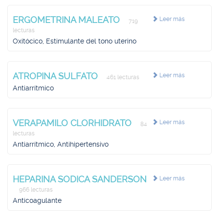
ERGOMETRINA MALEATO
Leer más
719
lecturas
Oxitócico, Estimulante del tono uterino
ATROPINA SULFATO
Leer más
461 lecturas
Antiarrítmico
VERAPAMILO CLORHIDRATO
Leer más
84
lecturas
Antiarrítmico, Antihipertensivo
HEPARINA SODICA SANDERSON
Leer más
966 lecturas
Anticoagulante