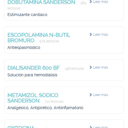
DOBUTAMINA SANDERSON
Leer más
369
lecturas
Estimulante cardíaco
ESCOPOLAMINA N-BUTIL
Leer más
BROMURO
575 lecturas
Antiespasmódico
DIALISANDER 600 BF
Leer más
158 lecturas
Solución para hemodiálisis
METAMIZOL SODICO
Leer más
SANDERSON
712 lecturas
Analgésico, Antipirético, Antiinflamatorio
Leer más