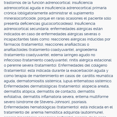
trastornos de la función adrenocortical: insuficiencia
adrenocortical aguda e insuficiencia adrenocortical primaria
crónica (obligatoriamente administrar el suplemento
mineralocorticoide, porque en raras ocasiones el paciente sólo
presenta deficiencias glucocorticoideas). Insuficiencia
adrenocortical secundaria: enfermedades alérgicas están
indicados en caso de enfermedades alérgicas severas o
incapacitantes tales como: reacciones alérgicas inducidas por
fármacos (tratamiento), reacciones anafilácticas o
anafilactoides (tratamiento coadyuvante), angioedema
(tratamiento coadyuvante), edema laringeo agudo no
infeccioso (tratamiento coadyuvante), rinitis alérgica estacional
o perenne severa (tratamiento). Enfermedades del colágeno
(tratamiento): está indicada durante la exacerbación aguda y
como terapia de mantenimiento en casos de: carditis reumática
aguda, dermatomiositis sistémica, lupus eritematoso sistémico.
Enfermedades dermatológicas (tratamiento): alopecia areata,
dermatitis atópica, dermatitis de contacto, dermatitis
exfoliativa, dermatitis inflamatoria severa, eritema multiforme
severo (síndrome de Stevens-Johnson), psoriasis.
Enfermedades hematológicas (tratamiento): está indicada en el
tratamiento de: anemia hemolítica adquirida (autoinmune),