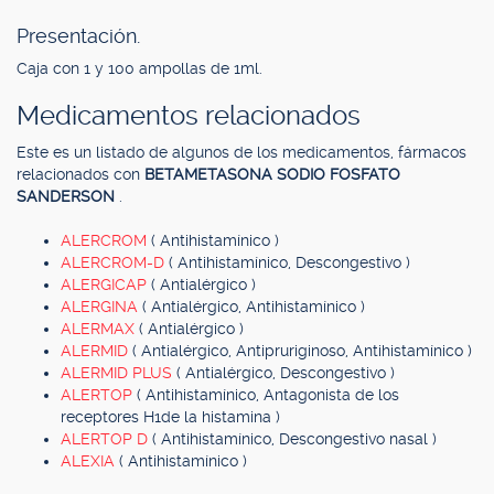
Presentación.
Caja con 1 y 100 ampollas de 1ml.
Medicamentos relacionados
Este es un listado de algunos de los medicamentos, fármacos
relacionados con
BETAMETASONA SODIO FOSFATO
SANDERSON
.
ALERCROM
( Antihistamínico )
ALERCROM-D
( Antihistamínico, Descongestivo )
ALERGICAP
( Antialérgico )
ALERGINA
( Antialérgico, Antihistamínico )
ALERMAX
( Antialérgico )
ALERMID
( Antialérgico, Antipruriginoso, Antihistamínico )
ALERMID PLUS
( Antialérgico, Descongestivo )
ALERTOP
( Antihistamínico, Antagonista de los
receptores H1de la histamina )
ALERTOP D
( Antihistamínico, Descongestivo nasal )
ALEXIA
( Antihistamínico )