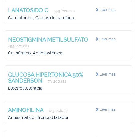
LANATOSIDO C
Leer más
999 lecturas
Cardiotónico, Glucósido cardíaco
NEOSTIGMINA METILSULFATO
Leer más
455 lecturas
Colinérgico, Antimiasténico
GLUCOSA HIPERTONICA 50%
Leer más
SANDERSON
73 lecturas
Electrolitoterapia
AMINOFILINA
Leer más
123 lecturas
Antiasmático, Broncodilatador