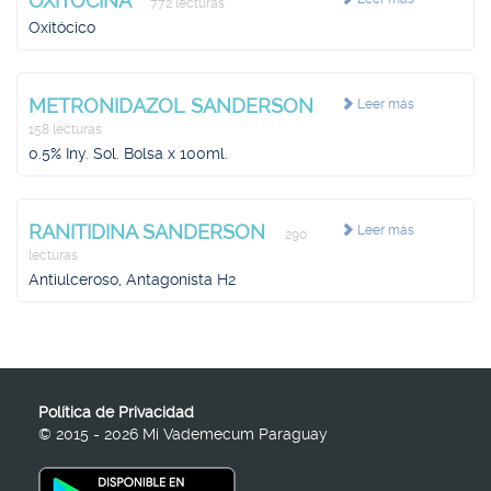
OXITOCINA
772 lecturas
Oxitócico
METRONIDAZOL SANDERSON
Leer más
158 lecturas
0.5% Iny. Sol. Bolsa x 100ml.
RANITIDINA SANDERSON
Leer más
290
lecturas
Antiulceroso, Antagonista H2
Política de Privacidad
© 2015 - 2026 Mi Vademecum Paraguay