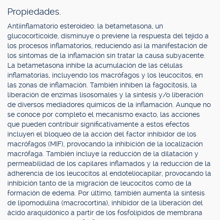
Propiedades.
Antiinflamatorio esteroideo: la betametasona, un
glucocorticoide, disminuye o previene la respuesta del tejido a
los procesos inflamatorios, reduciendo así la manifestación de
los síntomas de la inflamación sin tratar la causa subyacente.
La betametasona inhibe la acumulación de las células
inflamatorias, incluyendo los macrófagos y los leucocitos, en
las zonas de inflamación. También inhiben la fagocitosis, la
liberación de enzimas lisosomales y la síntesis y/o liberación
de diversos mediadores químicos de la inflamación. Aunque no
se conoce por completo el mecanismo exacto, las acciones
que pueden contribuir significativamente a estos efectos
incluyen el bloqueo de la acción del factor inhibidor de los
macrófagos (MIF), provocando la inhibición de la localización
macrófaga. También incluye la reducción de la dilatación y
permeabilidad de los capilares inflamados y la reducción de la
adherencia de los leucocitos al endoteliocapilar, provocando la
inhibición tanto de la migración de leucocitos como de la
formación de edema. Por último, también aumenta la síntesis
de lipomodulina (macrocortina), inhibidor de la liberación del
ácido araquidónico a partir de los fosfolípidos de membrana