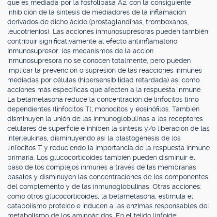
que es mediada por la fosfolipasa A2, con la consiguiente
inhibición de la síntesis de mediadores de la inflamación
derivados de dicho ácido (prostaglandinas, tromboxanos,
leucotrienios). Las acciones inmunosupresoras pueden también
contribuir significativamente al efecto antiinflamatorio.
Inmunosupresor: los mecanismos de la acción
inmunosupresora no se conocen totalmente, pero pueden
implicar la prevención o supresión de las reacciones inmunes
mediadas por células (hipersensibilidad retardada) así como
acciones más específicas que afecten a la respuesta inmune.
La betametasona reduce la concentración de linfocitos timo
dependientes (linfocitos T), monocitos y eosinófilos. También
disminuyen la unión de las inmunoglobulinas a los receptores
celulares de superficie e inhiben la síntesis y/o liberación de las
interleukinas, disminuyendo así la blastogénesis de los
linfocitos T y reduciendo la importancia de la respuesta inmune
primaria. Los glucocorticoides también pueden disminuir el
paso de los complejos inmunes a través de las membranas
basales y disminuyen las concentraciones de los componentes
del complemento y de las inmunoglobulinas. Otras acciones:
como otros glucocorticoides, la betametasona, estimula el
catabolismo proteico e inducen a las enzimas responsables del
metabolismo de los aminoácidos. En el tejido linfoide,