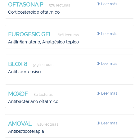
OFTASONA P
Leer más
578 lecturas
Corticosteroide oftálmico
EUROGESIC GEL
Leer más
626 lecturas
Antiinflamatorio, Analgésico tópico
BLOX 8
Leer más
513 lecturas
Antihipertensivo
MOXOF
Leer más
80 lecturas
Antibacteriano oftálmico
AMOVAL
Leer más
826 lecturas
Antibioticoterapia