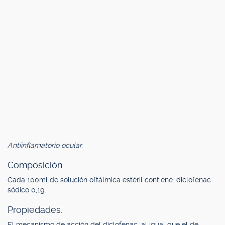
Antiinflamatorio ocular.
Composición.
Cada 100ml de solución oftálmica estéril contiene: diclofenac
sódico 0,1g.
Propiedades.
El mecanismo de acción del diclofenac, al igual que el de