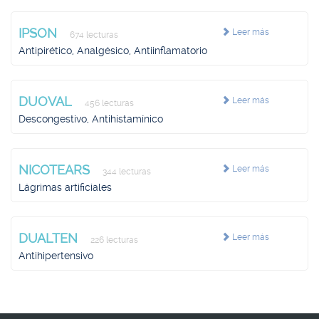
IPSON
Leer más
674 lecturas
Antipirético, Analgésico, Antiinflamatorio
DUOVAL
Leer más
456 lecturas
Descongestivo, Antihistamínico
NICOTEARS
Leer más
344 lecturas
Lágrimas artificiales
DUALTEN
Leer más
226 lecturas
Antihipertensivo