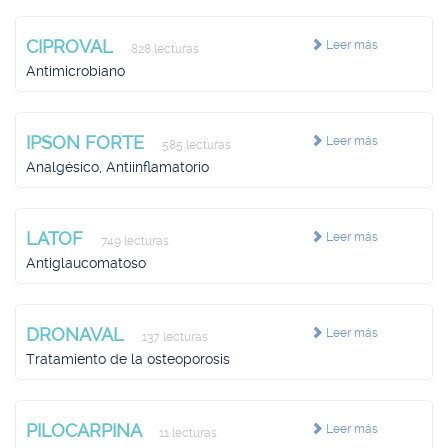
CIPROVAL
Leer más
828 lecturas
Antimicrobiano
IPSON FORTE
Leer más
585 lecturas
Analgésico, Antiinflamatorio
LATOF
Leer más
749 lecturas
Antiglaucomatoso
DRONAVAL
Leer más
137 lecturas
Tratamiento de la osteoporosis
PILOCARPINA
Leer más
11 lecturas