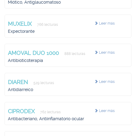
Miótico, Antiglaucomatoso
MUXELIX
Leer más
766 lecturas
Expectorante
AMOVAL DUO 1000
Leer más
888 lecturas
Antibioticoterapia
DIAREN
Leer más
529 lecturas
Antidiarreico
CIPRODEX
Leer más
762 lecturas
Antibacteriano, Antiinflamatorio ocular