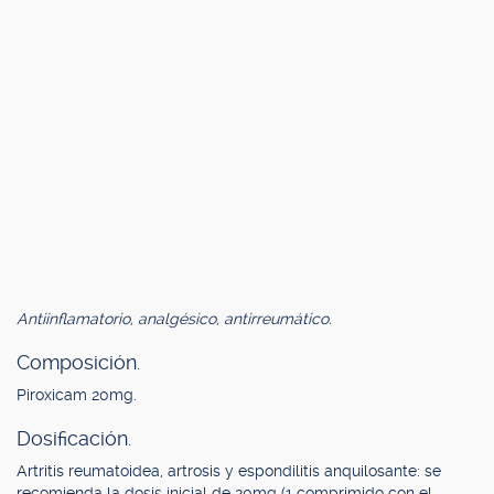
Antiinflamatorio, analgésico, antirreumático.
Composición.
Piroxicam 20mg.
Dosificación.
Artritis reumatoidea, artrosis y espondilitis anquilosante: se
recomienda la dosis inicial de 20mg (1 comprimido con el