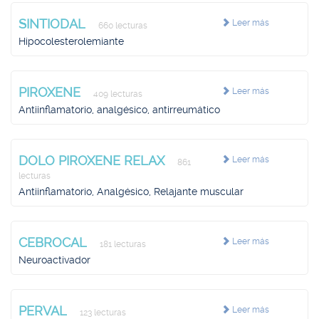
SINTIODAL
Leer más
660 lecturas
Hipocolesterolemiante
PIROXENE
Leer más
409 lecturas
Antiinflamatorio, analgésico, antirreumático
DOLO PIROXENE RELAX
Leer más
861
lecturas
Antiinflamatorio, Analgésico, Relajante muscular
CEBROCAL
Leer más
181 lecturas
Neuroactivador
PERVAL
Leer más
123 lecturas