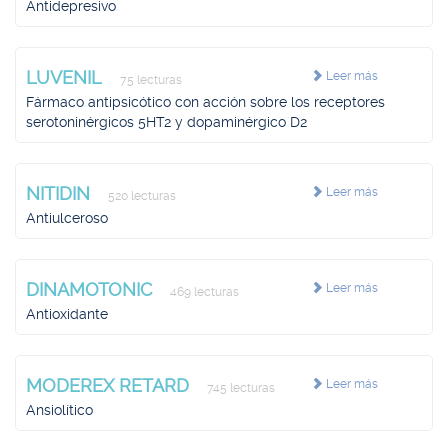
Antidepresivo
LUVENIL
Leer más
75 lecturas
Fármaco antipsicótico con acción sobre los receptores
serotoninérgicos 5HT2 y dopaminérgico D2
NITIDIN
Leer más
520 lecturas
Antiulceroso
DINAMOTONIC
Leer más
469 lecturas
Antioxidante
MODEREX RETARD
Leer más
745 lecturas
Ansiolítico