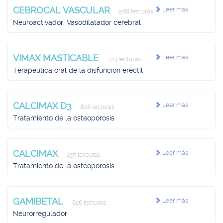
CEBROCAL VASCULAR
Leer más
568 lecturas
Neuroactivador, Vasodilatador cerebral
VIMAX MASTICABLE
Leer más
723 lecturas
Terapéutica oral de la disfunción eréctil
CALCIMAX D3
Leer más
828 lecturas
Tratamiento de la osteoporosis
CALCIMAX
Leer más
197 lecturas
Tratamiento de la osteoporosis
GAMIBETAL
Leer más
626 lecturas
Neurorregulador