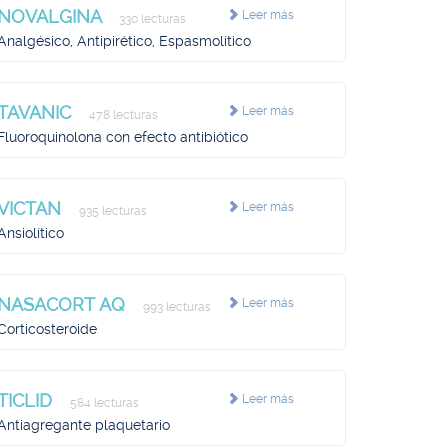
NOVALGINA
Leer más
330 lecturas
Analgésico, Antipirético, Espasmolítico
TAVANIC
Leer más
478 lecturas
Fluoroquinolona con efecto antibiótico
VICTAN
Leer más
935 lecturas
Ansiolítico
NASACORT AQ
Leer más
993 lecturas
Corticosteroide
TICLID
Leer más
584 lecturas
Antiagregante plaquetario