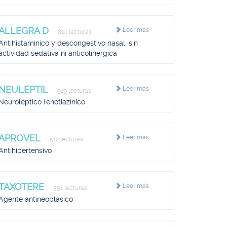
ALLEGRA D
Leer más
814 lecturas
Antihistamínico y descongestivo nasal, sin
actividad sedativa ni anticolinérgica
NEULEPTIL
Leer más
919 lecturas
Neuroléptico fenotiazínico
APROVEL
Leer más
512 lecturas
Antihipertensivo
TAXOTERE
Leer más
551 lecturas
Agente antineoplásico