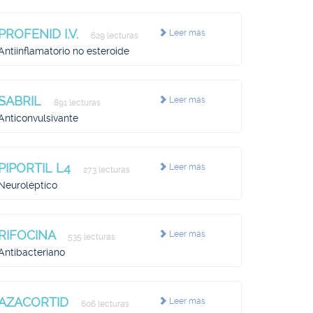
PROFENID I.V.
Leer más
629 lecturas
Antiinflamatorio no esteroide
SABRIL
Leer más
891 lecturas
Anticonvulsivante
PIPORTIL L4
Leer más
273 lecturas
Neuroléptico
RIFOCINA
Leer más
535 lecturas
Antibacteriano
AZACORTID
Leer más
606 lecturas