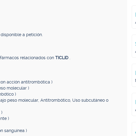
disponible a petición.
, fármacos relacionados con
TICLID
.
on acción antitrombótica )
eso molecular )
mbótico )
bajo peso molecular, Antitrombótico, Uso subcutáneo o
 )
nte )
ón sanguínea )