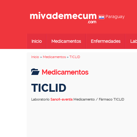
Paraguay
Inicio
Medicamentos
Enfermedades
Lab
Inicio
»
Medicamentos
»
TICLID
Medicamentos
TICLID
Laboratorio
Sanofi-aventis
Medicamento / Fármaco TICLID