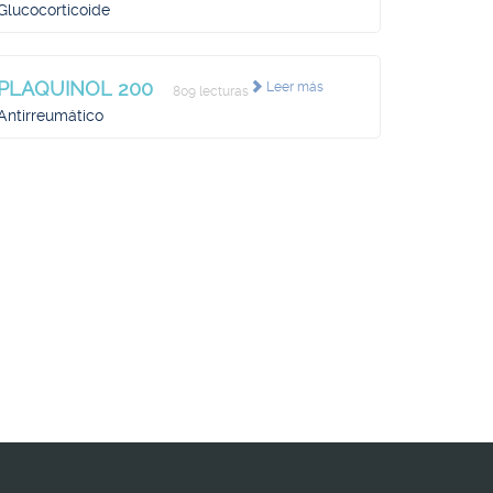
Glucocorticoide
PLAQUINOL 200
Leer más
809 lecturas
Antirreumático