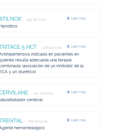
STILNOX
Leer más
255 lecturas
Hipnótico
TRITACE 5 HCT
Leer más
478 lecturas
Antihipertensivo indicado en pacientes en
quienes resulta adecuada una terapia
combinada (asociación de un inhibidor de la
ECA y un diurético)
CERVILANE
Leer más
340 lecturas
Vasodilatador cerebral
TRENTAL
Leer más
166 lecturas
Agente hemorreológico