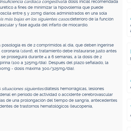
Insuficiencia cardíaca congestiva:
la dosis inicial recomendada
iurético a fines de minimizar la hipovolemia que puede
al oscila entre 5 y 20mg diarios administrados en una sola
is más bajas en los siguientes casos:
deterioro de la función
ovascular y fase aguda del infarto de miocardio.
la posología es de 2 comprimidos al día, que deben ingerirse
 coronaria (
stent
), el tratamiento debe instaurarse justo antes
 se proseguirá durante 4 a 6 semanas, a la dosis de 2
pirina (100 a 325mg/día). Después del plazo señalado, la
 a 100mg - dosis máxima 300/325mg/día).
situaciones siguientes:
diátesis hemorrágicas, lesiones
denal en período de actividad o accidente cerebrovascular
s de una prolongación del tiempo de sangría, antecedentes
edentes de trastornos hematológicos (leucopenia,