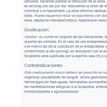
adicional, haciendo posible la reducción de la dosis.
es de 5mg una vez por día, reduciendo la dosis de d
contribuir a la hipotensión. La dosis efectiva habitu
dosis.
Puede requerirse iniciar el tratamiento con dos
renal, depleción hidroelectrolítica, hipertensión ren
Dosificación.
Adultos: vía oral:
en el conjunto de las indicaciones, 
durante las comidas. En el caso de una endoprótesis
o el mismo día de la colocación de la endoprótesis y
comprimidos al día (500mg), en asociación con la as
ticlopidina será sustituida por la aspirina sola (75
Contraindicaciones.
Este medicamento nunca deberá ser prescrito en las 
orgánicas susceptibles de sangrar: úlcera gastroduo
hemorrágico en fase aguda, hemopatías acompañada
de manifestaciones alérgicas a la ticlopidina, antec
trombocitopenia o agranulocitosis).