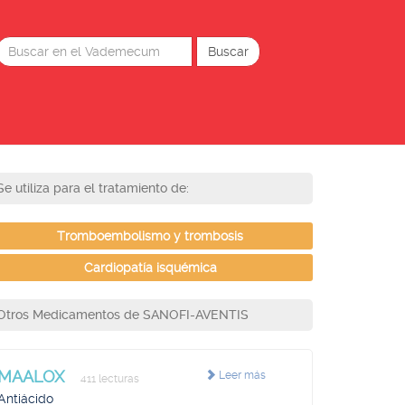
Se utiliza para el tratamiento de:
Tromboembolismo y trombosis
Cardiopatía isquémica
Otros Medicamentos de SANOFI-AVENTIS
MAALOX
Leer más
411 lecturas
Antiácido