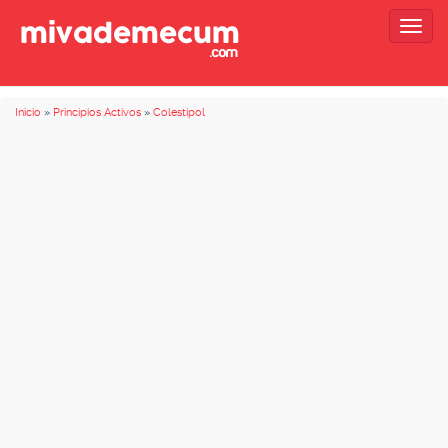
Togg
navig
Inicio
»
Principios Activos
»
Colestipol