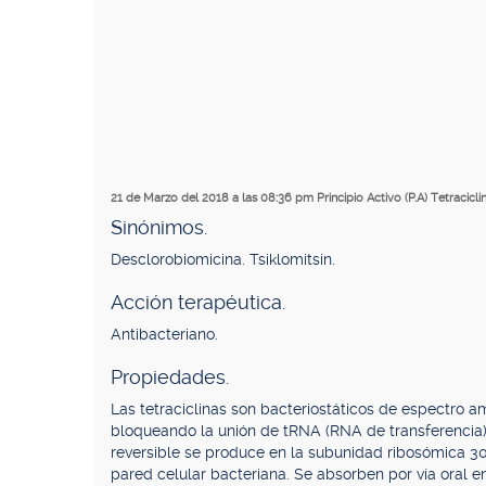
21 de Marzo del 2018 a las 08:36 pm
Principio Activo (P.A) Tetracicli
Sinónimos.
Desclorobiomicina. Tsiklomitsin.
Acción terapéutica.
Antibacteriano.
Propiedades.
Las tetraciclinas son bacteriostáticos de espectro am
bloqueando la unión de tRNA (RNA de transferencia
reversible se produce en la subunidad ribosómica 30S
pared celular bacteriana. Se absorben por vía oral en