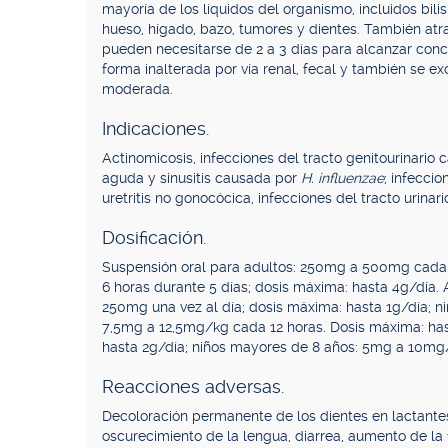
mayoría de los líquidos del organismo, incluidos bilis 
hueso, hígado, bazo, tumores y dientes. También atra
pueden necesitarse de 2 a 3 días para alcanzar conce
forma inalterada por vía renal, fecal y también se ex
moderada.
Indicaciones.
Actinomicosis, infecciones del tracto genitourinario
aguda y sinusitis causada por
H. influenzae
; infecci
uretritis no gonocócica, infecciones del tracto urina
Dosificación.
Suspensión oral para adultos: 250mg a 500mg cada
6 horas durante 5 días; dosis máxima: hasta 4g/día
250mg una vez al día; dosis máxima: hasta 1g/día; 
7,5mg a 12,5mg/kg cada 12 horas. Dosis máxima: ha
hasta 2g/día; niños mayores de 8 años: 5mg a 10mg
Reacciones adversas.
Decoloración permanente de los dientes en lactantes
oscurecimiento de la lengua, diarrea, aumento de la 