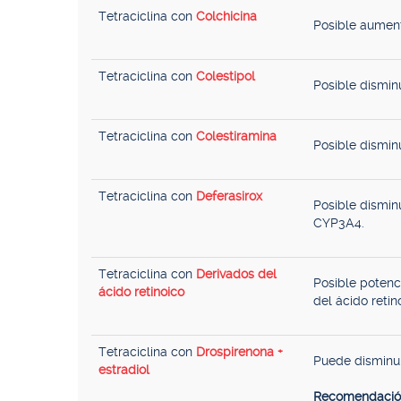
Tetraciclina con
Colchicina
Posible aument
Tetraciclina con
Colestipol
Posible disminu
Tetraciclina con
Colestiramina
Posible disminu
Tetraciclina con
Deferasirox
Posible dismin
CYP3A4.
Tetraciclina con
Derivados del
Posible potenc
ácido retinoico
del ácido retin
Tetraciclina con
Drospirenona +
Puede disminui
estradiol
Recomendació