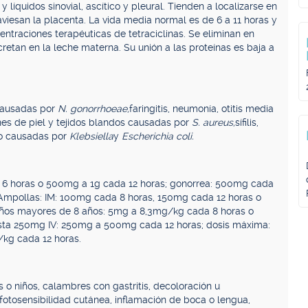
y líquidos sinovial, ascítico y pleural. Tienden a localizarse en
viesan la placenta. La vida media normal es de 6 a 11 horas y
ntraciones terapéuticas de tetraciclinas. Se eliminan en
cretan en la leche materna. Su unión a las proteínas es baja a
 causadas por
N. gonorrhoeae,
faringitis, neumonía, otitis media
ones de piel y tejidos blandos causadas por
S. aureus,
sífilis,
rio causadas por
Klebsiella
y
Escherichia coli.
 6 horas o 500mg a 1g cada 12 horas; gonorrea: 500mg cada
. Ampollas: IM: 100mg cada 8 horas, 150mg cada 12 horas o
niños mayores de 8 años: 5mg a 8,3mg/kg cada 8 horas o
sta 250mg IV: 250mg a 500mg cada 12 horas; dosis máxima:
/kg cada 12 horas.
 o niños, calambres con gastritis, decoloración u
fotosensibilidad cutánea, inflamación de boca o lengua,