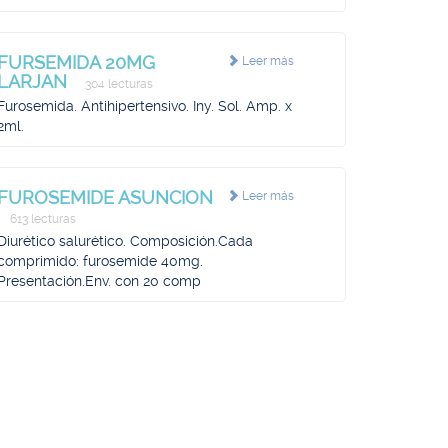
FURSEMIDA 20MG
Leer más
LARJAN
304 lecturas
Furosemida. Antihipertensivo. Iny. Sol. Amp. x
2ml.
FUROSEMIDE ASUNCION
Leer más
613 lecturas
Diurético salurético. Composición.Cada
comprimido: furosemide 40mg.
Presentación.Env. con 20 comp