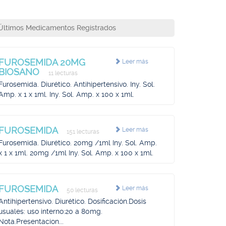
Últimos Medicamentos Registrados
FUROSEMIDA 20MG
Leer más
BIOSANO
11 lecturas
Furosemida. Diurético. Antihipertensivo. Iny. Sol.
Amp. x 1 x 1ml. Iny. Sol. Amp. x 100 x 1ml.
FUROSEMIDA
Leer más
151 lecturas
Furosemida. Diurético. 20mg /1ml Iny. Sol. Amp.
x 1 x 1ml. 20mg /1ml Iny. Sol. Amp. x 100 x 1ml.
FUROSEMIDA
Leer más
50 lecturas
Antihipertensivo. Diurético. Dosificación.Dosis
usuales: uso interno:20 a 80mg.
Nota.Presentacion...