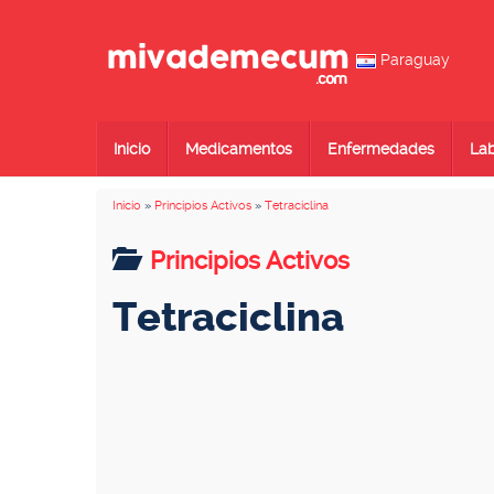
Paraguay
Inicio
Medicamentos
Enfermedades
Lab
Inicio
»
Principios Activos
»
Tetraciclina
Principios Activos
Tetraciclina