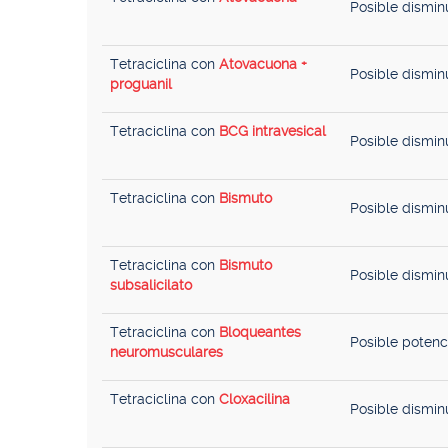
Posible dismin
Tetraciclina con
Atovacuona +
Posible dismin
proguanil
Tetraciclina con
BCG intravesical
Posible dismin
Tetraciclina con
Bismuto
Posible disminu
Tetraciclina con
Bismuto
Posible disminu
subsalicilato
Tetraciclina con
Bloqueantes
Posible potenc
neuromusculares
Tetraciclina con
Cloxacilina
Posible disminu