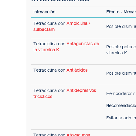
Interacción
Efecto - Meca
Tetraciclina con
Ampicilina +
Posible disminu
sulbactam
Tetraciclina con
Antagonistas de
Posible potenc
la vitamina K
vitamina K.
Tetraciclina con
Antiácidos
Posible disminu
Tetraciclina con
Antidepresivos
Hemosiderosis 
tricíclicos
Recomendació
Evitar la admin
Tetraciclina con
Atovacuona