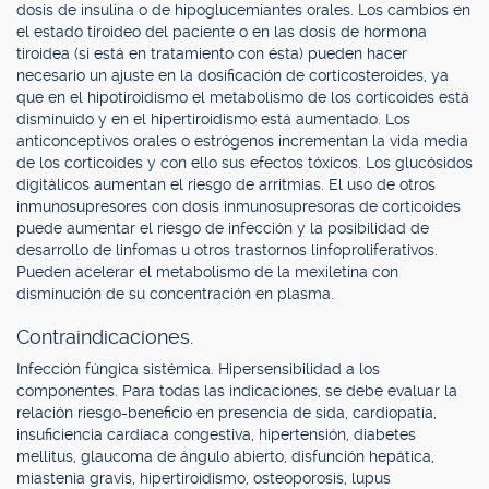
dosis de insulina o de hipoglucemiantes orales. Los cambios en
el estado tiroideo del paciente o en las dosis de hormona
tiroidea (si está en tratamiento con ésta) pueden hacer
necesario un ajuste en la dosificación de corticosteroides, ya
que en el hipotiroidismo el metabolismo de los corticoides está
disminuido y en el hipertiroidismo está aumentado. Los
anticonceptivos orales o estrógenos incrementan la vida media
de los corticoides y con ello sus efectos tóxicos. Los glucósidos
digitálicos aumentan el riesgo de arritmias. El uso de otros
inmunosupresores con dosis inmunosupresoras de corticoides
puede aumentar el riesgo de infección y la posibilidad de
desarrollo de linfomas u otros trastornos linfoproliferativos.
Pueden acelerar el metabolismo de la mexiletina con
disminución de su concentración en plasma.
Contraindicaciones.
Infección fúngica sistémica. Hipersensibilidad a los
componentes. Para todas las indicaciones, se debe evaluar la
relación riesgo-beneficio en presencia de sida, cardiopatía,
insuficiencia cardíaca congestiva, hipertensión, diabetes
mellitus, glaucoma de ángulo abierto, disfunción hepática,
miastenia gravis, hipertiroidismo, osteoporosis, lupus