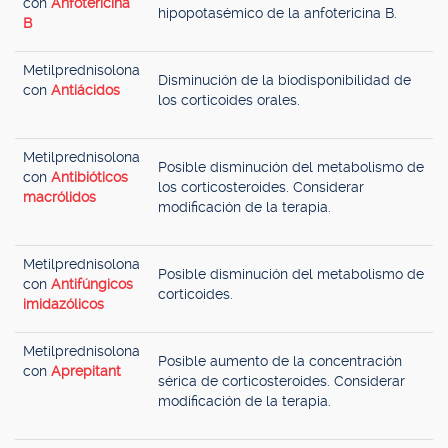
con
Anfotericina
hipopotasémico de la anfotericina B.
B
Metilprednisolona
Disminución de la biodisponibilidad de
con
Antiácidos
los corticoides orales.
Metilprednisolona
Posible disminución del metabolismo de
con
Antibióticos
los corticosteroides. Considerar
macrólidos
modificación de la terapia.
Metilprednisolona
Posible disminución del metabolismo de
con
Antifúngicos
corticoides.
imidazólicos
Metilprednisolona
Posible aumento de la concentración
con
Aprepitant
sérica de corticosteroides. Considerar
modificación de la terapia.