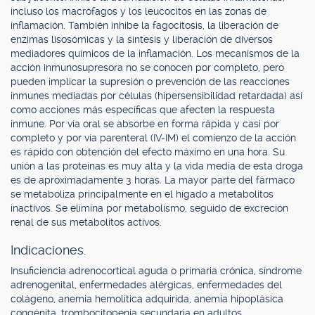
incluso los macrófagos y los leucocitos en las zonas de
inflamación. También inhibe la fagocitosis, la liberación de
enzimas lisosómicas y la síntesis y liberación de diversos
mediadores químicos de la inflamación. Los mecanismos de la
acción inmunosupresora no se conocen por completo, pero
pueden implicar la supresión o prevención de las reacciones
inmunes mediadas por células (hipersensibilidad retardada) así
como acciones más específicas que afecten la respuesta
inmune. Por vía oral se absorbe en forma rápida y casi por
completo y por vía parenteral (IV-IM) el comienzo de la acción
es rápido con obtención del efecto máximo en una hora. Su
unión a las proteínas es muy alta y la vida media de esta droga
es de aproximadamente 3 horas. La mayor parte del fármaco
se metaboliza principalmente en el hígado a metabolitos
inactivos. Se elimina por metabolismo, seguido de excreción
renal de sus metabolitos activos.
Indicaciones.
Insuficiencia adrenocortical aguda o primaria crónica, síndrome
adrenogenital, enfermedades alérgicas, enfermedades del
colágeno, anemia hemolítica adquirida, anemia hipoplásica
congénita, trombocitopenia secundaria en adultos,