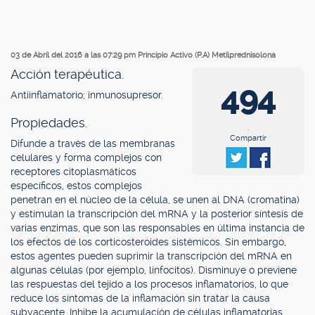
03 de Abril del 2016 a las 07:29 pm
Principio Activo (P.A) Metilprednisolona
Acción terapéutica.
494
Antiinflamatorio; inmunosupresor.
Propiedades.
.
Compartir
Difunde a través de las membranas
celulares y forma complejos con
receptores citoplasmáticos
específicos, estos complejos
penetran en el núcleo de la célula, se unen al DNA (cromatina)
y estimulan la transcripción del mRNA y la posterior síntesis de
varias enzimas, que son las responsables en última instancia de
los efectos de los corticosteroides sistémicos. Sin embargo,
estos agentes pueden suprimir la transcripción del mRNA en
algunas células (por ejemplo, linfocitos). Disminuye o previene
las respuestas del tejido a los procesos inflamatorios, lo que
reduce los síntomas de la inflamación sin tratar la causa
subyacente. Inhibe la acumulación de células inflamatorias,