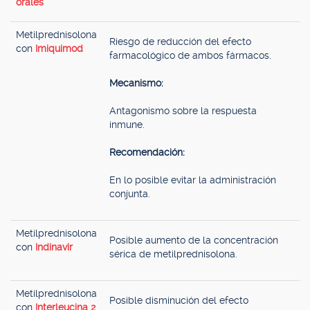
orales
Metilprednisolona
Riesgo de reducción del efecto
con
Imiquimod
farmacológico de ambos fármacos.
Mecanismo:
Antagonismo sobre la respuesta
inmune.
Recomendación:
En lo posible evitar la administración
conjunta.
Metilprednisolona
Posible aumento de la concentración
con
Indinavir
sérica de metilprednisolona.
Metilprednisolona
Posible disminución del efecto
con
Interleucina 2