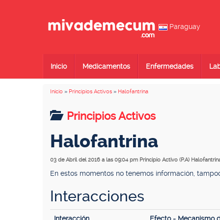
Paraguay
Inicio
Medicamentos
Enfermedades
Lab
Inicio
»
Principios Activos
»
Halofantrina
Principios Activos
Halofantrina
03 de Abril del 2016 a las 09:04 pm
Principio Activo (P.A) Halofantrin
En estos momentos no tenemos información, tampoco 
Interacciones
Interacción
Efecto - Mecanismo 