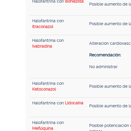
Halofantrina con
Isoniazida
Posible aumento de la
Halofantrina con
Posible aumento de la
Itraconazol
Halofantrina con
Alteración cardiovascu
Ivabradina
Recomendación:
No administrar.
Halofantrina con
Posible aumento de la
Ketoconazol
Halofantrina con
Lidocaína
Posible aumento de la
Halofantrina con
Posible potenciación 
Mefloquina