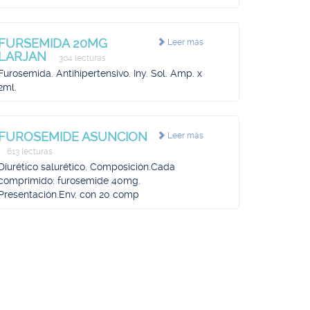
FURSEMIDA 20MG
Leer más
LARJAN
304 lecturas
Furosemida. Antihipertensivo. Iny. Sol. Amp. x
2ml.
FUROSEMIDE ASUNCION
Leer más
613 lecturas
Diurético salurético. Composición.Cada
comprimido: furosemide 40mg.
Presentación.Env. con 20 comp