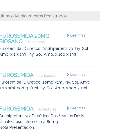
Últimos Medicamentos Registrados
FUROSEMIDA 20MG
Leer más
BIOSANO
11 lecturas
Furosemida. Diurético. Antihipertensivo. Iny. Sol.
Amp. x 1 x 1ml. Iny. Sol. Amp. x 100 x 1ml.
FUROSEMIDA
Leer más
151 lecturas
Furosemida. Diurético. 20mg /1ml Iny. Sol. Amp.
x 1 x 1ml. 20mg /1ml Iny. Sol. Amp. x 100 x 1ml.
FUROSEMIDA
Leer más
50 lecturas
Antihipertensivo. Diurético. Dosificación.Dosis
usuales: uso interno:20 a 80mg.
Nota.Presentacion...