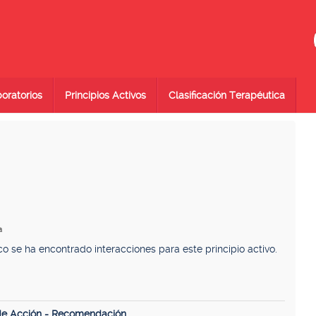
oratorios
Principios Activos
Clasificación Terapéutica
a
se ha encontrado interacciones para este principio activo.
de Acción - Recomendación