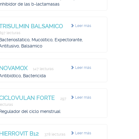
inhibidor de las b-lactamasas
TRISULMIN BALSAMICO
Leer más
897 lecturas
Bacteriostático, Mucolítico, Expectorante,
Antitusivo, Balsámico
NOVAMOX
Leer más
147 lecturas
Antibiótico, Bactericida
CICLOVULAN FORTE
Leer más
297
lecturas
Regulador del ciclo menstrual
HIERROVIT B12
Leer más
378 lecturas