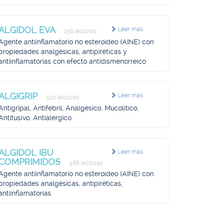
ALGIDOL EVA
Leer más
256 lecturas
Agente antiinflamatorio no esteroideo (AINE) con
propiedades analgésicas, antipiréticas y
antiinflamatorias con efecto antidismenorreico
ALGIGRIP
Leer más
592 lecturas
Antigripal, Antifebril, Analgésico, Mucolítico,
Antitusivo, Antialérgico
ALGIDOL IBU
Leer más
COMPRIMIDOS
588 lecturas
Agente antiinflamatorio no esteroideo (AINE) con
propiedades analgésicas, antipiréticas,
antiinflamatorias