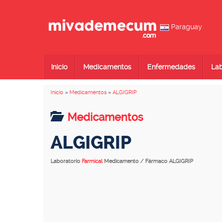
Paraguay
Inicio
Medicamentos
Enfermedades
Lab
Inicio
»
Medicamentos
»
ALGIGRIP
Medicamentos
ALGIGRIP
Laboratorio
Farmical
Medicamento / Fármaco ALGIGRIP