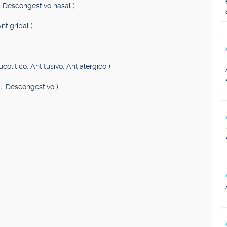
o, Descongestivo nasal )
ntigripal )
ucolítico, Antitusivo, Antialérgico )
il, Descongestivo )