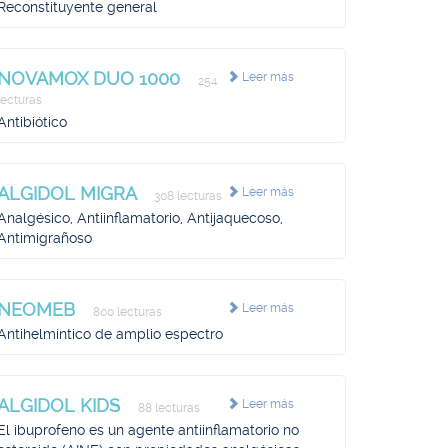
Reconstituyente general
NOVAMOX DUO 1000
Leer más
254
lecturas
Antibiótico
ALGIDOL MIGRA
Leer más
308 lecturas
Analgésico, Antiinflamatorio, Antijaquecoso,
Antimigrañoso
NEOMEB
Leer más
800 lecturas
Antihelmíntico de amplio espectro
ALGIDOL KIDS
Leer más
88 lecturas
El ibuprofeno es un agente antiinflamatorio no