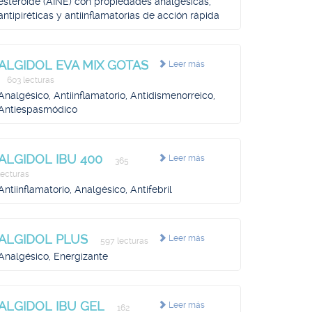
esteroide (AINE) con propiedades analgésicas,
antipiréticas y antiinflamatorias de acción rápida
ALGIDOL EVA MIX GOTAS
Leer más
603 lecturas
Analgésico, Antiinflamatorio, Antidismenorreico,
Antiespasmódico
ALGIDOL IBU 400
Leer más
365
lecturas
Antiinflamatorio, Analgésico, Antifebril
ALGIDOL PLUS
Leer más
597 lecturas
Analgésico, Energizante
ALGIDOL IBU GEL
Leer más
162