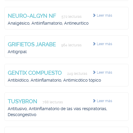
NEURO-ALGYN NF
Leer más
572 lecturas
Analgésico, Antiinflamatorio, Antineurítico
GRIFIETOS JARABE
Leer más
964 lecturas
Antigripal
GENTIX COMPUESTO
Leer más
249 lecturas
Antibiótico, Antiinflamatorio, Antimicótico tópico
TUSYBRON
Leer más
788 lecturas
Antitusivo, Antiinflamatorio de las vías respiratorias,
Descongestivo