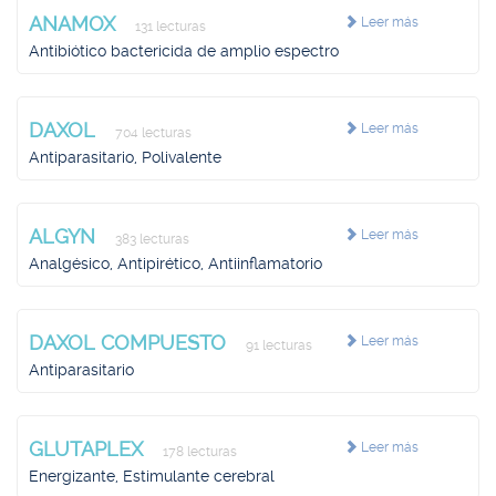
ANAMOX
Leer más
131 lecturas
Antibiótico bactericida de amplio espectro
DAXOL
Leer más
704 lecturas
Antiparasitario, Polivalente
ALGYN
Leer más
383 lecturas
Analgésico, Antipirético, Antiinflamatorio
DAXOL COMPUESTO
Leer más
91 lecturas
Antiparasitario
GLUTAPLEX
Leer más
178 lecturas
Energizante, Estimulante cerebral