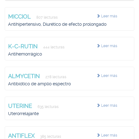
MICCIOL
Leer más
807 lecturas
Antihipertensivo, Diurético de efecto prolongado
K-C-RUTIN
Leer más
444 lecturas
Antihemorrágico
ALMYCETIN
Leer más
278 lecturas
Antibiótico de amplio espectro
UTERINE
Leer más
635 lecturas
Uterorrelajante
ANTIFLEX
Leer más
385 lecturas