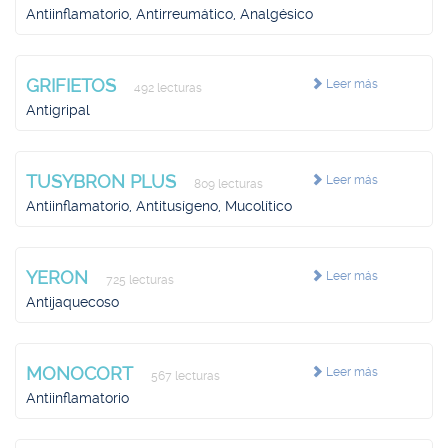
Antiinflamatorio, Antirreumático, Analgésico
GRIFIETOS
Leer más
492 lecturas
Antigripal
TUSYBRON PLUS
Leer más
809 lecturas
Antiinflamatorio, Antitusígeno, Mucolítico
YERON
Leer más
725 lecturas
Antijaquecoso
MONOCORT
Leer más
567 lecturas
Antiinflamatorio