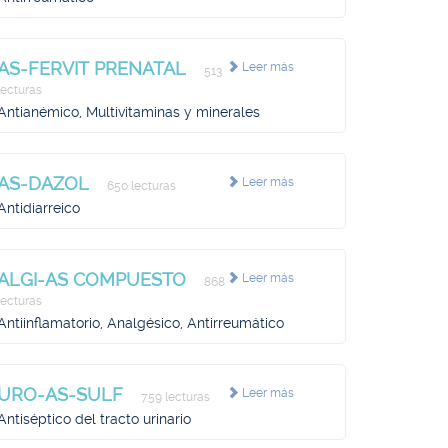
AS-FERVIT PRENATAL
Leer más
513
lecturas
Antianémico, Multivitaminas y minerales
AS-DAZOL
Leer más
650 lecturas
Antidiarreico
ALGI-AS COMPUESTO
Leer más
868
lecturas
Antiinflamatorio, Analgésico, Antirreumático
URO-AS-SULF
Leer más
759 lecturas
Antiséptico del tracto urinario