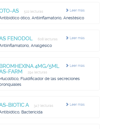
OTO-AS
Leer más
522 lecturas
Antibiótico ótico, Antiinflamatorio, Anestésico
AS FENODOL
Leer más
608 lecturas
Antiinflamatorio, Analgésico
BROMHEXINA 4MG/5ML
Leer más
AS-FARM
294 lecturas
Mucolítico, Fluidificador de las secreciones
bronquiales
AS-BIOTIC A
Leer más
347 lecturas
Antibiótico, Bactericida