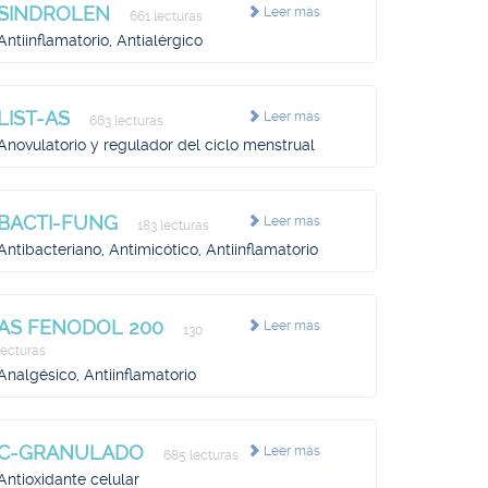
SINDROLEN
Leer más
661 lecturas
Antiinflamatorio, Antialérgico
LIST-AS
Leer más
663 lecturas
Anovulatorio y regulador del ciclo menstrual
BACTI-FUNG
Leer más
183 lecturas
Antibacteriano, Antimicótico, Antiinflamatorio
AS FENODOL 200
Leer más
130
lecturas
Analgésico, Antiinflamatorio
C-GRANULADO
Leer más
685 lecturas
Antioxidante celular