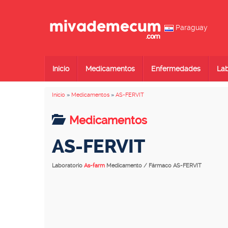
Paraguay
Inicio
Medicamentos
Enfermedades
Lab
Inicio
»
Medicamentos
»
AS-FERVIT
Medicamentos
AS-FERVIT
Laboratorio
As-farm
Medicamento / Fármaco AS-FERVIT