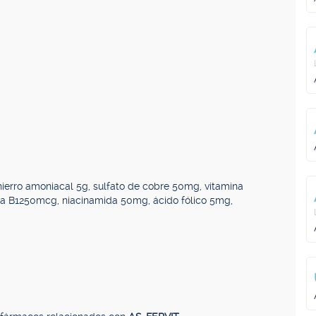
hierro amoniacal 5g, sulfato de cobre 50mg, vitamina
a B1250mcg, niacinamida 50mg, ácido fólico 5mg,