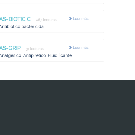
AS-BIOTIC C
Leer más
467 lecturas
Antibiótico bactericida
AS-GRIP
Leer más
31 lecturas
Analgésico, Antipirético, Fluidificante