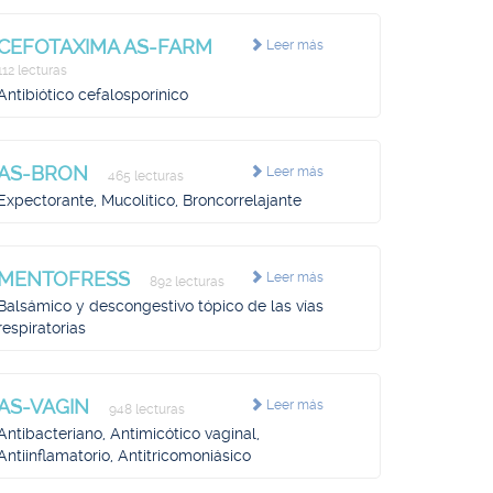
CEFOTAXIMA AS-FARM
Leer más
112 lecturas
Antibiótico cefalosporínico
AS-BRON
Leer más
465 lecturas
Expectorante, Mucolítico, Broncorrelajante
MENTOFRESS
Leer más
892 lecturas
Balsámico y descongestivo tópico de las vías
respiratorias
AS-VAGIN
Leer más
948 lecturas
Antibacteriano, Antimicótico vaginal,
Antiinflamatorio, Antitricomoniásico