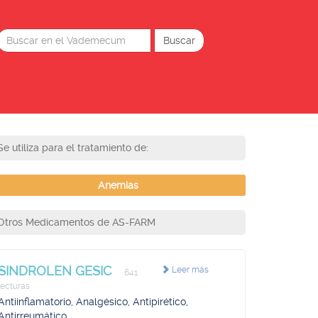
Se utiliza para el tratamiento de:
Anemias
Otros Medicamentos de AS-FARM
SINDROLEN GESIC
Leer más
641
lecturas
Antiinflamatorio, Analgésico, Antipirético,
Antirreumático