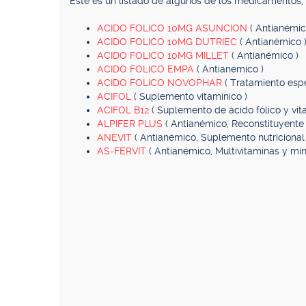
Este es un listado de algunos de los medicamentos
ACIDO FOLICO 10MG ASUNCION
( Antianémic
ACIDO FOLICO 10MG DUTRIEC
( Antianémico 
ACIDO FOLICO 10MG MILLET
( Antianémico )
ACIDO FOLICO EMPA
( Antianémico )
ACIDO FOLICO NOVOPHAR
( Tratamiento espe
ACIFOL
( Suplemento vitamínico )
ACIFOL B12
( Suplemento de ácido fólico y vit
ALPIFER PLUS
( Antianémico, Reconstituyente 
ANEVIT
( Antianémico, Suplemento nutricional 
AS-FERVIT
( Antianémico, Multivitaminas y min