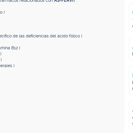
, fármacos relacionados con
AS-FERVIT
.
o )
)
cífico de las deficiencias del ácido fólico )
amina B12 )
)
)
erales )