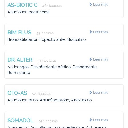
AS-BIOTIC C
Leer más
467 lecturas
Antibiótico bactericida
BIM PLUS
Leer más
53 lecturas
Broncodilatador, Expectorante, Mucolítico
DR. ALTER
Leer más
343 lecturas
Antihongos, Desinfectante pédico, Desodorante,
Refrescante
OTO-AS
Leer más
522 lecturas
Antibiótico ótico, Antiinflamatorio, Anestésico
SOMADOL
Leer más
932 lecturas
Analgésico, Antiinflamatorio no esteroide, Antipirético