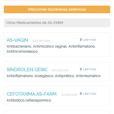
Infecciones bacterianas sistémicas
Otros Medicamentos de AS-FARM
AS-VAGIN
Leer más
948 lecturas
Antibacteriano, Antimicótico vaginal, Antiinflamatorio,
Antitricomoniásico
SINDROLEN GESIC
Leer más
641 lecturas
Antiinflamatorio, Analgésico, Antipirético, Antirreumático
CEFOTAXIMA AS-FARM
Leer más
112 lecturas
Antibiótico cefalosporínico