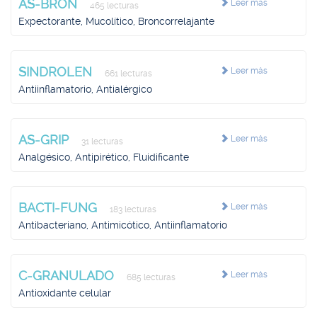
AS-BRON
Leer más
465 lecturas
Expectorante, Mucolítico, Broncorrelajante
SINDROLEN
Leer más
661 lecturas
Antiinflamatorio, Antialérgico
AS-GRIP
Leer más
31 lecturas
Analgésico, Antipirético, Fluidificante
BACTI-FUNG
Leer más
183 lecturas
Antibacteriano, Antimicótico, Antiinflamatorio
C-GRANULADO
Leer más
685 lecturas
Antioxidante celular