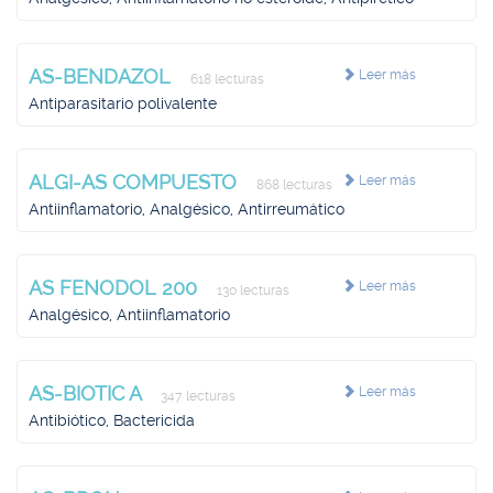
AS-BENDAZOL
Leer más
618 lecturas
Antiparasitario polivalente
ALGI-AS COMPUESTO
Leer más
868 lecturas
Antiinflamatorio, Analgésico, Antirreumático
AS FENODOL 200
Leer más
130 lecturas
Analgésico, Antiinflamatorio
AS-BIOTIC A
Leer más
347 lecturas
Antibiótico, Bactericida