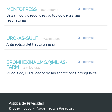
MENTOFRESS
Leer más
892 lecturas
Balsámico y descongestivo tópico de las vías
respiratorias
URO-AS-SULF
Leer más
759 lecturas
Antiséptico del tracto urinario
BROMHEXINA 4MG/5ML AS-
Leer más
FARM
294 lecturas
Mucolítico, Fluidificador de las secreciones bronquiales
Política de Privacidad
© 2015 - 2026 Mi Vademecum Paraguay