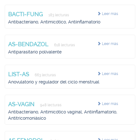
BACTI-FUNG
Leer más
183 lecturas
Antibacteriano, Antimicótico, Antiinflamatorio
AS-BENDAZOL
Leer más
618 lecturas
Antiparasitario polivalente
LIST-AS
Leer más
663 lecturas
Anovulatorio y regulador del ciclo menstrual
AS-VAGIN
Leer más
948 lecturas
Antibacteriano, Antimicótico vaginal, Antiinflamatorio,
Antitricomoniásico