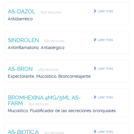
AS-DAZOL
Leer más
650 lecturas
Antidiarreico
SINDROLEN
Leer más
661 lecturas
Antiinflamatorio, Antialérgico
AS-BRON
Leer más
465 lecturas
Expectorante, Mucolítico, Broncorrelajante
BROMHEXINA 4MG/5ML AS-
Leer más
FARM
294 lecturas
Mucolítico, Fluidificador de las secreciones bronquiales
AS-BIOTIC A
Leer más
347 lecturas