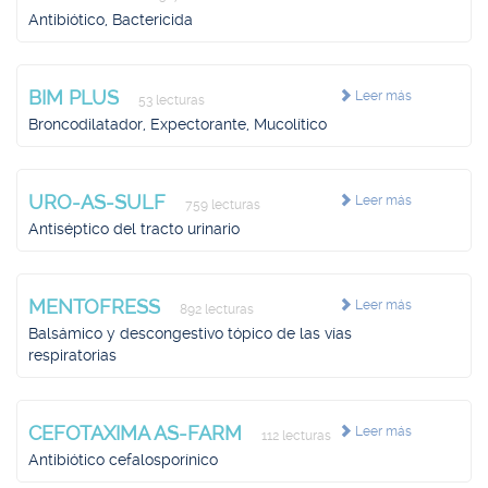
Antibiótico, Bactericida
BIM PLUS
Leer más
53 lecturas
Broncodilatador, Expectorante, Mucolítico
URO-AS-SULF
Leer más
759 lecturas
Antiséptico del tracto urinario
MENTOFRESS
Leer más
892 lecturas
Balsámico y descongestivo tópico de las vías
respiratorias
CEFOTAXIMA AS-FARM
Leer más
112 lecturas
Antibiótico cefalosporínico