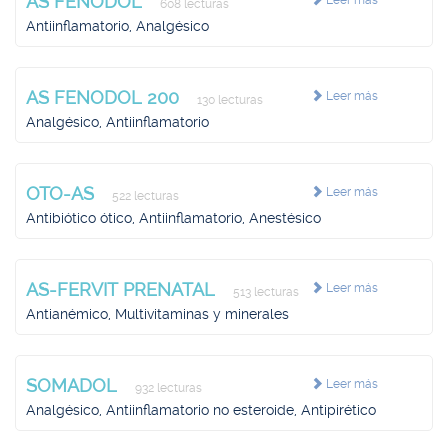
AS FENODOL
Leer más
608 lecturas
Antiinflamatorio, Analgésico
AS FENODOL 200
Leer más
130 lecturas
Analgésico, Antiinflamatorio
OTO-AS
Leer más
522 lecturas
Antibiótico ótico, Antiinflamatorio, Anestésico
AS-FERVIT PRENATAL
Leer más
513 lecturas
Antianémico, Multivitaminas y minerales
SOMADOL
Leer más
932 lecturas
Analgésico, Antiinflamatorio no esteroide, Antipirético