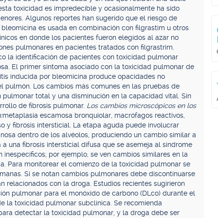
esta toxicidad es impredecible y ocasionalmente ha sido
enores. Algunos reportes han sugerido que el riesgo de
bleomicina es usada en combinación con filgrastim u otros
línicos en donde los pacientes fueron elegidos al azar no
nes pulmonares en pacientes tratados con filgrastrim.
co la identificación de pacientes con toxicidad pulmonar
sa. El primer síntoma asociado con la toxicidad pulmonar de
itis inducida por bleomicina produce opacidades no
del pulmón. Los cambios más comunes en las pruebas de
pulmonar total y una disminución en la capacidad vital. Sin
rollo de fibrosis pulmonar.
Los cambios microscópicos en los
:
metaplasia escamosa bronquiolar, macrófagos reactivos,
so y fibrosis intersticial. La etapa aguda puede involucrar
nosa dentro de los alvéolos, produciendo un cambio similar a
a una fibrosis intersticial difusa que se asemeja al síndrome
nespecíficos; por ejemplo, se ven cambios similares en la
ca. Para monitorear el comienzo de la toxicidad pulmonar se
semanas. Si se notan cambios pulmonares debe discontinuarse
n relacionados con la droga. Estudios recientes sugirieron
sión pulmonar para el monóxido de carbono (DLco) durante el
de la toxicidad pulmonar subclínica. Se recomienda
ara detectar la toxicidad pulmonar, y la droga debe ser