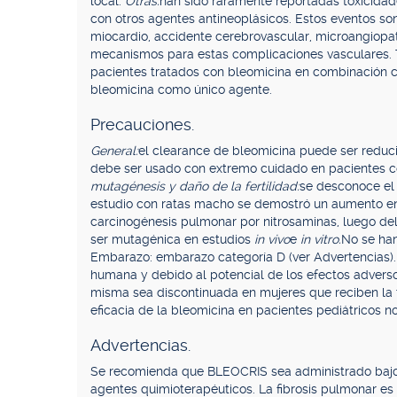
local.
Otras:
han sido raramente reportadas toxicidad
con otros agentes antineoplásicos. Estos eventos so
miocardio, accidente cerebrovascular, microangiopatí
mecanismos para estas complicaciones vasculares.
pacientes tratados con bleomicina en combinación co
bleomicina como único agente.
Precauciones.
General:
el clearance de bleomicina puede ser reduc
debe ser usado con extremo cuidado en pacientes con
mutagénesis y daño de la fertilidad:
se desconoce el
estudio con ratas macho se demostró un aumento en l
carcinogénesis pulmonar por nitrosaminas, luego de
ser mutagénica en estudios
in vivo
e
in vitro.
No se han
Embarazo: embarazo categoría D (ver Advertencias)
humana y debido al potencial de los efectos adverso
misma sea discontinuada en mujeres que reciben la 
eficacia de la bleomicina en pacientes pediátricos n
Advertencias.
Se recomienda que BLEOCRIS sea administrado bajo 
agentes quimioterapéuticos. La fibrosis pulmonar es