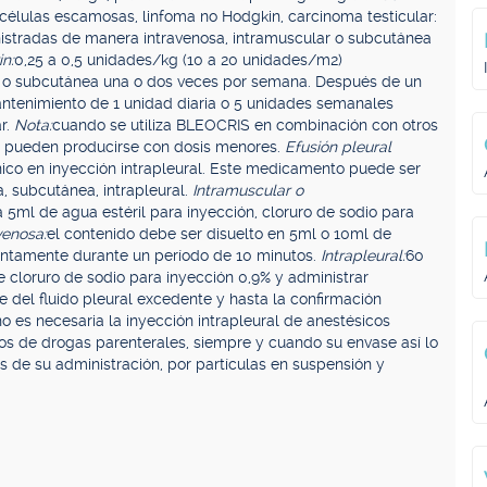
células escamosas, linfoma no Hodgkin, carcinoma testicular:
istradas de manera intravenosa, intramuscular o subcutánea
n:
0,25 a 0,5 unidades/kg (10 a 20 unidades/m2)
r o subcutánea una o dos veces por semana. Después de un
ntenimiento de 1 unidad diaria o 5 unidades semanales
r.
Nota:
cuando se utiliza BLEOCRIS en combinación con otros
s pueden producirse con dosis menores.
Efusión pleural
ico en inyección intrapleural. Este medicamento puede ser
, subcutánea, intrapleural.
Intramuscular o
 5ml de agua estéril para inyección, cloruro de sodio para
venosa:
el contenido debe ser disuelto en 5ml o 10ml de
lentamente durante un período de 10 minutos.
Intrapleural:
60
cloruro de sodio para inyección 0,9% y administrar
 del fluido pleural excedente y hasta la confirmación
es necesaria la inyección intrapleural de anestésicos
tos de drogas parenterales, siempre y cuando su envase así lo
 de su administración, por partículas en suspensión y