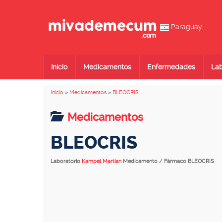
Paraguay
Inicio
Medicamentos
Enfermedades
Lab
Inicio
»
Medicamentos
»
BLEOCRIS
Medicamentos
BLEOCRIS
Laboratorio
Kampel Martian
Medicamento / Fármaco BLEOCRIS