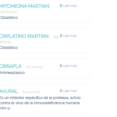
MITOMICINA MARTIAN
Leer más
499 lecturas
Citostático
CISPLATINO MARTIAN
Leer más
959
lecturas
Citostático
CRISAPLA
Leer más
215 lecturas
Antineoplásico
AVURAL
Leer más
833 lecturas
Es un inhibidor específico de la proteasa, activo
contra el virus de la inmunodeficiencia humana
(HIV-1)