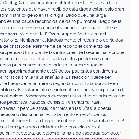
% al 35% del valor anterior al tratamiento. A causa de la
a los pacientes que hayan recibido esta droga están bajo gran
administra oxígeno en la cirugía. Dado que una larga
eno es una causa reconocida de daño pulmonar, luego de la
ede ocurrir a menores concentraciones que usualmente se
das son:
1. Mantener la FIO2en proporción del aire del
atorio, 2. Monitorear cuidadosamente el recambio de fluidos,
a de cristaloide. Raramente se reportó el comienzo de
uropericarditis, durante las infusiones de bleomicina. Aunque
 parecen estar contraindicados ciclos posteriores con
ersos pulmonares relacionados a la administración
s:
en aproximadamente el 1% de los pacientes con linfoma
incrática similar a la anafilaxia. La reacción puede ser
rre luego de la primera o segunda dosis. Esta consiste en:
emblores. El tratamiento es sintomático e incluye expansión de
icosteroides.
Membranas mucosas:
estos efectos adversos son
s pacientes tratados, consisten en eritema, rash,
ortadas hiperqueratosis, cambios en las uñas, alopecia,
 necesario discontinuar el tratamiento en el 2% de los
ión relativamente tardía que usualmente se desarrolla en la 2ª
nistran 150 a 200 unidades de bleomicina y está
ación intrapleural de bleomicina ha sido asociada con dolor