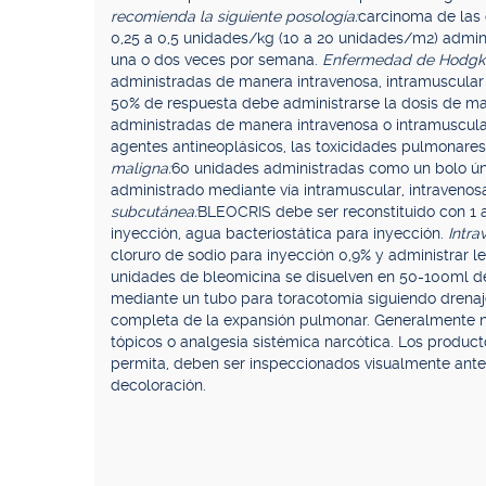
recomienda la siguiente posología:
carcinoma de las 
0,25 a 0,5 unidades/kg (10 a 20 unidades/m2) admin
una o dos veces por semana.
Enfermedad de Hodgki
administradas de manera intravenosa, intramuscula
50% de respuesta debe administrarse la dosis de ma
administradas de manera intravenosa o intramuscula
agentes antineoplásicos, las toxicidades pulmonare
maligna:
60 unidades administradas como un bolo ún
administrado mediante vía intramuscular, intravenosa
subcutánea:
BLEOCRIS debe ser reconstituido con 1 a
inyección, agua bacteriostática para inyección.
Intra
cloruro de sodio para inyección 0,9% y administrar 
unidades de bleomicina se disuelven en 50-100ml de 
mediante un tubo para toracotomía siguiendo drenaje
completa de la expansión pulmonar. Generalmente no 
tópicos o analgesia sistémica narcótica. Los produc
permita, deben ser inspeccionados visualmente antes
decoloración.