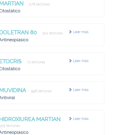
MARTIAN
578 lecturas
Citostático
DOLETRAN 80
Leer más
304 lecturas
Antineoplásico
ETOCRIS
Leer más
72 lecturas
Citostático
MUVIDINA
Leer más
996 lecturas
Antiviral
HIDROXIUREA MARTIAN
Leer más
505 lecturas
Antineoplásico