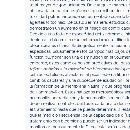
total mayor de 400 unidades. De cualquier manera, 
observada en pacientes jóvenes que reciben dosis m
toxicidad pulmonar puede ser aumentado cuando la 
agentes (citocinas). De cualquier manera, estudios c
demostraron un aumento en el riesgo de complicacio
Debido a una falta de especifidad del síndrome clíni
debida a la bleomicina fue extremadamente dificulto
bleomicina es disnea. Radiográficamente, la neumon
específicas, usualmente en los campos más bajos 
función pulmonar son una disminución en el volumen 
embargo, estos cambios no son predictivos del desar
tejidos debidos a la toxicidad de bleomicina incluyen
células epiteliales alveolares atípicas, edema fibrino
cambios capilares y una subsecuente exudación fibri
la formación de la membrana hialina, y que progresa 
de Hamman-Rich. Estos hallazgos microscópicos son i
neumonitis por radiación y la neumonitis neumocísti
deben realizar controles del tórax cada una o dos 
el tratamiento hasta que se pueda determinar si está
que la medición secuencial de la capacidad de difu
tratamiento con bleomicina puede ser un indicador 
monitorear mensualmente la DLco; ésta será usada p