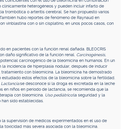
es coincidentes con el uso de bleomicina en combinación
n clínicamente heterogéneos y pueden incluir infarto de
a trombótica o arteritis cerebral. Se han propuesto varios
 También hubo reportes de fenómeno de Raynaud en
n vinblastina con o sin cisplatino, en unos pocos casos, con
ido en pacientes con la función renal dañada. BLEOCRIS
 daño significativo de la función renal.
Carcinogénesis,
 potencial carcinogénico de la bleomicina en humanos. En un
a incidencia de hiperplasia nodular, después de inducir
l tratamiento con bleomicina. La bleomicina ha demostrado
 estudiado estos efectos de la bleomicina sobre la fertilidad.
.
Lactancia:
se desconoce si la droga es excretada en la leche
s en niños en período de lactancia, se recomienda que la
terapia con bleomicina.
Uso pediátrico:
la seguridad y la
o han sido establecidas.
la supervisión de médicos experimentados en el uso de
 la toxicidad más severa asociada con la bleomicina.