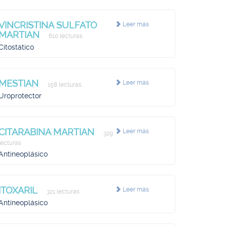
VINCRISTINA SULFATO
Leer más
MARTIAN
610 lecturas
Citostático
MESTIAN
Leer más
158 lecturas
Uroprotector
CITARABINA MARTIAN
Leer más
329
lecturas
Antineoplásico
ITOXARIL
Leer más
321 lecturas
Antineoplásico