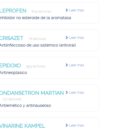
LEPROFEN
Leer más
609 lecturas
Inhibidor no esteroide de la aromatasa
CRISAZET
Leer más
76 lecturas
Antiinfeccioso de uso sistémico (antiviral)
EPIDOXO
Leer más
993 lecturas
Antineoplásico
ONDANSETRON MARTIAN
Leer más
117 lecturas
Antiemético y antinauseoso
VINARINE KAMPEL
Leer más