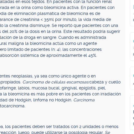
lladas en esos tejidos. En pacientes con la función renal
rada en la orina como bleomicina activa. En pacientes con
edia de eliminación plasmática de bleomicina es de
rance de creatinina < 35ml por minuto, la vida media de
 la creatinina disminuye. Se reportó que pacientes con una
el 20% de la dosis en la orina. Este resultado podría sugerir
lación de la droga en sangre. Cuando es administrada
eural maligna la bleomicina actúa como un agente
ro limitado de pacientes (n: 4), las concentraciones
 absorción sistémica de aproximadamente el 45%.
uientes neoplasias, ya sea como único agente o en
apropiados.
Carcinoma de células escamosas:
cabeza y cuello
aringe, labios, mucosa bucal, gingival, epiglotis, piel,
a a la bleomicina es más pobre en los pacientes con irradiación
dad de Hodgkin, linfoma no Hodgkin.
Carcinoma
atocarcinoma.
dea, los pacientes deben ser tratados con 2 unidades o menos
eacción, luego, puede utilizarse la posología regular.
Se