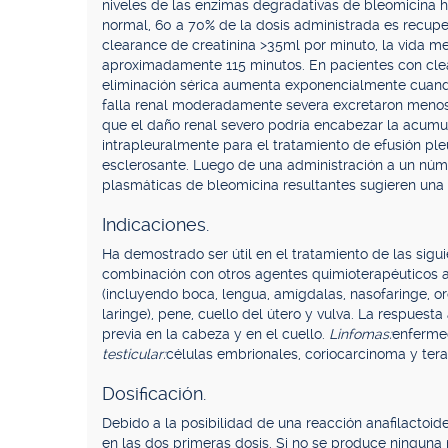
niveles de las enzimas degradativas de bleomicina ha
normal, 60 a 70% de la dosis administrada es recupe
clearance de creatinina >35ml por minuto, la vida m
aproximadamente 115 minutos. En pacientes con clea
eliminación sérica aumenta exponencialmente cuando
falla renal moderadamente severa excretaron menos d
que el daño renal severo podría encabezar la acumu
intrapleuralmente para el tratamiento de efusión pl
esclerosante. Luego de una administración a un núme
plasmáticas de bleomicina resultantes sugieren una
Indicaciones.
Ha demostrado ser útil en el tratamiento de las sig
combinación con otros agentes quimioterapéuticos 
(incluyendo boca, lengua, amígdalas, nasofaringe, orof
laringe), pene, cuello del útero y vulva. La respuest
previa en la cabeza y en el cuello.
Linfomas:
enferme
testicular:
células embrionales, coriocarcinoma y ter
Dosificación.
Debido a la posibilidad de una reacción anafilactoi
en las dos primeras dosis. Si no se produce ninguna r