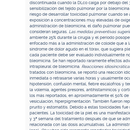
discontinuada cuando la DLco caiga por debajo del 30
sensibilización del tejido pulmonar por la bleomicin
riesgo de desarrollar toxicidad pulmonar cuando se 
exposición a concentraciones muy elevadas de oxíg
administración de bleomicina, el daño pulmonar pu
consideran seguras.
Las medidas preventivas sugeri
ambiente 25% durante la cirugía y el período posoper
enfocado más a la administración de coloide que a l
síndrome de dolor agudo en el tórax, que sugiera ple
cada paciente debe ser evaluado individualmente no
bleomicina. Se han reportado raramente efectos adv
intrapleural de bleomicina.
Reacciones idiosincrática
tratados con bleomicina, se reportó una reacción idios
inmediata o retrasarse varias horas y usualmente ocu
hipotensión, confusión mental, fiebre escalofríos y t
la volemia, agentes presores, antihistamínicos y cort
los más reportados, en aproximadamente el 50% de lo
vesiculación, hiperpigmentación. También fueron rep
prurito y estomatitis. Debido a estas toxicidades fue
pacientes. La toxicidad de la piel es una manifestac
y 3ª semana del tratamiento después de que se admi
relacionada con las dosis acumulativas. La administr