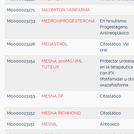
M0000023271
MAXIMITON VARIFARMA
M0000023233
MEDROXIPROGESTERONA
En hirsutismo,
Progestágeno,
Antineoplásico
M0000023226
MEGASTROL
Citostático, Vía
oral
M0000023154
MESNA 200MG/2ML
Protector urotelia
TUTEUR
en la terapéutica
con IFX
(ifosfamida) u otr
oxazafosforina
M0000023153
MESNA DF
Citostático
M0000023152
MESNA RICHMOND
Citostático
M0000023151
MESNIL
Antitóxico