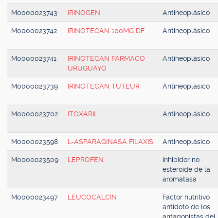
M0000023743
IRINOGEN
Antineoplásico
M0000023742
IRINOTECAN 100MG DF
Antineoplásico
M0000023741
IRINOTECAN FARMACO
Antineoplásico
URUGUAYO
M0000023739
IRINOTECAN TUTEUR
Antineoplásico
M0000023702
ITOXARIL
Antineoplásico
M0000023598
L-ASPARAGINASA FILAXIS
Antineoplásico
M0000023509
LEPROFEN
Inhibidor no
esteroide de la
aromatasa
M0000023497
LEUCOCALCIN
Factor nutritivo
antídoto de los
antagonistas del