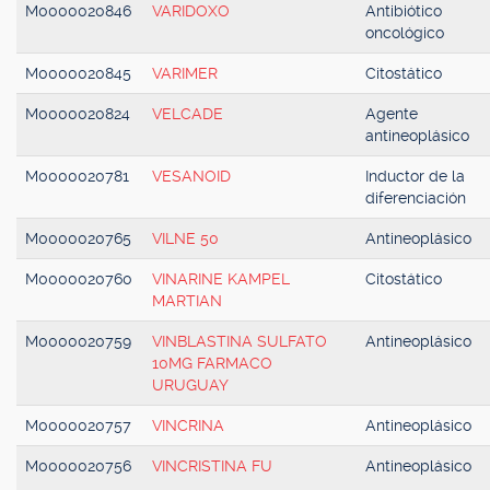
M0000020846
VARIDOXO
Antibiótico
oncológico
M0000020845
VARIMER
Citostático
M0000020824
VELCADE
Agente
antineoplásico
M0000020781
VESANOID
Inductor de la
diferenciación
M0000020765
VILNE 50
Antineoplásico
M0000020760
VINARINE KAMPEL
Citostático
MARTIAN
M0000020759
VINBLASTINA SULFATO
Antineoplásico
10MG FARMACO
URUGUAY
M0000020757
VINCRINA
Antineoplásico
M0000020756
VINCRISTINA FU
Antineoplásico