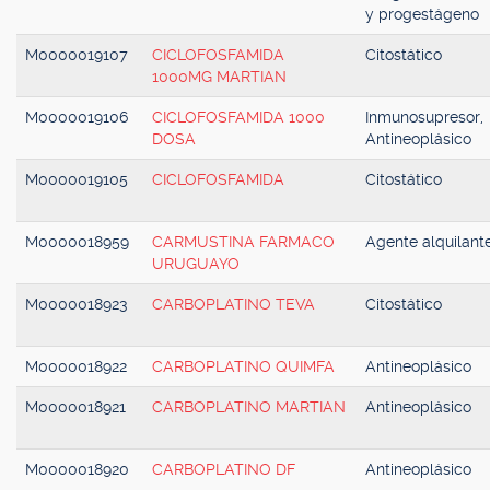
y progestágeno
M0000019107
CICLOFOSFAMIDA
Citostático
1000MG MARTIAN
M0000019106
CICLOFOSFAMIDA 1000
Inmunosupresor,
DOSA
Antineoplásico
M0000019105
CICLOFOSFAMIDA
Citostático
M0000018959
CARMUSTINA FARMACO
Agente alquilant
URUGUAYO
M0000018923
CARBOPLATINO TEVA
Citostático
M0000018922
CARBOPLATINO QUIMFA
Antineoplásico
M0000018921
CARBOPLATINO MARTIAN
Antineoplásico
M0000018920
CARBOPLATINO DF
Antineoplásico