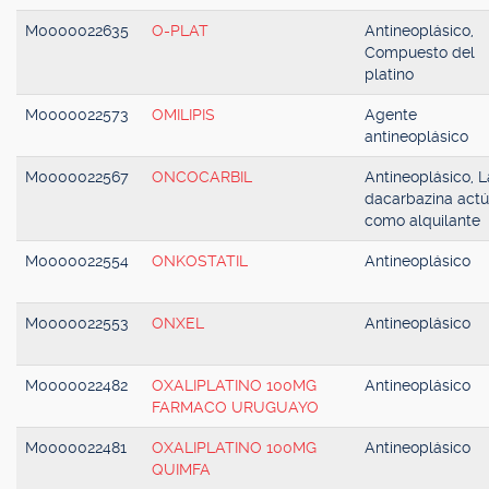
M0000022635
O-PLAT
Antineoplásico,
Compuesto del
platino
M0000022573
OMILIPIS
Agente
antineoplásico
M0000022567
ONCOCARBIL
Antineoplásico, L
dacarbazina act
como alquilante
M0000022554
ONKOSTATIL
Antineoplásico
M0000022553
ONXEL
Antineoplásico
M0000022482
OXALIPLATINO 100MG
Antineoplásico
FARMACO URUGUAYO
M0000022481
OXALIPLATINO 100MG
Antineoplásico
QUIMFA