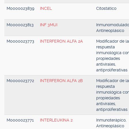
M0000023839
INCEL
Citostático
M0000023813
INF 3MUI
Inmunomodulado
Antineoplásico
M0000023773
INTERFERON ALFA 2A
Modificador de la
respuesta
inmunológica co
propiedades
antivirales,
antiproliferativas
M0000023772
INTERFERON ALFA 2B
Modificador de la
respuesta
inmunológica co
propiedades
antivirales,
antiproliferativas
M0000023771
INTERLEUKINA 2
Inmunoterápico,
Antineoplásico