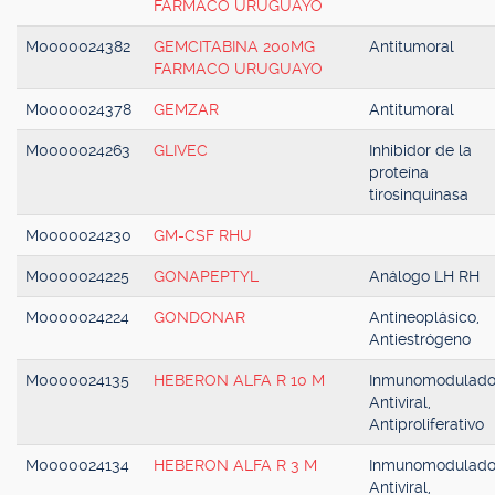
FARMACO URUGUAYO
M0000024382
GEMCITABINA 200MG
Antitumoral
FARMACO URUGUAYO
M0000024378
GEMZAR
Antitumoral
M0000024263
GLIVEC
Inhibidor de la
proteína
tirosinquinasa
M0000024230
GM-CSF RHU
M0000024225
GONAPEPTYL
Análogo LH RH
M0000024224
GONDONAR
Antineoplásico,
Antiestrógeno
M0000024135
HEBERON ALFA R 10 M
Inmunomodulado
Antiviral,
Antiproliferativo
M0000024134
HEBERON ALFA R 3 M
Inmunomodulado
Antiviral,