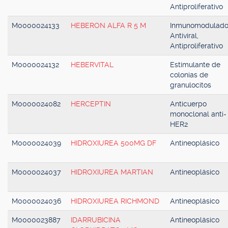
Antiproliferativo
M0000024133
HEBERON ALFA R 5 M
Inmunomodulado
Antiviral,
Antiproliferativo
M0000024132
HEBERVITAL
Estimulante de
colonias de
granulocitos
M0000024082
HERCEPTIN
Anticuerpo
monoclonal anti-
HER2
M0000024039
HIDROXIUREA 500MG DF
Antineoplásico
M0000024037
HIDROXIUREA MARTIAN
Antineoplásico
M0000024036
HIDROXIUREA RICHMOND
Antineoplásico
M0000023887
IDARRUBICINA
Antineoplásico