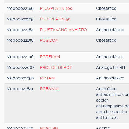
M0000022186
PLUSPLATIN 100
Citostático
M0000022185
PLUSPLATIN 50
Citostático
M0000022184
PLUSTAXANO ANHIDRO
Antineoplásico
M0000022158
POSIDON
Citostático
M0000022146
POTEKAM
Antineoplásico
M0000022067
PROLIDE DEPOT
Análogo LH RH
M0000021858
RIPTAM
Antineoplásico
M0000021841
ROBANUL
Antibiótico
antraciclínico co
acción
antineoplásica d
amplio espectro
antitumoral
M0000021819
ROXORIN
Agente