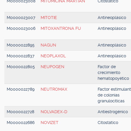
M0000023008
MITOMICINA MARTIAN
Citostático
M0000023007
MITOTIE
Antineoplásico
M0000023006
MITOXANTRONA FU
Antineoplásico
M0000022895
NAGUN
Antineoplásico
M0000022837
NEOPLAXOL
Antineoplásico
M0000022805
NEUPOGEN
Factor de
crecimiento
hematopoyético
M0000022789
NEUTROMAX
Factor estimulan
de colonias
granulocíticas
M0000022728
NOLVADEX-D
Antiestrogénico
M0000022686
NOVIZET
Citostático