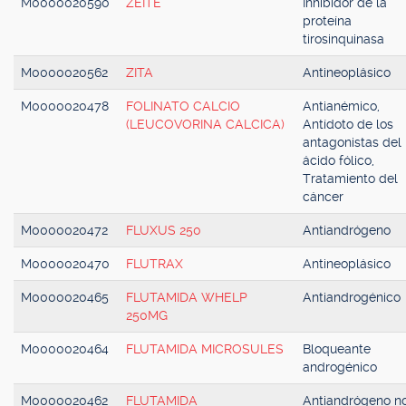
M0000020590
ZEITE
Inhibidor de la
proteína
tirosinquinasa
M0000020562
ZITA
Antineoplásico
M0000020478
FOLINATO CALCIO
Antianémico,
(LEUCOVORINA CALCICA)
Antídoto de los
antagonistas del
ácido fólico,
Tratamiento del
cáncer
M0000020472
FLUXUS 250
Antiandrógeno
M0000020470
FLUTRAX
Antineoplásico
M0000020465
FLUTAMIDA WHELP
Antiandrogénico
250MG
M0000020464
FLUTAMIDA MICROSULES
Bloqueante
androgénico
M0000020462
FLUTAMIDA
Antiandrógeno n