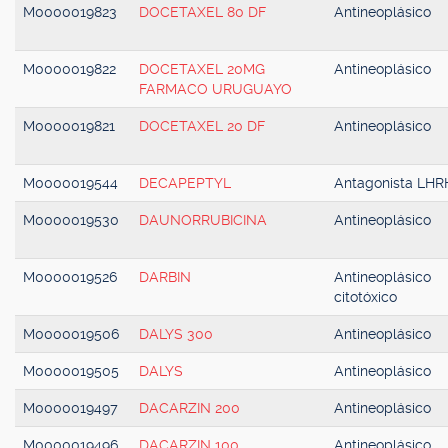
M0000019823
DOCETAXEL 80 DF
Antineoplásico
M0000019822
DOCETAXEL 20MG
Antineoplásico
FARMACO URUGUAYO
M0000019821
DOCETAXEL 20 DF
Antineoplásico
M0000019544
DECAPEPTYL
Antagonista LHR
M0000019530
DAUNORRUBICINA
Antineoplásico
M0000019526
DARBIN
Antineoplásico
citotóxico
M0000019506
DALYS 300
Antineoplásico
M0000019505
DALYS
Antineoplásico
M0000019497
DACARZIN 200
Antineoplásico
M0000019496
DACARZIN 100
Antineoplásico