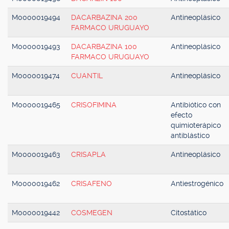
M0000019494
DACARBAZINA 200
Antineoplásico
FARMACO URUGUAYO
M0000019493
DACARBAZINA 100
Antineoplásico
FARMACO URUGUAYO
M0000019474
CUANTIL
Antineoplásico
M0000019465
CRISOFIMINA
Antibiótico con
efecto
quimioterápico
antiblástico
M0000019463
CRISAPLA
Antineoplásico
M0000019462
CRISAFENO
Antiestrogénico
M0000019442
COSMEGEN
Citostático