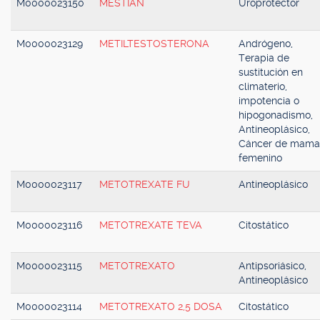
M0000023150
MESTIAN
Uroprotector
M0000023129
METILTESTOSTERONA
Andrógeno,
Terapia de
sustitución en
climaterio,
impotencia o
hipogonadismo,
Antineoplásico,
Cáncer de mama
femenino
M0000023117
METOTREXATE FU
Antineoplásico
M0000023116
METOTREXATE TEVA
Citostático
M0000023115
METOTREXATO
Antipsoriásico,
Antineoplásico
M0000023114
METOTREXATO 2,5 DOSA
Citostático