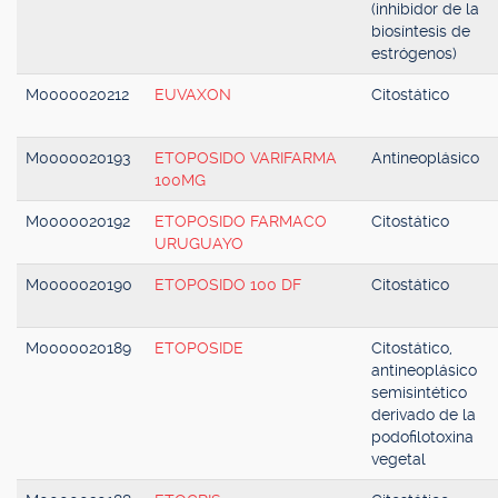
(inhibidor de la
biosíntesis de
estrógenos)
M0000020212
EUVAXON
Citostático
M0000020193
ETOPOSIDO VARIFARMA
Antineoplásico
100MG
M0000020192
ETOPOSIDO FARMACO
Citostático
URUGUAYO
M0000020190
ETOPOSIDO 100 DF
Citostático
M0000020189
ETOPOSIDE
Citostático,
antineoplásico
semisintético
derivado de la
podofilotoxina
vegetal