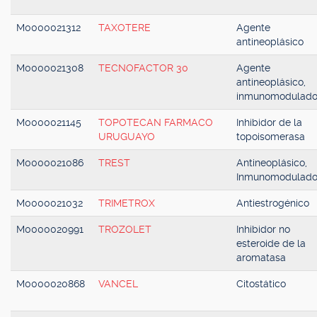
M0000021312
TAXOTERE
Agente
antineoplásico
M0000021308
TECNOFACTOR 30
Agente
antineoplásico,
inmunomodulado
M0000021145
TOPOTECAN FARMACO
Inhibidor de la
URUGUAYO
topoisomerasa
M0000021086
TREST
Antineoplásico,
Inmunomodulado
M0000021032
TRIMETROX
Antiestrogénico
M0000020991
TROZOLET
Inhibidor no
esteroide de la
aromatasa
M0000020868
VANCEL
Citostático