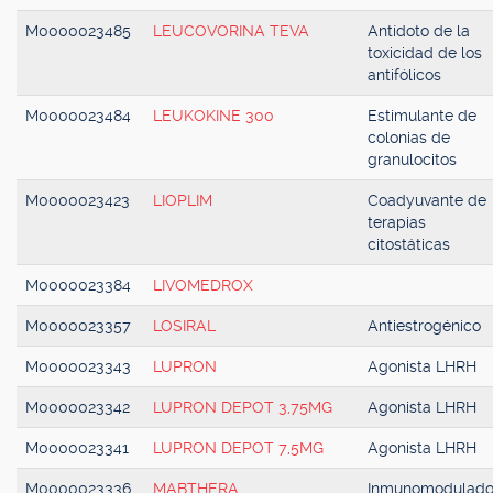
M0000023485
LEUCOVORINA TEVA
Antídoto de la
toxicidad de los
antifólicos
M0000023484
LEUKOKINE 300
Estimulante de
colonias de
granulocitos
M0000023423
LIOPLIM
Coadyuvante de
terapias
citostáticas
M0000023384
LIVOMEDROX
M0000023357
LOSIRAL
Antiestrogénico
M0000023343
LUPRON
Agonista LHRH
M0000023342
LUPRON DEPOT 3,75MG
Agonista LHRH
M0000023341
LUPRON DEPOT 7,5MG
Agonista LHRH
M0000023336
MABTHERA
Inmunomodulado