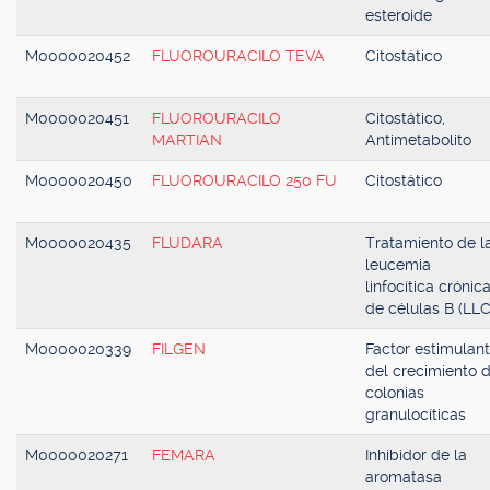
esteroide
M0000020452
FLUOROURACILO TEVA
Citostático
M0000020451
FLUOROURACILO
Citostático,
MARTIAN
Antimetabolito
M0000020450
FLUOROURACILO 250 FU
Citostático
M0000020435
FLUDARA
Tratamiento de l
leucemia
linfocítica crónic
de células B (LLC
M0000020339
FILGEN
Factor estimulan
del crecimiento 
colonias
granulocíticas
M0000020271
FEMARA
Inhibidor de la
aromatasa