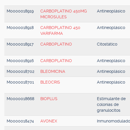
M0000018919
CARBOPLATINO 450MG
Antineoplásico
MICROSULES
M0000018918
CARBOPLATINO 450
Antineoplásico
VARIFARMA
M0000018917
CARBOPLATINO
Citostático
M0000018916
CARBOPLATINO
Antineoplásico
M0000018702
BLEOMICINA
Antineoplásico
M0000018701
BLEOCRIS
Antineoplásico
M0000018668
BIOPLUS
Estimulante de
colonias de
granulocitos
M0000018474
AVONEX
Inmunomodulado