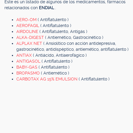
Este es un listado de algunos de los medicamentos, fármacos
relacionados con
ENDIAL
.
AERO-OM
( Antiflatulento )
AEROFAGIL
( Antiflatulento )
AIRDOLINE
( Antiflatulento, Antigás )
ALKA-DIGEST
( Antiemético, Gastrocinético )
ALPLAX NET
( Ansiolítico con acción antidepresiva,
gastrocinético, antidispéptico, antiemético, antiflatulento )
ANTIAX
( Antiácido, Antiaerofágico )
ANTIGASOL
( Antiflatulento )
BABY-GAS
( Antiflatulento )
BROPASMO
( Antiemético )
CARBOTAX AG 15% EMULSION
( Antiflatulento )