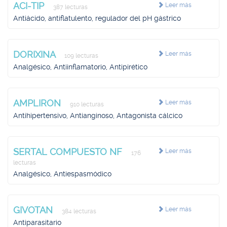
ACI-TIP
Leer más
387 lecturas
Antiácido, antiflatulento, regulador del pH gástrico
DORIXINA
Leer más
109 lecturas
Analgésico, Antiinflamatorio, Antipirético
AMPLIRON
Leer más
910 lecturas
Antihipertensivo, Antianginoso, Antagonista cálcico
SERTAL COMPUESTO NF
Leer más
176
lecturas
Analgésico, Antiespasmódico
GIVOTAN
Leer más
384 lecturas
Antiparasitario