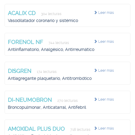
ACALIX CD
Leer más
304 lecturas
Vasodilatador coronario y sistémico
FORENOL NF
Leer más
744 lecturas
Antiinflamatorio, Analgésico, Antirreumático
DISGREN
Leer más
174 lecturas
Antiagregante plaquetario, Antitrombótico
DI-NEUMOBRON
Leer más
270 lecturas
Broncopulmonar, Anticatarral, Antifebril
AMOXIDAL PLUS DUO
Leer más
718 lecturas