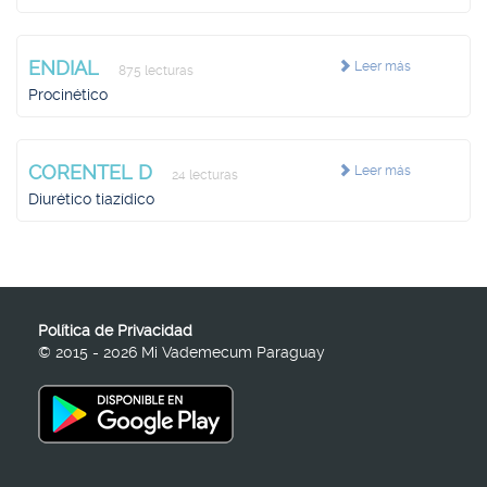
ENDIAL
Leer más
875 lecturas
Procinético
CORENTEL D
Leer más
24 lecturas
Diurético tiazídico
Política de Privacidad
© 2015 - 2026 Mi Vademecum Paraguay