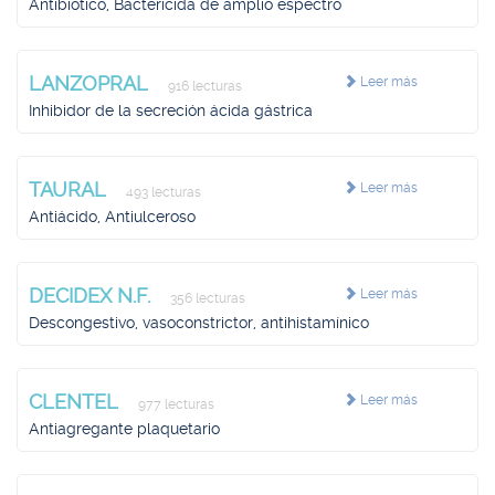
Antibiótico, Bactericida de amplio espectro
LANZOPRAL
Leer más
916 lecturas
Inhibidor de la secreción ácida gástrica
TAURAL
Leer más
493 lecturas
Antiácido, Antiulceroso
DECIDEX N.F.
Leer más
356 lecturas
Descongestivo, vasoconstrictor, antihistamínico
CLENTEL
Leer más
977 lecturas
Antiagregante plaquetario