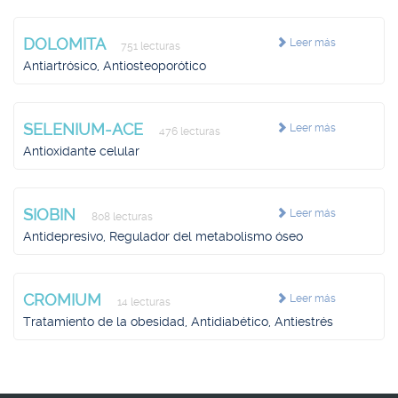
DOLOMITA
Leer más
751 lecturas
Antiartrósico, Antiosteoporótico
SELENIUM-ACE
Leer más
476 lecturas
Antioxidante celular
SIOBIN
Leer más
808 lecturas
Antidepresivo, Regulador del metabolismo óseo
CROMIUM
Leer más
14 lecturas
Tratamiento de la obesidad, Antidiabético, Antiestrés