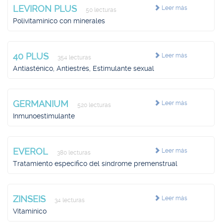
LEVIRON PLUS
Leer más
50 lecturas
Polivitamínico con minerales
40 PLUS
Leer más
354 lecturas
Antiasténico, Antiestrés, Estimulante sexual
GERMANIUM
Leer más
520 lecturas
Inmunoestimulante
EVEROL
Leer más
380 lecturas
Tratamiento específico del síndrome premenstrual
ZINSEIS
Leer más
34 lecturas
Vitamínico