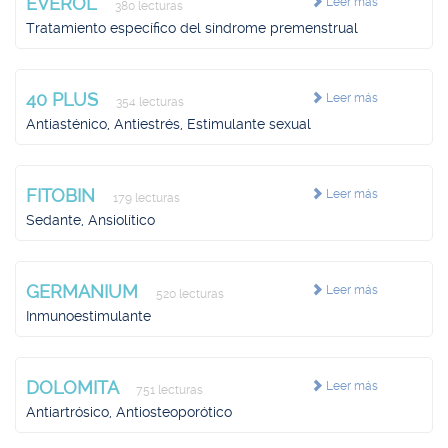
EVEROL
Leer más
380 lecturas
Tratamiento específico del síndrome premenstrual
40 PLUS
Leer más
354 lecturas
Antiasténico, Antiestrés, Estimulante sexual
FITOBIN
Leer más
179 lecturas
Sedante, Ansiolítico
GERMANIUM
Leer más
520 lecturas
Inmunoestimulante
DOLOMITA
Leer más
751 lecturas
Antiartrósico, Antiosteoporótico