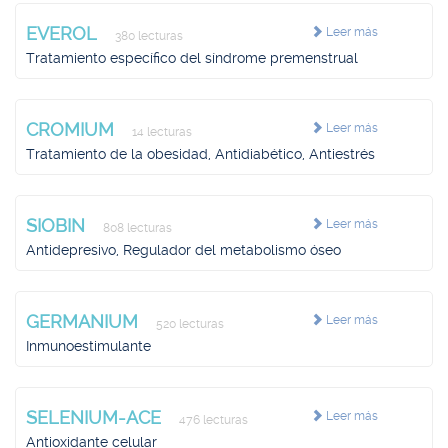
EVEROL
Leer más
380 lecturas
Tratamiento específico del síndrome premenstrual
CROMIUM
Leer más
14 lecturas
Tratamiento de la obesidad, Antidiabético, Antiestrés
SIOBIN
Leer más
808 lecturas
Antidepresivo, Regulador del metabolismo óseo
GERMANIUM
Leer más
520 lecturas
Inmunoestimulante
SELENIUM-ACE
Leer más
476 lecturas
Antioxidante celular