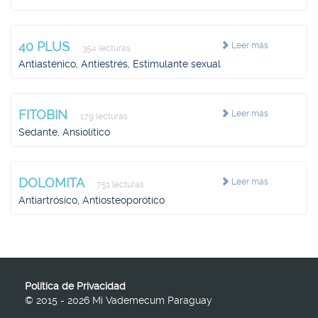
40 PLUS
Leer más
354 lecturas
Antiasténico, Antiestrés, Estimulante sexual
FITOBIN
Leer más
179 lecturas
Sedante, Ansiolítico
DOLOMITA
Leer más
751 lecturas
Antiartrósico, Antiosteoporótico
Política de Privacidad
© 2015 - 2026 Mi Vademecum Paraguay