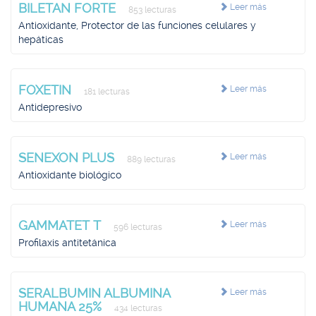
BILETAN FORTE
Leer más
853 lecturas
Antioxidante, Protector de las funciones celulares y
hepáticas
FOXETIN
Leer más
181 lecturas
Antidepresivo
SENEXON PLUS
Leer más
889 lecturas
Antioxidante biológico
GAMMATET T
Leer más
596 lecturas
Profilaxis antitetánica
SERALBUMIN ALBUMINA
Leer más
HUMANA 25%
434 lecturas