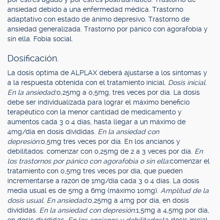
ansiedad debido a una enfermedad médica. Trastorno
adaptativo con estado de ánimo depresivo. Trastorno de
ansiedad generalizada. Trastorno por pánico con agorafobia y
sin ella. Fobia social.
Dosificación.
La dosis óptima de ALPLAX deberá ajustarse a los síntomas y
a la respuesta obtenida con el tratamiento inicial.
Dosis inicial.
En la ansiedad:
0,25mg a 0,5mg, tres veces por día. La dosis
debe ser individualizada para lograr el máximo beneficio
terapéutico con la menor cantidad de medicamento y
aumentos cada 3 o 4 días, hasta llegar a un máximo de
4mg/día en dosis divididas.
En la ansiedad con
depresión:
0,5mg tres veces por día. En los ancianos y
debilitados: comenzar con 0,25mg de 2 a 3 veces por día.
En
los trastornos por pánico con agorafobia o sin ella:
comenzar el
tratamiento con 0,5mg tres veces por día, que pueden
incrementarse a razón de 1mg/día cada 3 o 4 días. La dosis
media usual es de 5mg a 6mg (máximo 10mg).
Amplitud de la
dosis usual. En ansiedad:
0,25mg a 4mg por día, en dosis
divididas.
En la ansiedad con depresión:
1,5mg a 4,5mg por día,