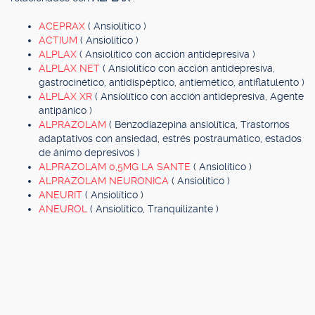
ACEPRAX
( Ansiolítico )
ACTIUM
( Ansiolítico )
ALPLAX
( Ansiolítico con acción antidepresiva )
ALPLAX NET
( Ansiolítico con acción antidepresiva,
gastrocinético, antidispéptico, antiemético, antiflatulento )
ALPLAX XR
( Ansiolítico con acción antidepresiva, Agente
antipánico )
ALPRAZOLAM
( Benzodiazepina ansiolítica, Trastornos
adaptativos con ansiedad, estrés postraumático, estados
de ánimo depresivos )
ALPRAZOLAM 0,5MG LA SANTE
( Ansiolítico )
ALPRAZOLAM NEURONICA
( Ansiolítico )
ANEURIT
( Ansiolítico )
ANEUROL
( Ansiolítico, Tranquilizante )