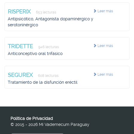
RISPERIX
Leer más
653 lecturas
Antipsicótico, Antagonista dopaminérgico y
serotoninérgico
TRIDETTE
Leer más
946 lecturas
Anticonceptivo oral trifásico
SEGUREX
Leer más
608 lecturas
Tratamiento de la disfunción eréctil
Política de Privacidad
© 2015 - 2026 Mi Vademecum Paraguay