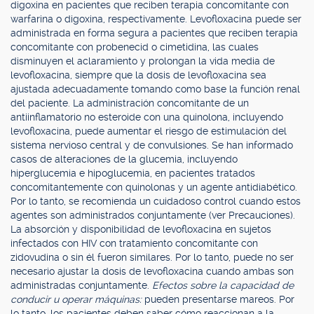
digoxina en pacientes que reciben terapia concomitante con
warfarina o digoxina, respectivamente. Levofloxacina puede ser
administrada en forma segura a pacientes que reciben terapia
concomitante con probenecid o cimetidina, las cuales
disminuyen el aclaramiento y prolongan la vida media de
levofloxacina, siempre que la dosis de levofloxacina sea
ajustada adecuadamente tomando como base la función renal
del paciente. La administración concomitante de un
antiinflamatorio no esteroide con una quinolona, incluyendo
levofloxacina, puede aumentar el riesgo de estimulación del
sistema nervioso central y de convulsiones. Se han informado
casos de alteraciones de la glucemia, incluyendo
hiperglucemia e hipoglucemia, en pacientes tratados
concomitantemente con quinolonas y un agente antidiabético.
Por lo tanto, se recomienda un cuidadoso control cuando estos
agentes son administrados conjuntamente (ver Precauciones).
La absorción y disponibilidad de levofloxacina en sujetos
infectados con HIV con tratamiento concomitante con
zidovudina o sin él fueron similares. Por lo tanto, puede no ser
necesario ajustar la dosis de levofloxacina cuando ambas son
administradas conjuntamente.
Efectos sobre la capacidad de
conducir u operar máquinas:
pueden presentarse mareos. Por
lo tanto, los pacientes deben saber cómo reaccionan a la