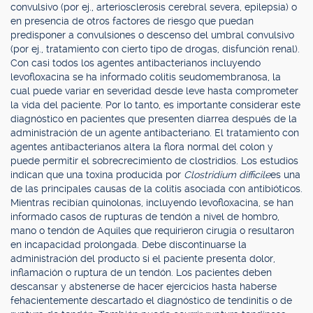
convulsivo (por ej., arteriosclerosis cerebral severa, epilepsia) o
en presencia de otros factores de riesgo que puedan
predisponer a convulsiones o descenso del umbral convulsivo
(por ej., tratamiento con cierto tipo de drogas, disfunción renal).
Con casi todos los agentes antibacterianos incluyendo
levofloxacina se ha informado colitis seudomembranosa, la
cual puede variar en severidad desde leve hasta comprometer
la vida del paciente. Por lo tanto, es importante considerar este
diagnóstico en pacientes que presenten diarrea después de la
administración de un agente antibacteriano. El tratamiento con
agentes antibacterianos altera la flora normal del colon y
puede permitir el sobrecrecimiento de clostridios. Los estudios
indican que una toxina producida por
Clostridium difficile
es una
de las principales causas de la colitis asociada con antibióticos.
Mientras recibían quinolonas, incluyendo levofloxacina, se han
informado casos de rupturas de tendón a nivel de hombro,
mano o tendón de Aquiles que requirieron cirugía o resultaron
en incapacidad prolongada. Debe discontinuarse la
administración del producto si el paciente presenta dolor,
inflamación o ruptura de un tendón. Los pacientes deben
descansar y abstenerse de hacer ejercicios hasta haberse
fehacientemente descartado el diagnóstico de tendinitis o de