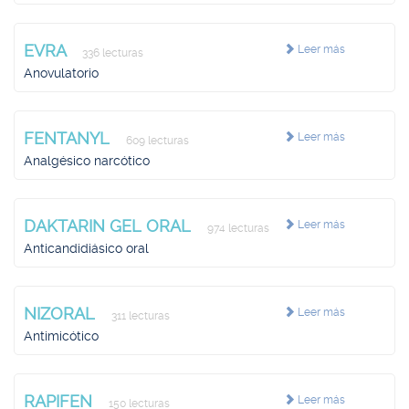
EVRA
Leer más
336 lecturas
Anovulatorio
FENTANYL
Leer más
609 lecturas
Analgésico narcótico
DAKTARIN GEL ORAL
Leer más
974 lecturas
Anticandidiásico oral
NIZORAL
Leer más
311 lecturas
Antimicótico
RAPIFEN
Leer más
150 lecturas