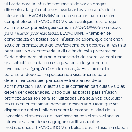
utilizada para la infusión secuencial de varias drogas
diferentes, la guía debe ser lavada antes y después de la
infusión de LEVAQUIN®IV con una solución para infusión
compatible con LEVAQUIN®IV y con cualquier otra droga
administrada por esta guía común.
LEVAQUIN®
IV en bolsas
para infusión premezcladas:
LEVAQUIN®IV también se
comercializa en bolsas para infusión de 100ml que contienen
solución premezclada de levofloxacina con dextrosa al 5% lista
para usar. No es necesaria la dilución de esta preparación.
Cada bolsa para infusión premezclada de 100ml ya contiene
una solución diluida con el equivalente de 500mg de
levofloxacina (5mg/ml) en dextrosa 5%. Este producto
parenteral debe ser inspeccionado visualmente para
determinar cualquier partícula extraña antes de la
administración. Las muestras que contienen partículas visibles
deben ser descartadas. Dado que las bolsas para infusión
premezcladas son para ser utilizadas una sola vez, cualquier
residuo en el recipiente debe ser descartado. Dado que se
dispone de datos limitados sobre la compatibilidad de la
inyección intravenosa de levofloxacina con otras sustancias
intravenosas, no deben agregarse aditivos u otras
medicaciones a LEVAQUIN®IV en bolsas para infusión ni deben