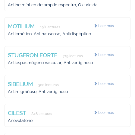
Antihelmíntico de amplio espectro, Oxiuricida
MOTILIUM
Leer más
198 lecturas
Antiemético, Antinauseoso, Antidispéptico
STUGERON FORTE
Leer más
719 lecturas
Antiespasmógeno vascular, Antivertiginoso
SIBELIUM
Leer más
300 lecturas
Antimigrañoso, Antivertiginoso
CILEST
Leer más
846 lecturas
Anovulatorio