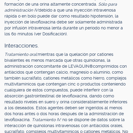
formación de una orina altamente concentrada.
Sólo para
administración IV:
debido a que una inyección intravenosa
rápida o en bolo puede dar como resultado hipotensión, la
inyección de levofloxacina debe ser solamente administrada
por infusión intravenosa lenta durante un período no menor a
los 60 minutos (ver Dosificación).
Interacciones.
Tratamiento oral:
mientras que la quelación por cationes
bivalentes es menos marcada que otras quinolonas, la
administración concomitante de LEVAQUIN®comprimidos con
antiácidos que contengan calcio, magnesio o aluminio, como
también sucralfato, cationes metálicos como hierro, complejos
multivitamínicos que contengan cinc o productos conteniendo
cualquiera de estos compuestos, puede interferir con la
absorción gastrointestinal de levofloxacina, dando como
resultado niveles en suero y orina considerablemente inferiores
a los deseados. Estos agentes deben ser ingeridos al menos
dos horas antes o dos horas después de la administración de
levofloxacina.
Tratamiento IV:
no se dispone de datos sobre la
interacción de quinolonas intravenosas con antiácidos orales,
sucralfato, complejos multivitamínicos o cationes metálicos. No