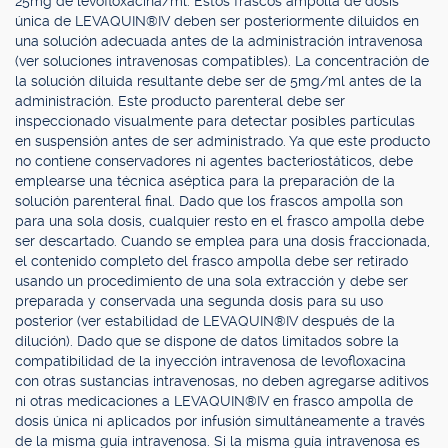
25mg de levofloxacina/ml. Estos frascos ampolla de dosis
única de LEVAQUIN®IV deben ser posteriormente diluidos en
una solución adecuada antes de la administración intravenosa
(ver soluciones intravenosas compatibles). La concentración de
la solución diluida resultante debe ser de 5mg/ml antes de la
administración. Este producto parenteral debe ser
inspeccionado visualmente para detectar posibles partículas
en suspensión antes de ser administrado. Ya que este producto
no contiene conservadores ni agentes bacteriostáticos, debe
emplearse una técnica aséptica para la preparación de la
solución parenteral final. Dado que los frascos ampolla son
para una sola dosis, cualquier resto en el frasco ampolla debe
ser descartado. Cuando se emplea para una dosis fraccionada,
el contenido completo del frasco ampolla debe ser retirado
usando un procedimiento de una sola extracción y debe ser
preparada y conservada una segunda dosis para su uso
posterior (ver estabilidad de LEVAQUIN®IV después de la
dilución). Dado que se dispone de datos limitados sobre la
compatibilidad de la inyección intravenosa de levofloxacina
con otras sustancias intravenosas, no deben agregarse aditivos
ni otras medicaciones a LEVAQUIN®IV en frasco ampolla de
dosis única ni aplicados por infusión simultáneamente a través
de la misma guía intravenosa. Si la misma guía intravenosa es