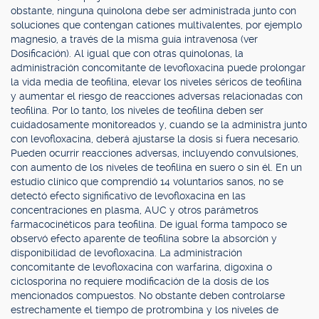
obstante, ninguna quinolona debe ser administrada junto con
soluciones que contengan cationes multivalentes, por ejemplo
magnesio, a través de la misma guía intravenosa (ver
Dosificación). Al igual que con otras quinolonas, la
administración concomitante de levofloxacina puede prolongar
la vida media de teofilina, elevar los niveles séricos de teofilina
y aumentar el riesgo de reacciones adversas relacionadas con
teofilina. Por lo tanto, los niveles de teofilina deben ser
cuidadosamente monitoreados y, cuando se la administra junto
con levofloxacina, deberá ajustarse la dosis si fuera necesario.
Pueden ocurrir reacciones adversas, incluyendo convulsiones,
con aumento de los niveles de teofilina en suero o sin él. En un
estudio clínico que comprendió 14 voluntarios sanos, no se
detectó efecto significativo de levofloxacina en las
concentraciones en plasma, AUC y otros parámetros
farmacocinéticos para teofilina. De igual forma tampoco se
observó efecto aparente de teofilina sobre la absorción y
disponibilidad de levofloxacina. La administración
concomitante de levofloxacina con warfarina, digoxina o
ciclosporina no requiere modificación de la dosis de los
mencionados compuestos. No obstante deben controlarse
estrechamente el tiempo de protrombina y los niveles de