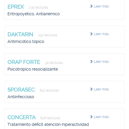
EPREX
Leer más
730 lecturas
Eritropoyético, Antianémico
DAKTARIN
Leer más
134 lecturas
Antimicótico tópico
ORAP FORTE
Leer más
30 lecturas
Psicotrópico resocializante
SPORASEC
Leer más
841 lecturas
Antiinfeccioso
CONCERTA
Leer más
646 lecturas
Tratamiento déficit atención-hiperactividad