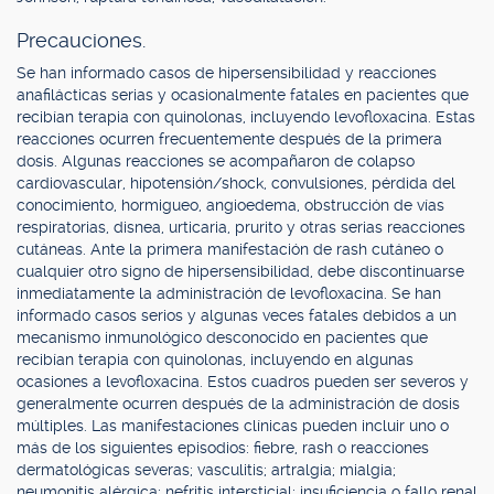
Precauciones.
Se han informado casos de hipersensibilidad y reacciones
anafilácticas serias y ocasionalmente fatales en pacientes que
recibían terapia con quinolonas, incluyendo levofloxacina. Estas
reacciones ocurren frecuentemente después de la primera
dosis. Algunas reacciones se acompañaron de colapso
cardiovascular, hipotensión/shock, convulsiones, pérdida del
conocimiento, hormigueo, angioedema, obstrucción de vías
respiratorias, disnea, urticaria, prurito y otras serias reacciones
cutáneas. Ante la primera manifestación de rash cutáneo o
cualquier otro signo de hipersensibilidad, debe discontinuarse
inmediatamente la administración de levofloxacina. Se han
informado casos serios y algunas veces fatales debidos a un
mecanismo inmunológico desconocido en pacientes que
recibían terapia con quinolonas, incluyendo en algunas
ocasiones a levofloxacina. Estos cuadros pueden ser severos y
generalmente ocurren después de la administración de dosis
múltiples. Las manifestaciones clínicas pueden incluir uno o
más de los siguientes episodios: fiebre, rash o reacciones
dermatológicas severas; vasculitis; artralgia; mialgia;
neumonitis alérgica; nefritis intersticial; insuficiencia o fallo renal