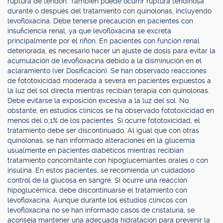
ruptura de tendón. También puede ocurrir ruptura tendinosa
durante o después del tratamiento con quinolonas, incluyendo
levofloxacina. Debe tenerse precaución en pacientes con
insuficiencia renal, ya que levofloxacina se excreta
principalmente por el riñón. En pacientes con función renal
deteriorada, es necesario hacer un ajuste de dosis para evitar la
acumulación de levofloxacina debido a la disminución en el
aclaramiento (ver Dosificación). Se han observado reacciones
de fototoxicidad moderada a severa en pacientes expuestos a
la luz del sol directa mientras recibían terapia con quinolonas.
Debe evitarse la exposición excesiva a la luz del sol. No
obstante, en estudios clínicos se ha observado fototoxicidad en
menos del 0,1% de los pacientes. Si ocurre fototoxicidad, el
tratamiento debe ser discontinuado. Al igual que con otras
quinolonas, se han informado alteraciones en la glucemia
usualmente en pacientes diabéticos mientras recibían
tratamiento concomitante con hipoglucemiantes orales o con
insulina. En estos pacientes, se recomienda un cuidadoso
control de la glucosa en sangre. Si ocurre una reacción
hipoglucémica, debe discontinuarse el tratamiento con
levofloxacina. Aunque durante los estudios clínicos con
levofloxacina no se han informado casos de cristaluria, se
aconseja mantener una adecuada hidratación para prevenir la