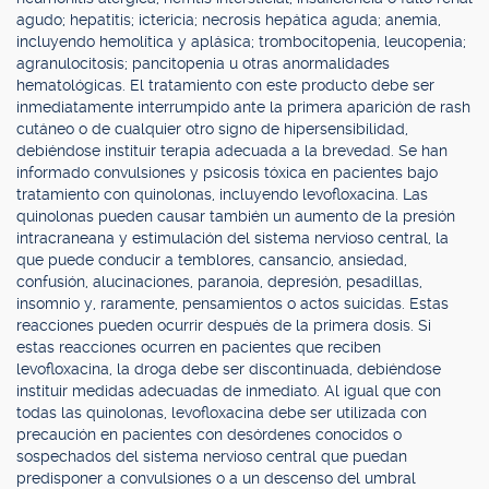
agudo; hepatitis; ictericia; necrosis hepática aguda; anemia,
incluyendo hemolítica y aplásica; trombocitopenia, leucopenia;
agranulocitosis; pancitopenia u otras anormalidades
hematológicas. El tratamiento con este producto debe ser
inmediatamente interrumpido ante la primera aparición de rash
cutáneo o de cualquier otro signo de hipersensibilidad,
debiéndose instituir terapia adecuada a la brevedad. Se han
informado convulsiones y psicosis tóxica en pacientes bajo
tratamiento con quinolonas, incluyendo levofloxacina. Las
quinolonas pueden causar también un aumento de la presión
intracraneana y estimulación del sistema nervioso central, la
que puede conducir a temblores, cansancio, ansiedad,
confusión, alucinaciones, paranoia, depresión, pesadillas,
insomnio y, raramente, pensamientos o actos suicidas. Estas
reacciones pueden ocurrir después de la primera dosis. Si
estas reacciones ocurren en pacientes que reciben
levofloxacina, la droga debe ser discontinuada, debiéndose
instituir medidas adecuadas de inmediato. Al igual que con
todas las quinolonas, levofloxacina debe ser utilizada con
precaución en pacientes con desórdenes conocidos o
sospechados del sistema nervioso central que puedan
predisponer a convulsiones o a un descenso del umbral