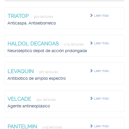
TRIATOP
Leer más
902 lecturas
Anticaspa, Antiseborreico
HALDOL DECANOAS
Leer más
475 lecturas
Neuroléptico depot de acción prolongada
LEVAQUIN
Leer más
187 lecturas
Antibiótico de amplio espectro
VELCADE
Leer más
304 lecturas
Agente antineoplásico
PANTELMIN
Leer más
449 lecturas