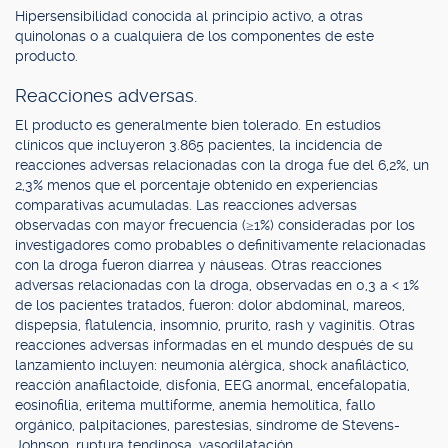
Hipersensibilidad conocida al principio activo, a otras
quinolonas o a cualquiera de los componentes de este
producto.
Reacciones adversas.
El producto es generalmente bien tolerado. En estudios
clínicos que incluyeron 3.865 pacientes, la incidencia de
reacciones adversas relacionadas con la droga fue del 6,2%, un
2,3% menos que el porcentaje obtenido en experiencias
comparativas acumuladas. Las reacciones adversas
observadas con mayor frecuencia (≥1%) consideradas por los
investigadores como probables o definitivamente relacionadas
con la droga fueron diarrea y náuseas. Otras reacciones
adversas relacionadas con la droga, observadas en 0,3 a < 1%
de los pacientes tratados, fueron: dolor abdominal, mareos,
dispepsia, flatulencia, insomnio, prurito, rash y vaginitis. Otras
reacciones adversas informadas en el mundo después de su
lanzamiento incluyen: neumonía alérgica, shock anafiláctico,
reacción anafilactoide, disfonía, EEG anormal, encefalopatía,
eosinofilia, eritema multiforme, anemia hemolítica, fallo
orgánico, palpitaciones, parestesias, síndrome de Stevens-
Johnson, ruptura tendinosa, vasodilatación.