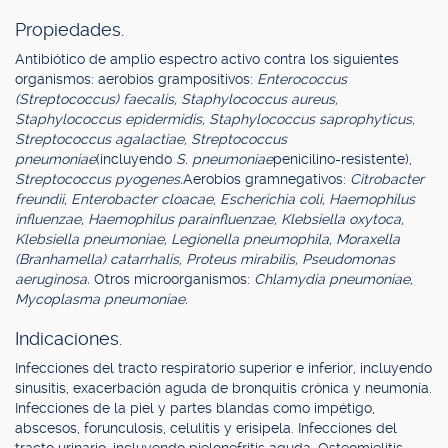
Propiedades.
Antibiótico de amplio espectro activo contra los siguientes
organismos: aerobios grampositivos:
Enterococcus
(Streptococcus) faecalis, Staphylococcus aureus,
Staphylococcus epidermidis, Staphylococcus saprophyticus,
Streptococcus agalactiae, Streptococcus
pneumoniae
(incluyendo
S. pneumoniae
penicilino-resistente),
Streptococcus pyogenes.
Aerobios gramnegativos:
Citrobacter
freundii, Enterobacter cloacae, Escherichia coli, Haemophilus
influenzae, Haemophilus parainfluenzae, Klebsiella oxytoca,
Klebsiella pneumoniae, Legionella pneumophila, Moraxella
(Branhamella) catarrhalis, Proteus mirabilis, Pseudomonas
aeruginosa.
Otros microorganismos:
Chlamydia pneumoniae,
Mycoplasma pneumoniae.
Indicaciones.
Infecciones del tracto respiratorio superior e inferior, incluyendo
sinusitis, exacerbación aguda de bronquitis crónica y neumonía.
Infecciones de la piel y partes blandas como impétigo,
abscesos, forunculosis, celulitis y erisipela. Infecciones del