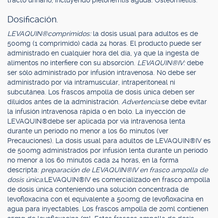
tracto urinario, incluyendo pielonefritis aguda. Osteomielitis.
Dosificación.
LEVAQUIN®
comprimidos:
la dosis usual para adultos es de
500mg (1 comprimido) cada 24 horas. El producto puede ser
administrado en cualquier hora del día, ya que la ingesta de
alimentos no interfiere con su absorción.
LEVAQUIN®
IV:
debe
ser sólo administrado por infusión intravenosa. No debe ser
administrado por vía intramuscular, intraperitoneal ni
subcutánea. Los frascos ampolla de dosis única deben ser
diluidos antes de la administración.
Advertencia:
se debe evitar
la infusión intravenosa rápida o en bolo. La inyección de
LEVAQUIN®debe ser aplicada por vía intravenosa lenta
durante un período no menor a los 60 minutos (ver
Precauciones). La dosis usual para adultos de LEVAQUIN®IV es
de 500mg administrados por infusión lenta durante un período
no menor a los 60 minutos cada 24 horas, en la forma
descripta:
preparación de LEVAQUIN®
IV en frasco ampolla de
dosis única:
LEVAQUIN®IV es comercializado en frasco ampolla
de dosis única conteniendo una solución concentrada de
levofloxacina con el equivalente a 500mg de levofloxacina en
agua para inyectables. Los frascos ampolla de 20ml contienen