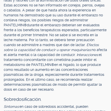
ratas y ratones con la administración de dosis orales únicas.
Estas acciones no se han informado en conejos, perros, ovejas
o caballos. A pesar de que hasta ahora la experiencia en
humanos ha demostrado que su uso durante el embarazo no
conlleva riesgos, los posibles riesgos de administrar
PANTELMIN®durante el embarazo deberían ser evaluados
frente a los beneficios terapéuticos esperados, particularmente
durante el primer trimestre. No se sabe si se excreta en la
leche materna. Por lo tanto, se deberá tener precaución
cuando se administre a madres que dan de lactar.
Efectos
sobre la capacidad de conducir u operar maquinarias:
no afecta
el alerta mental o la capacidad de conducir.
Interacciones:
el
tratamiento concomitante con cimetidina puede inhibir el
metabolismo de PANTELMIN®en el hígado, lo que produce
como resultado un aumento en las concentraciones
plasmáticas de la droga, especialmente durante tratamientos
prolongados. En el último caso, se recomienda realizar
determinaciones plasmáticas de modo de permitir ajustar la
dosis en caso de ser necesario.
Sobredosificación.
Síntomas:
en caso de sobredosis accidental, pueden