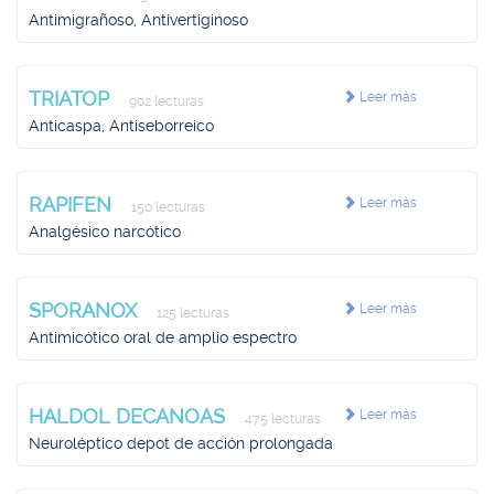
Antimigrañoso, Antivertiginoso
TRIATOP
Leer más
902 lecturas
Anticaspa, Antiseborreico
RAPIFEN
Leer más
150 lecturas
Analgésico narcótico
SPORANOX
Leer más
125 lecturas
Antimicótico oral de amplio espectro
HALDOL DECANOAS
Leer más
475 lecturas
Neuroléptico depot de acción prolongada