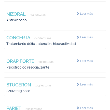
NIZORAL
Leer más
311 lecturas
Antimicótico
CONCERTA
Leer más
646 lecturas
Tratamiento déficit atención-hiperactividad
ORAP FORTE
Leer más
30 lecturas
Psicotrópico resocializante
STUGERON
Leer más
173 lecturas
Antivertiginoso
PARIET
Leer más
653 lecturas