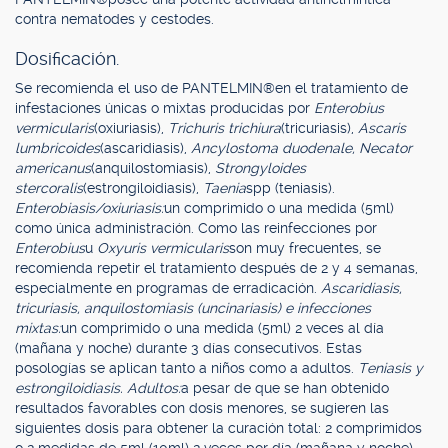
contra nematodes y cestodes.
Dosificación.
Se recomienda el uso de PANTELMIN®en el tratamiento de
infestaciones únicas o mixtas producidas por
Enterobius
vermicularis
(oxiuriasis),
Trichuris trichiura
(tricuriasis),
Ascaris
lumbricoides
(ascaridiasis),
Ancylostoma duodenale, Necator
americanus
(anquilostomiasis),
Strongyloides
stercoralis
(estrongiloidiasis),
Taenia
spp (teniasis).
Enterobiasis/oxiuriasis:
un comprimido o una medida (5ml)
como única administración. Como las reinfecciones por
Enterobius
u
Oxyuris vermicularis
son muy frecuentes, se
recomienda repetir el tratamiento después de 2 y 4 semanas,
especialmente en programas de erradicación.
Ascaridiasis,
tricuriasis, anquilostomiasis (uncinariasis) e infecciones
mixtas:
un comprimido o una medida (5ml) 2 veces al día
(mañana y noche) durante 3 días consecutivos. Estas
posologías se aplican tanto a niños como a adultos.
Teniasis y
estrongiloidiasis. Adultos:
a pesar de que se han obtenido
resultados favorables con dosis menores, se sugieren las
siguientes dosis para obtener la curación total: 2 comprimidos