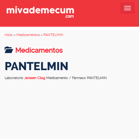
Togg
navig
Inicio
»
Medicamentos
»
PANTELMIN
Medicamentos
PANTELMIN
Laboratorio
Janssen Cilag
Medicamento / Fármaco PANTELMIN