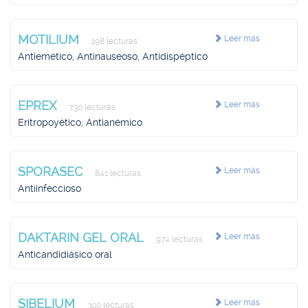
MOTILIUM
Leer más
198 lecturas
Antiemético, Antinauseoso, Antidispéptico
EPREX
Leer más
730 lecturas
Eritropoyético, Antianémico
SPORASEC
Leer más
841 lecturas
Antiinfeccioso
DAKTARIN GEL ORAL
Leer más
974 lecturas
Anticandidiásico oral
SIBELIUM
Leer más
300 lecturas