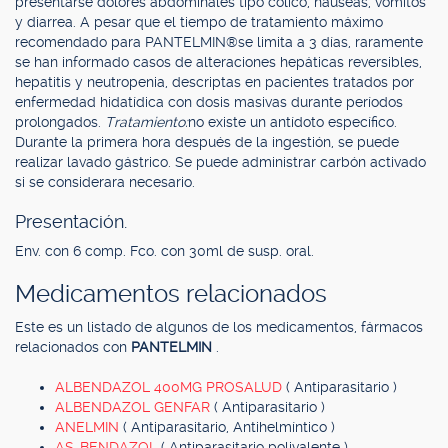
presentarse dolores abdominales tipo cólico, náuseas, vómitos
y diarrea. A pesar que el tiempo de tratamiento máximo
recomendado para PANTELMIN®se limita a 3 días, raramente
se han informado casos de alteraciones hepáticas reversibles,
hepatitis y neutropenia, descriptas en pacientes tratados por
enfermedad hidatídica con dosis masivas durante períodos
prolongados.
Tratamiento:
no existe un antídoto específico.
Durante la primera hora después de la ingestión, se puede
realizar lavado gástrico. Se puede administrar carbón activado
si se considerara necesario.
Presentación.
Env. con 6 comp. Fco. con 30ml de susp. oral.
Medicamentos relacionados
Este es un listado de algunos de los medicamentos, fármacos
relacionados con
PANTELMIN
.
ALBENDAZOL 400MG PROSALUD
( Antiparasitario )
ALBENDAZOL GENFAR
( Antiparasitario )
ANELMIN
( Antiparasitario, Antihelmíntico )
AS-BENDAZOL
( Antiparasitario polivalente )