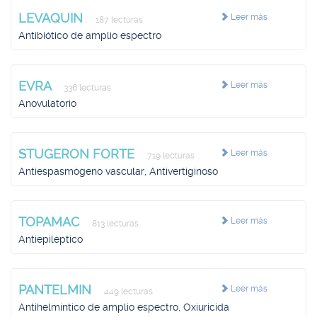
LEVAQUIN
Leer más
187 lecturas
Antibiótico de amplio espectro
EVRA
Leer más
336 lecturas
Anovulatorio
STUGERON FORTE
Leer más
719 lecturas
Antiespasmógeno vascular, Antivertiginoso
TOPAMAC
Leer más
813 lecturas
Antiepiléptico
PANTELMIN
Leer más
449 lecturas
Antihelmíntico de amplio espectro, Oxiuricida