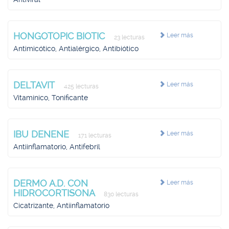
HONGOTOPIC BIOTIC
Leer más
23 lecturas
Antimicótico, Antialérgico, Antibiótico
DELTAVIT
Leer más
425 lecturas
Vitamínico, Tonificante
IBU DENENE
Leer más
171 lecturas
Antiinflamatorio, Antifebril
DERMO A.D. CON
Leer más
HIDROCORTISONA
830 lecturas
Cicatrizante, Antiinflamatorio