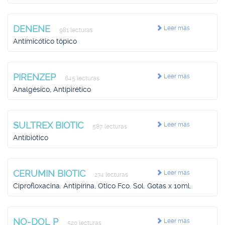
DENENE
Leer más
981 lecturas
Antimicótico tópico
PIRENZEP
Leer más
645 lecturas
Analgésico, Antipirético
SULTREX BIOTIC
Leer más
587 lecturas
Antibiótico
CERUMIN BIOTIC
Leer más
274 lecturas
Ciprofloxacina. Antipirina. Otico Fco. Sol. Gotas x 10ml.
NO-DOL P
Leer más
520 lecturas