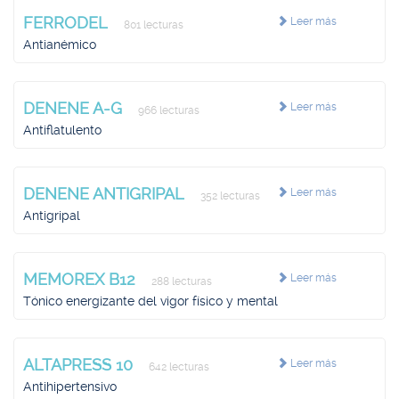
FERRODEL
Leer más
801 lecturas
Antianémico
DENENE A-G
Leer más
966 lecturas
Antiflatulento
DENENE ANTIGRIPAL
Leer más
352 lecturas
Antigripal
MEMOREX B12
Leer más
288 lecturas
Tónico energizante del vigor físico y mental
ALTAPRESS 10
Leer más
642 lecturas
Antihipertensivo