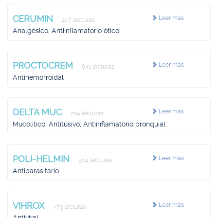
CERUMIN
Leer más
247 lecturas
Analgésico, Antiinflamatorio ótico
PROCTOCREM
Leer más
641 lecturas
Antihemorroidal
DELTA MUC
Leer más
204 lecturas
Mucolítico, Antitusivo, Antiinflamatorio bronquial
POLI-HELMIN
Leer más
504 lecturas
Antiparasitario
VIHROX
Leer más
473 lecturas
Antiviral