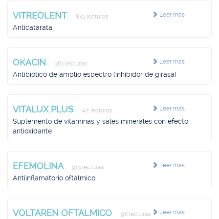
VITREOLENT
Leer más
841 lecturas
Anticatarata
OKACIN
Leer más
361 lecturas
Antibiótico de amplio espectro (inhibidor de girasa)
VITALUX PLUS
Leer más
47 lecturas
Suplemento de vitaminas y sales minerales con efecto
antioxidante
EFEMOLINA
Leer más
913 lecturas
Antiinflamatorio oftálmico
VOLTAREN OFTALMICO
Leer más
96 lecturas