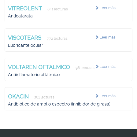
VITREOLENT
Leer más
841 lecturas
Anticatarata
VISCOTEARS
Leer más
772 lecturas
Lubricante ocular
VOLTAREN OFTALMICO
Leer más
96 lecturas
Antiinflamatorio oftálmico
OKACIN
Leer más
361 lecturas
Antibiótico de amplio espectro (inhibidor de girasa)