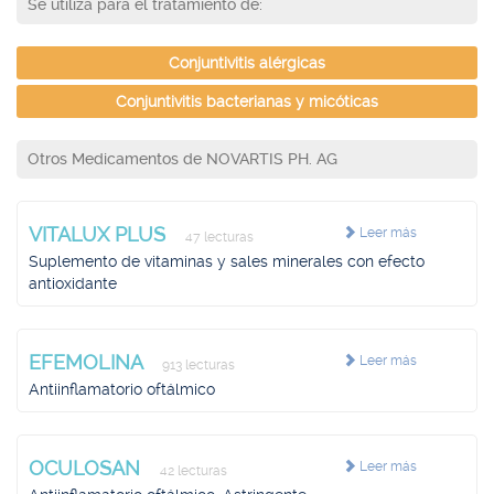
Se utiliza para el tratamiento de:
Conjuntivitis alérgicas
Conjuntivitis bacterianas y micóticas
Otros Medicamentos de NOVARTIS PH. AG
VITALUX PLUS
Leer más
47 lecturas
Suplemento de vitaminas y sales minerales con efecto
antioxidante
EFEMOLINA
Leer más
913 lecturas
Antiinflamatorio oftálmico
OCULOSAN
Leer más
42 lecturas