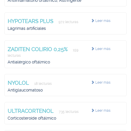
Antiinflamatorio oftálmico, Astringente
HYPOTEARS PLUS
Leer más
972 lecturas
Lágrimas artificiales
ZADITEN COLIRIO 0,25%
Leer más
159
lecturas
Antialérgico oftálmico
NYOLOL
Leer más
18 lecturas
Antiglaucomatoso
ULTRACORTENOL
Leer más
735 lecturas
Corticosteroide oftálmico