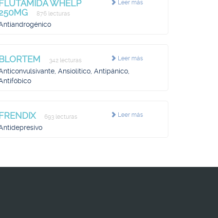
FLUTAMIDA WHELP
Leer más
250MG
876 lecturas
Antiandrogénico
BLORTEM
Leer más
342 lecturas
Anticonvulsivante, Ansiolítico, Antipánico,
Antifóbico
FRENDIX
Leer más
693 lecturas
Antidepresivo