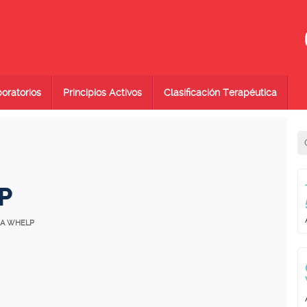
oratorios
Principios Activos
Clasificación Terapéutica
P
NA WHELP