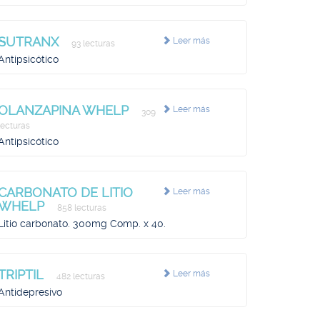
SUTRANX
Leer más
93 lecturas
Antipsicótico
OLANZAPINA WHELP
Leer más
309
lecturas
Antipsicótico
CARBONATO DE LITIO
Leer más
WHELP
858 lecturas
Litio carbonato. 300mg Comp. x 40.
TRIPTIL
Leer más
482 lecturas
Antidepresivo