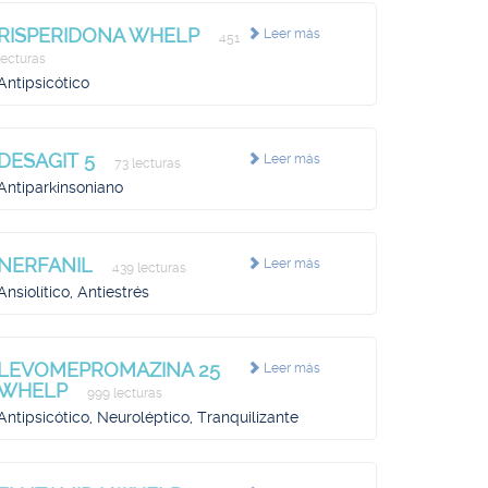
RISPERIDONA WHELP
Leer más
451
lecturas
Antipsicótico
DESAGIT 5
Leer más
73 lecturas
Antiparkinsoniano
NERFANIL
Leer más
439 lecturas
Ansiolítico, Antiestrés
LEVOMEPROMAZINA 25
Leer más
WHELP
999 lecturas
Antipsicótico, Neuroléptico, Tranquilizante