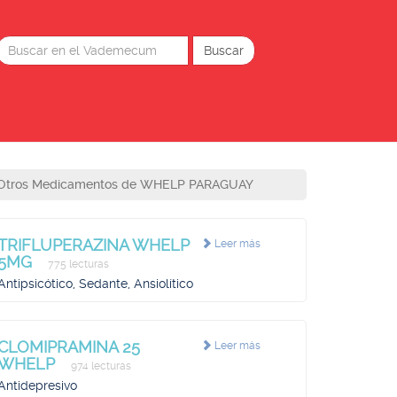
Otros Medicamentos de WHELP PARAGUAY
TRIFLUPERAZINA WHELP
Leer más
5MG
775 lecturas
Antipsicótico, Sedante, Ansiolítico
CLOMIPRAMINA 25
Leer más
WHELP
974 lecturas
Antidepresivo