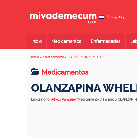
Paraguay
Inicio
Medicamentos
Enfermedades
Lab
Inicio
»
Medicamentos
»
OLANZAPINA WHELP
Medicamentos
OLANZAPINA WHEL
Laboratorio
Whelp Paraguay
Medicamento / Fármaco OLANZAPI