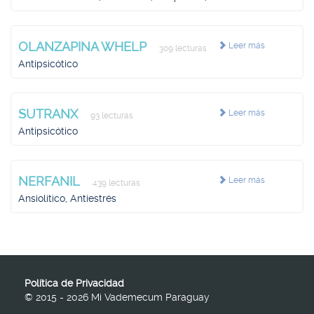
OLANZAPINA WHELP
Leer más
309 lecturas
Antipsicótico
SUTRANX
Leer más
93 lecturas
Antipsicótico
NERFANIL
Leer más
439 lecturas
Ansiolítico, Antiestrés
Política de Privacidad
© 2015 - 2026 Mi Vademecum Paraguay