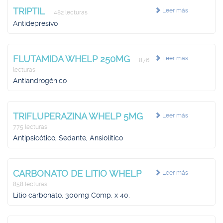
TRIPTIL
Leer más
482 lecturas
Antidepresivo
FLUTAMIDA WHELP 250MG
Leer más
876
lecturas
Antiandrogénico
TRIFLUPERAZINA WHELP 5MG
Leer más
775 lecturas
Antipsicótico, Sedante, Ansiolítico
CARBONATO DE LITIO WHELP
Leer más
858 lecturas
Litio carbonato. 300mg Comp. x 40.