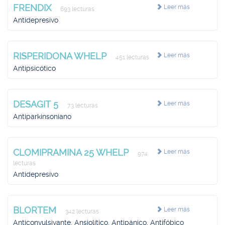
FRENDIX
Leer más
693 lecturas
Antidepresivo
RISPERIDONA WHELP
Leer más
451 lecturas
Antipsicótico
DESAGIT 5
Leer más
73 lecturas
Antiparkinsoniano
CLOMIPRAMINA 25 WHELP
Leer más
974
lecturas
Antidepresivo
BLORTEM
Leer más
342 lecturas
Anticonvulsivante, Ansiolítico, Antipánico, Antifóbico