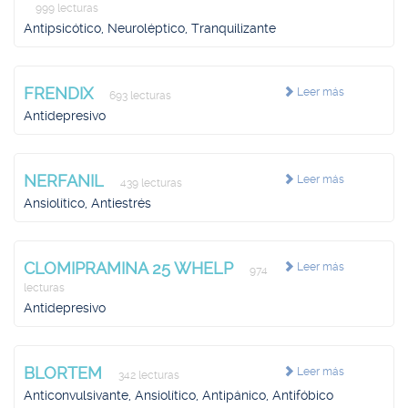
999 lecturas
Antipsicótico, Neuroléptico, Tranquilizante
FRENDIX
Leer más
693 lecturas
Antidepresivo
NERFANIL
Leer más
439 lecturas
Ansiolítico, Antiestrés
CLOMIPRAMINA 25 WHELP
Leer más
974
lecturas
Antidepresivo
BLORTEM
Leer más
342 lecturas
Anticonvulsivante, Ansiolítico, Antipánico, Antifóbico