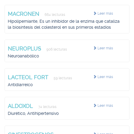
MACRONEN
Leer más
664 lecturas
Hipolipemiante, Es un inhibidor de la enzima que cataliza
la biosíntesis del colesterol en sus primeros estadios
NEUROPLUS
Leer más
906 lecturas
Neuroanabólico
LACTEOL FORT
Leer más
59 lecturas
Antidiarreico
ALDOXOL
Leer más
74 lecturas
Diurético, Antihipertensivo