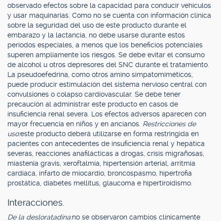
observado efectos sobre la capacidad para conducir vehículos
y usar maquinarias. Como no se cuenta con información clínica
sobre la seguridad del uso de este producto durante el
embarazo y la lactancia, no debe usarse durante estos
períodos especiales, a menos que los beneficios potenciales
superen ampliamente los riesgos. Se debe evitar el consumo
de alcohol u otros depresores del SNC durante el tratamiento.
La pseudoefedrina, como otros amino simpatomiméticos,
puede producir estimulación del sistema nervioso central con
convulsiones o colapso cardiovascular. Se debe tener
precaución al administrar este producto en casos de
insuficiencia renal severa. Los efectos adversos aparecen con
mayor frecuencia en niños y en ancianos.
Restricciones de
uso:
este producto deberá utilizarse en forma restringida en
pacientes con antecedentes de insuficiencia renal y hepática
severas, reacciones anafilácticas a drogas, crisis migrañosas,
miastenia gravis, xeroftalmia, hipertensión arterial, arritmia
cardíaca, infarto de miocardio, broncospasmo, hipertrofia
prostática, diabetes mellitus, glaucoma e hipertiroidismo.
Interacciones.
De la desloratadina:
no se observaron cambios clínicamente