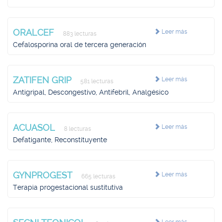
ORALCEF
Leer más
883 lecturas
Cefalosporina oral de tercera generación
ZATIFEN GRIP
Leer más
581 lecturas
Antigripal, Descongestivo, Antifebril, Analgésico
ACUASOL
Leer más
8 lecturas
Defatigante, Reconstituyente
GYNPROGEST
Leer más
665 lecturas
Terapia progestacional sustitutiva