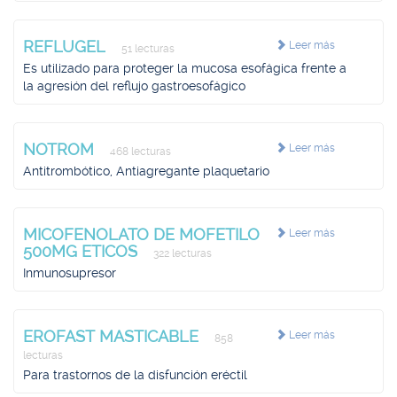
REFLUGEL
Leer más
51 lecturas
Es utilizado para proteger la mucosa esofágica frente a
la agresión del reflujo gastroesofágico
NOTROM
Leer más
468 lecturas
Antitrombótico, Antiagregante plaquetario
MICOFENOLATO DE MOFETILO
Leer más
500MG ETICOS
322 lecturas
Inmunosupresor
EROFAST MASTICABLE
Leer más
858
lecturas
Para trastornos de la disfunción eréctil