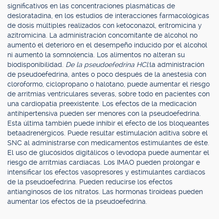
significativos en las concentraciones plasmáticas de
desloratadina, en los estudios de interacciones farmacológicas
de dosis múltiples realizados con ketoconazol, eritromicina y
azitromicina. La administración concomitante de alcohol no
aumentó el deterioro en el desempeño inducido por el alcohol
ni aumentó la somnolencia. Los alimentos no alteran su
biodisponibilidad.
De la pseudoefedrina HCl:
la administración
de pseudoefedrina, antes o poco después de la anestesia con
cloroformo, ciclopropano o halotano, puede aumentar el riesgo
de arritmias ventriculares severas, sobre todo en pacientes con
una cardiopatía preexistente. Los efectos de la medicación
antihipertensiva pueden ser menores con la pseudoefedrina.
Esta última también puede inhibir el efecto de los bloqueantes
betaadrenérgicos. Puede resultar estimulación aditiva sobre el
SNC al administrarse con medicamentos estimulantes de éste.
El uso de glucósidos digitálicos o levodopa puede aumentar el
riesgo de arritmias cardíacas. Los IMAO pueden prolongar e
intensificar los efectos vasopresores y estimulantes cardíacos
de la pseudoefedrina. Pueden reducirse los efectos
antianginosos de los nitratos. Las hormonas tiroideas pueden
aumentar los efectos de la pseudoefedrina.