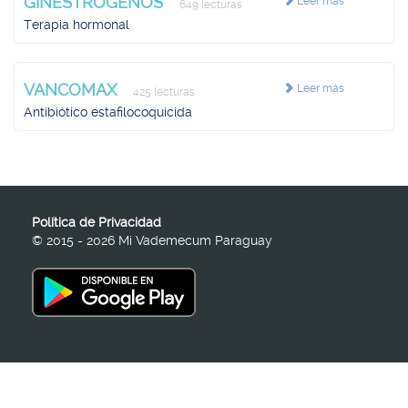
GINESTROGENOS
Leer más
649 lecturas
Terapia hormonal
VANCOMAX
Leer más
425 lecturas
Antibiótico estafilocoquicida
Política de Privacidad
© 2015 - 2026 Mi Vademecum Paraguay