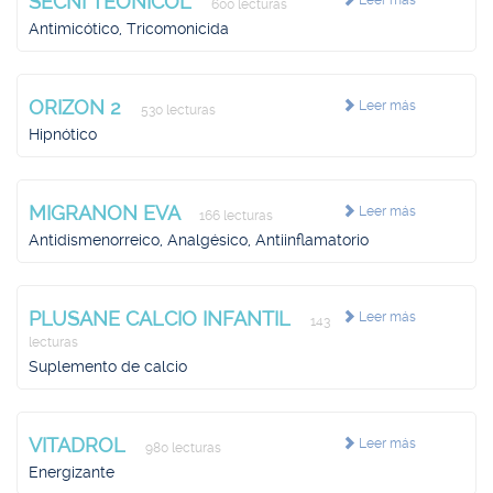
SECNI TEONICOL
Leer más
600 lecturas
Antimicótico, Tricomonicida
ORIZON 2
Leer más
530 lecturas
Hipnótico
MIGRANON EVA
Leer más
166 lecturas
Antidismenorreico, Analgésico, Antiinflamatorio
PLUSANE CALCIO INFANTIL
Leer más
143
lecturas
Suplemento de calcio
VITADROL
Leer más
980 lecturas
Energizante