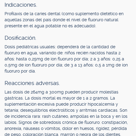
Indicaciones.
Profilaxis de la caries dental (como suplemento dietético en
aquellas zonas del país donde el nivel de fluoruro natural
presente en el agua potable no es adecuado).
Dosificación.
Dosis pediátricas usuales: dependerá de la cantidad de
fluoruro en agua, variando de: niños recién nacidos hasta 2
años: hasta 0,25mg de ion fluoruro por día; 2 a 3 años: 0,25 a
0,5mg de ion fluoruro por día; de 3 a 13 años: 0,5 a 1mg de ion
fluoruro por día.
Reacciones adversas.
Las dosis de 264mg a 300mg pueden producir molestias
gástricas. La dosis mortal es mayor de 1 a 2 gramos. La
suplementación excesiva puede producir hipocalcemia y
tetania; desequilibrios electrolíticos y arritmias cardíacas. Son
de incidencia rara: rash cutáneo, ampollas en la boca y en los
labios. Signos de sobredosis crónica de fluoruro: constipación,
anorexia, náuseas o vómitos, dolor en huesos, rigidez, pérdida
de peso, coloración blanca, marrón o negra de los dientes.