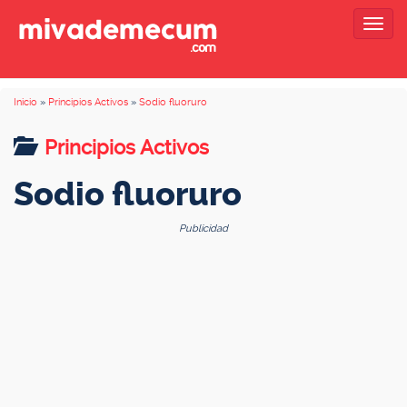
Togg
navig
Inicio
»
Principios Activos
»
Sodio fluoruro
Principios Activos
Sodio fluoruro
Publicidad