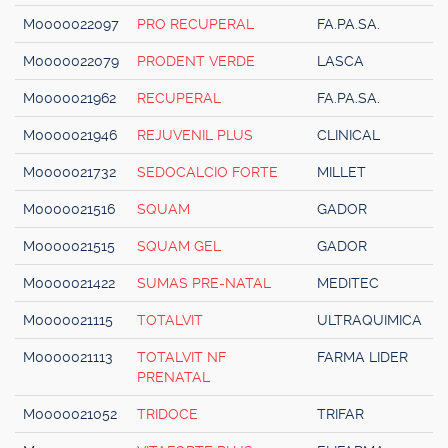
M0000022097
PRO RECUPERAL
FA.PA.SA.
M0000022079
PRODENT VERDE
LASCA
M0000021962
RECUPERAL
FA.PA.SA.
M0000021946
REJUVENIL PLUS
CLINICAL
M0000021732
SEDOCALCIO FORTE
MILLET
M0000021516
SQUAM
GADOR
M0000021515
SQUAM GEL
GADOR
M0000021422
SUMAS PRE-NATAL
MEDITEC
M0000021115
TOTALVIT
ULTRAQUIMICA
M0000021113
TOTALVIT NF
FARMA LIDER
PRENATAL
M0000021052
TRIDOCE
TRIFAR