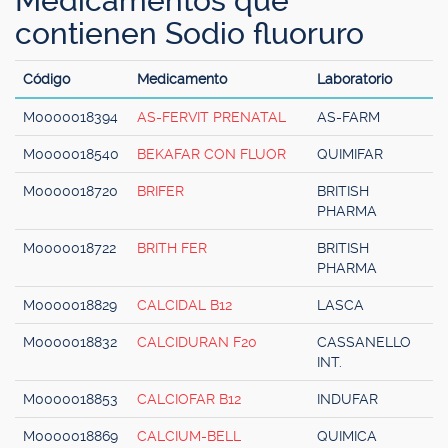
Medicamentos que
contienen Sodio fluoruro
Código
Medicamento
Laboratorio
M0000018394
AS-FERVIT PRENATAL
AS-FARM
M0000018540
BEKAFAR CON FLUOR
QUIMIFAR
M0000018720
BRIFER
BRITISH
PHARMA
M0000018722
BRITH FER
BRITISH
PHARMA
M0000018829
CALCIDAL B12
LASCA
M0000018832
CALCIDURAN F20
CASSANELLO
INT.
M0000018853
CALCIOFAR B12
INDUFAR
M0000018869
CALCIUM-BELL
QUIMICA