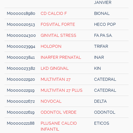
JANVIER
M0000018980
CD CALCIO F
BIONAL
M0000020513
FOSVITAL FORTE
HECO POP
M0000024300
GINVITAL STRESS
FA.PA.SA.
M0000023994
HOLOPON
TRIFAR
M0000023841
INARFER PRENATAL
INAR
M0000023382
LKD GINGIVAL
KIN
M0000022920
MULTIVITAN 27
CATEDRAL
M0000022919
MULTIVITAN 27 PLUS
CATEDRAL
M0000022672
NOVOCAL
DELTA
M0000022619
ODONTOL VERDE
ODONTOL
M0000022188
PLUSANE CALCIO
ETICOS
INFANTIL