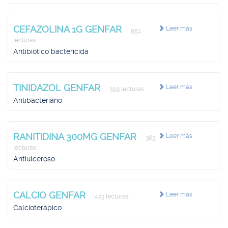
CEFAZOLINA 1G GENFAR
Leer más
951
lecturas
Antibiótico bactericida
TINIDAZOL GENFAR
Leer más
359 lecturas
Antibacteriano
RANITIDINA 300MG GENFAR
Leer más
363
lecturas
Antiulceroso
CALCIO GENFAR
Leer más
423 lecturas
Calcioterápico