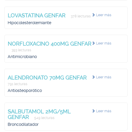
LOVASTATINA GENFAR
Leer más
378 lecturas
Hipocolesterolemiante
NORFLOXACINO 400MG GENFAR
Leer más
393 lecturas
Antimicrobiano
ALENDRONATO 70MG GENFAR
Leer más
791 lecturas
Antiosteoporótico
SALBUTAMOL 2MG/5ML
Leer más
GENFAR
549 lecturas
Broncodilatador