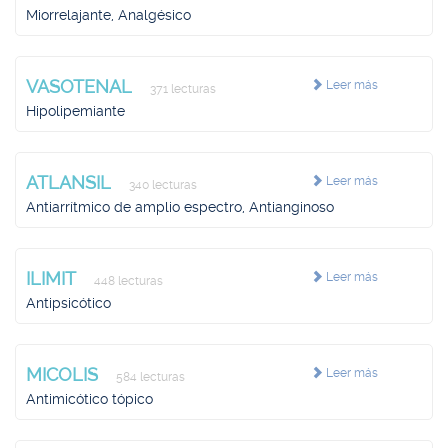
Miorrelajante, Analgésico
VASOTENAL
Leer más
371 lecturas
Hipolipemiante
ATLANSIL
Leer más
340 lecturas
Antiarrítmico de amplio espectro, Antianginoso
ILIMIT
Leer más
448 lecturas
Antipsicótico
MICOLIS
Leer más
584 lecturas
Antimicótico tópico