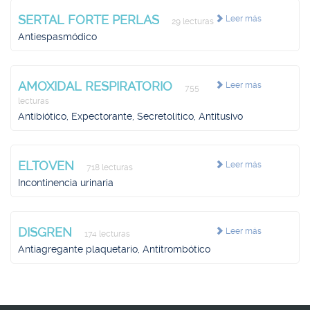
SERTAL FORTE PERLAS
Leer más
29 lecturas
Antiespasmódico
AMOXIDAL RESPIRATORIO
Leer más
755
lecturas
Antibiótico, Expectorante, Secretolítico, Antitusivo
ELTOVEN
Leer más
718 lecturas
Incontinencia urinaria
DISGREN
Leer más
174 lecturas
Antiagregante plaquetario, Antitrombótico