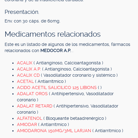
Presentación.
Env. con 30 cáps. de 60mg.
Medicamentos relacionados
Este es un listado de algunos de los medicamentos, fármacos
relacionados con
MEDOCOR A.P.
.
ACALIX
( Antianginoso, Calcioantagonista )
ACALIX A.P.
( Antianginoso, Calcioantagonista )
ACALIX CD
( Vasodilatador coronario y sistémico )
ACETAL
( Antiarrítmico )
ACIDO ACETIL SALICILICO 125 LIBIONS
( )
ADALAT OROS
( Antihipertensivo, Vasodilatador
coronario )
ADALAT RETARD
( Antihipertensivo, Vasodilatador
coronario )
ALFATENOL
( Bloqueante betaadrenérgico )
AMIODAR
( Antiarrítmico )
AMIODARONA 150MG/3ML LARJAN
( Antiarrítmico )