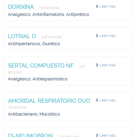
DORIXINA
Leer más
109 lecturas
Analgésico, Antiinflamatorio, Antipirético
LOTRIAL D
Leer más
346 lecturas
Antihipertensivo, Diurético
SERTAL COMPUESTO NF
Leer más
176
lecturas
Analgésico, Antiespasmódico
AMOXIDAL RESPIRATORIO DUO
Leer más
78 lecturas
Antibacteriano, Mucolítico
DI-NEUMOBRON
Leer más
270 lecturas