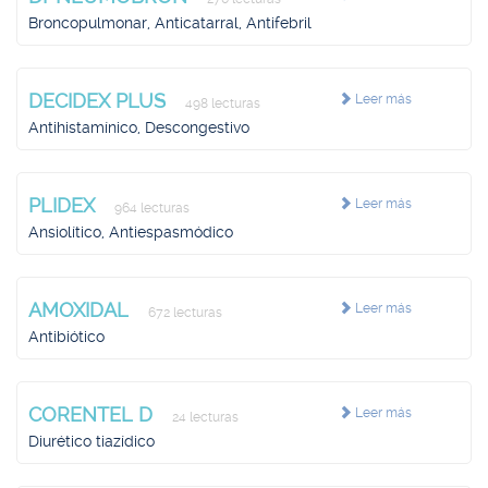
Broncopulmonar, Anticatarral, Antifebril
DECIDEX PLUS
Leer más
498 lecturas
Antihistamínico, Descongestivo
PLIDEX
Leer más
964 lecturas
Ansiolítico, Antiespasmódico
AMOXIDAL
Leer más
672 lecturas
Antibiótico
CORENTEL D
Leer más
24 lecturas
Diurético tiazídico